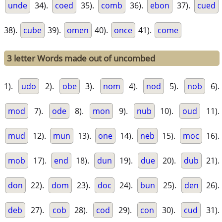
unde
34).
coed
35).
comb
36).
ebon
37).
cued
38).
cube
39).
omen
40).
once
41).
come
3 letter Words made out of uncombed
1).
udo
2).
obe
3).
nom
4).
nod
5).
nob
6).
mod
7).
ode
8).
mon
9).
nub
10).
oud
11).
mud
12).
mun
13).
one
14).
neb
15).
moc
16).
mob
17).
end
18).
dun
19).
due
20).
dub
21).
don
22).
dom
23).
doc
24).
bun
25).
den
26).
deb
27).
cob
28).
cod
29).
con
30).
cud
31).