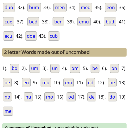
duo
32).
bum
33).
men
34).
med
35).
eon
36).
cue
37).
bed
38).
ben
39).
emu
40).
bud
41).
ecu
42).
doe
43).
cub
2 letter Words made out of uncombed
1).
bo
2).
um
3).
un
4).
om
5).
be
6).
on
7).
oe
8).
en
9).
mu
10).
em
11).
ed
12).
ne
13).
no
14).
nu
15).
mo
16).
od
17).
de
18).
do
19).
me
Synonyms of Uncombed
:- uncombable, unkempt