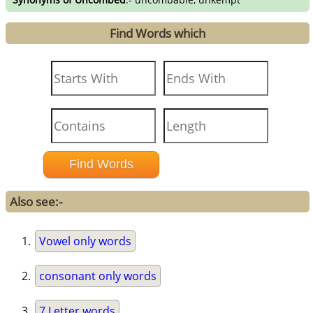
Find Words which
Also see:-
Vowel only words
consonant only words
7 Letter words