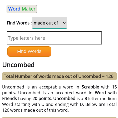
Word
Maker
Find Words :
Uncombed
Total Number of words made out of Uncombed = 126
Uncombed is an acceptable word in
Scrabble
with
15
points.
Uncombed is an accepted word in
Word with
Friends
having
20 points.
Uncombed
is a
8
letter medium
Word starting with U and ending with D. Below are Total
126 words made out of this word.