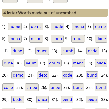
4 letter Words made out of uncombed
1).
nome
2).
dome
3).
mode
4).
meno
5).
numb
6).
menu
7).
meou
8).
undo
9).
moue
10).
done
11).
dune
12).
muon
13).
dumb
14).
node
15).
duce
16).
neum
17).
doum
18).
mend
19).
nude
20).
demo
21).
deco
22).
code
23).
bund
24).
cone
25).
umbo
26).
unbe
27).
bone
28).
bond
29).
bode
30).
unco
31).
bend
32).
bedu
33).