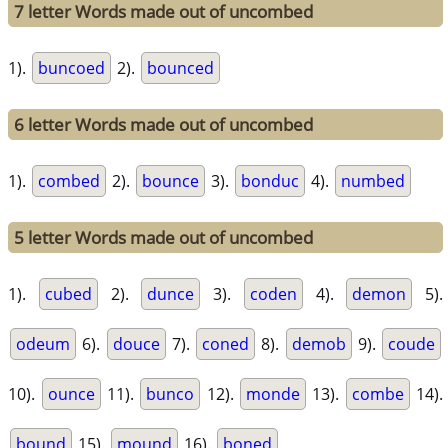
7 letter Words made out of uncombed
1).
buncoed
2).
bounced
6 letter Words made out of uncombed
1).
combed
2).
bounce
3).
bonduc
4).
numbed
5 letter Words made out of uncombed
1).
cubed
2).
dunce
3).
coden
4).
demon
5).
odeum
6).
douce
7).
coned
8).
demob
9).
coude
10).
ounce
11).
bunco
12).
monde
13).
combe
14).
bound
15).
mound
16).
boned