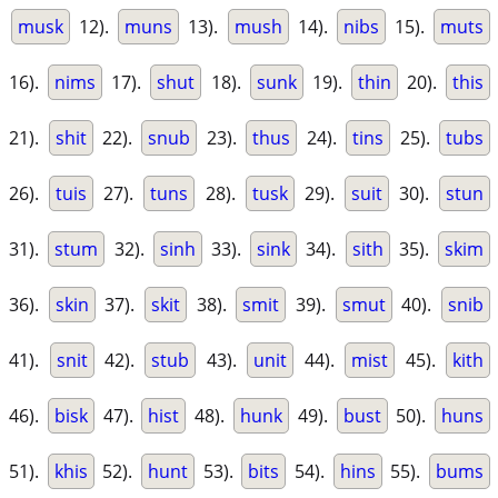
musk
12).
muns
13).
mush
14).
nibs
15).
muts
16).
nims
17).
shut
18).
sunk
19).
thin
20).
this
21).
shit
22).
snub
23).
thus
24).
tins
25).
tubs
26).
tuis
27).
tuns
28).
tusk
29).
suit
30).
stun
31).
stum
32).
sinh
33).
sink
34).
sith
35).
skim
36).
skin
37).
skit
38).
smit
39).
smut
40).
snib
41).
snit
42).
stub
43).
unit
44).
mist
45).
kith
46).
bisk
47).
hist
48).
hunk
49).
bust
50).
huns
51).
khis
52).
hunt
53).
bits
54).
hins
55).
bums