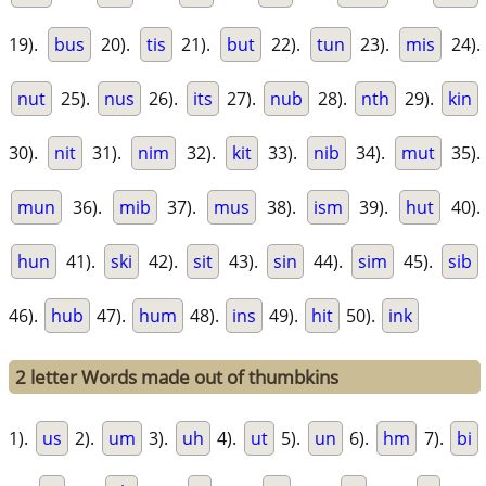
19).
bus
20).
tis
21).
but
22).
tun
23).
mis
24).
nut
25).
nus
26).
its
27).
nub
28).
nth
29).
kin
30).
nit
31).
nim
32).
kit
33).
nib
34).
mut
35).
mun
36).
mib
37).
mus
38).
ism
39).
hut
40).
hun
41).
ski
42).
sit
43).
sin
44).
sim
45).
sib
46).
hub
47).
hum
48).
ins
49).
hit
50).
ink
2 letter Words made out of thumbkins
1).
us
2).
um
3).
uh
4).
ut
5).
un
6).
hm
7).
bi