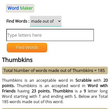
Word
Maker
Find Words :
Thumbkins
Total Number of words made out of Thumbkins = 185
Thumbkins is an acceptable word in
Scrabble
with
20
points.
Thumbkins is an accepted word in
Word with
Friends
having
23 points.
Thumbkins
is a
9
letter long
Word starting with T and ending with S. Below are Total
185 words made out of this word.