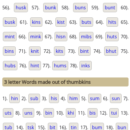
56).
husk
57).
bunk
58).
buns
59).
bunt
60).
busk
61).
kins
62).
kist
63).
buts
64).
hits
65).
mint
66).
mink
67).
hisn
68).
mibs
69).
huts
70).
bins
71).
knit
72).
kits
73).
bint
74).
bhut
75).
hubs
76).
hint
77).
hums
78).
inks
3 letter Words made out of thumbkins
1).
hin
2).
sub
3).
his
4).
him
5).
sum
6).
sun
7).
uts
8).
uns
9).
bin
10).
khi
11).
bis
12).
tui
13).
tub
14).
tsk
15).
bit
16).
tin
17).
bum
18).
bun