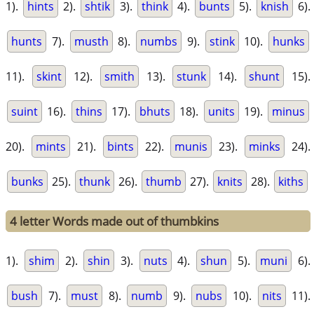
1).
hints
2).
shtik
3).
think
4).
bunts
5).
knish
6).
hunts
7).
musth
8).
numbs
9).
stink
10).
hunks
11).
skint
12).
smith
13).
stunk
14).
shunt
15).
suint
16).
thins
17).
bhuts
18).
units
19).
minus
20).
mints
21).
bints
22).
munis
23).
minks
24).
bunks
25).
thunk
26).
thumb
27).
knits
28).
kiths
4 letter Words made out of thumbkins
1).
shim
2).
shin
3).
nuts
4).
shun
5).
muni
6).
bush
7).
must
8).
numb
9).
nubs
10).
nits
11).