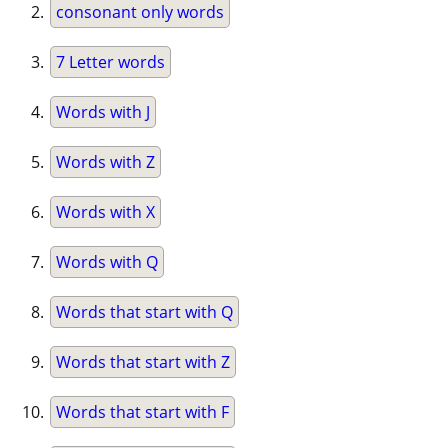
consonant only words
7 Letter words
Words with J
Words with Z
Words with X
Words with Q
Words that start with Q
Words that start with Z
Words that start with F