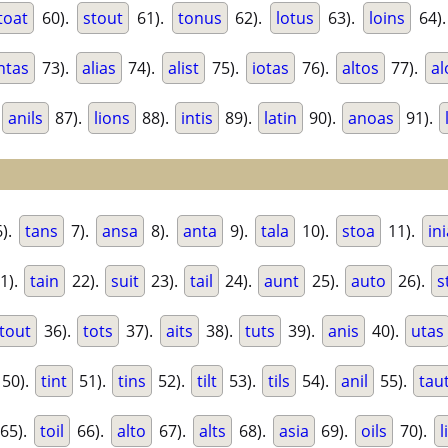
toat
60).
stout
61).
tonus
62).
lotus
63).
loins
64)
ntas
73).
alias
74).
alist
75).
iotas
76).
altos
77).
al
anils
87).
lions
88).
intis
89).
latin
90).
anoas
91).
).
tans
7).
ansa
8).
anta
9).
tala
10).
stoa
11).
in
1).
tain
22).
suit
23).
tail
24).
aunt
25).
auto
26).
s
tout
36).
tots
37).
aits
38).
tuts
39).
anis
40).
utas
50).
tint
51).
tins
52).
tilt
53).
tils
54).
anil
55).
tau
65).
toil
66).
alto
67).
alts
68).
asia
69).
oils
70).
l