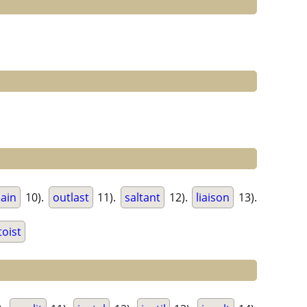
lain
10).
outlast
11).
saltant
12).
liaison
13).
toist