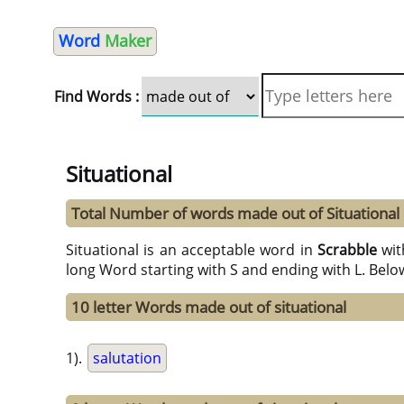
Word
Maker
Find Words :
Situational
Total Number of words made out of Situational
Situational is an acceptable word in
Scrabble
wi
long Word starting with S and ending with L. Belo
10 letter Words made out of situational
1).
salutation