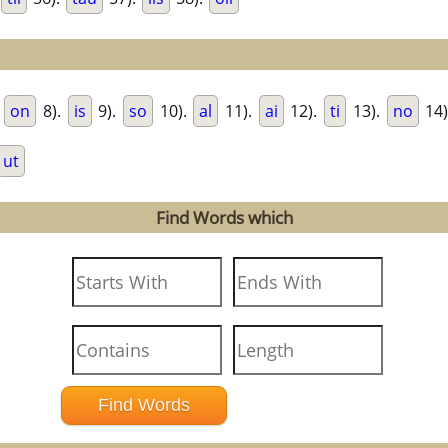
.
on
8).
is
9).
so
10).
al
11).
ai
12).
ti
13).
no
14)
ut
Find Words which