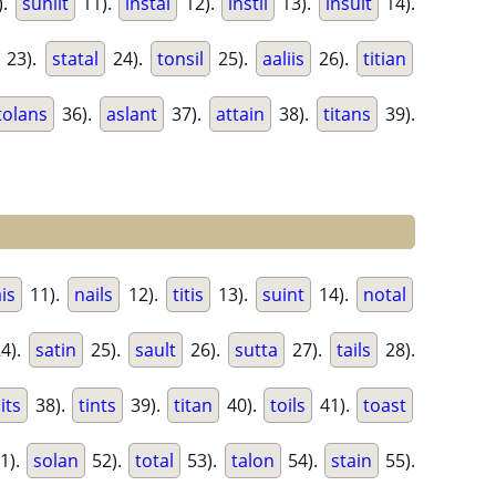
).
sunlit
11).
instal
12).
instil
13).
insult
14).
23).
statal
24).
tonsil
25).
aaliis
26).
titian
tolans
36).
aslant
37).
attain
38).
titans
39).
is
11).
nails
12).
titis
13).
suint
14).
notal
4).
satin
25).
sault
26).
sutta
27).
tails
28).
its
38).
tints
39).
titan
40).
toils
41).
toast
1).
solan
52).
total
53).
talon
54).
stain
55).