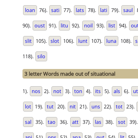
loan
76).
sati
77).
lats
78).
lati
79).
saul
90).
oust
91).
litu
92).
noil
93).
list
94).
ou
slit
105).
slot
106).
lunt
107).
luna
108).
s
118).
silo
3 letter Words made out of situational
1).
nos
2).
not
3).
ton
4).
its
5).
als
6).
u
lot
19).
tut
20).
nit
21).
uns
22).
tot
23).
sal
35).
tao
36).
att
37).
las
38).
sot
39)
ani
51).
ons
52).
ana
53).
out
54).
lit
55).