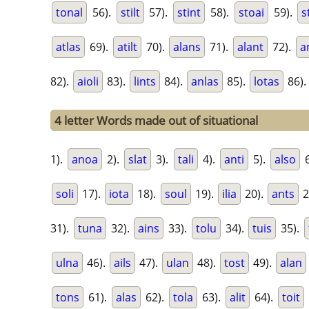
tonal
56).
stilt
57).
stint
58).
stoai
59).
s
atlas
69).
atilt
70).
alans
71).
alant
72).
a
82).
aioli
83).
lints
84).
anlas
85).
lotas
86).
4 letter Words made out of situational
1).
anoa
2).
slat
3).
tali
4).
anti
5).
also
6
soli
17).
iota
18).
soul
19).
ilia
20).
ants
2
31).
tuna
32).
ains
33).
tolu
34).
tuis
35).
ulna
46).
ails
47).
ulan
48).
tost
49).
alan
tons
61).
alas
62).
tola
63).
alit
64).
toit