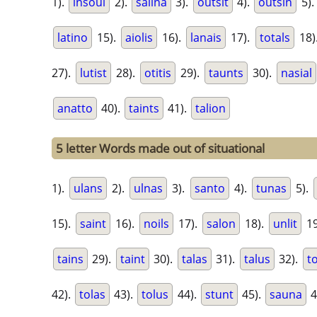
1).
insoul
2).
salina
3).
outsit
4).
outsin
5)
latino
15).
aiolis
16).
lanais
17).
totals
18)
27).
lutist
28).
otitis
29).
taunts
30).
nasial
anatto
40).
taints
41).
talion
5 letter Words made out of situational
1).
ulans
2).
ulnas
3).
santo
4).
tunas
5).
15).
saint
16).
noils
17).
salon
18).
unlit
19
tains
29).
taint
30).
talas
31).
talus
32).
t
42).
tolas
43).
tolus
44).
stunt
45).
sauna
4