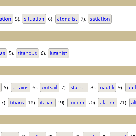
tation
5).
situation
6).
atonalist
7).
satiation
ias
5).
titanous
6).
lutanist
5).
attains
6).
outsail
7).
station
8).
nautili
9).
out
7).
titians
18).
italian
19).
tuition
20).
alation
21).
al