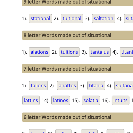
9 letter Words made out of situational
1).
stational
2).
tuitional
3).
saltation
4).
sil
8 letter Words made out of situational
1).
alations
2).
tuitions
3).
tantalus
4).
titan
7 letter Words made out of situational
1).
talions
2).
anattos
3).
titania
4).
sultana
lattins
14).
latinos
15).
solatia
16).
intuits
1
6 letter Words made out of situational