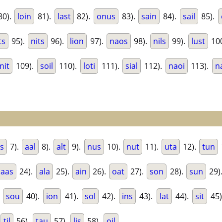
80).
loin
81).
last
82).
onus
83).
sain
84).
sail
85).
ts
95).
nits
96).
lion
97).
naos
98).
nils
99).
lust
10
nit
109).
soil
110).
loti
111).
sial
112).
naoi
113).
na
ts
7).
aal
8).
alt
9).
nus
10).
nut
11).
uta
12).
tun
aas
24).
ala
25).
ain
26).
oat
27).
son
28).
sun
29)
.
sou
40).
ion
41).
sol
42).
ins
43).
lat
44).
sit
45)
til
56).
tau
57).
lis
58).
oil