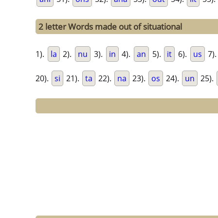
2 letter Words made out of situational
1).
la
2).
nu
3).
in
4).
an
5).
it
6).
us
7)
20).
si
21).
ta
22).
na
23).
os
24).
un
25).