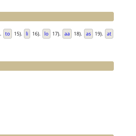
.
to
15).
li
16).
lo
17).
aa
18).
as
19).
at