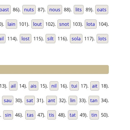
oast
86).
nuts
87).
nous
88).
lits
89).
oats
0).
lain
101).
lout
102).
snot
103).
lota
104).
il
114).
lost
115).
silt
116).
sola
117).
lots
13).
ail
14).
ais
15).
nil
16).
tui
17).
ait
18).
.
sau
30).
sat
31).
ant
32).
lin
33).
tan
34).
.
sin
46).
tas
47).
tis
48).
tat
49).
tin
50).