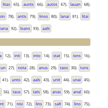
.
litas
65).
aunts
66).
autos
67).
lauan
68).
oin
78).
antis
79).
linos
80).
lanai
81).
litai
liana
92).
loans
93).
aalii
ia
12).
inti
13).
into
14).
stat
15).
ions
16).
tun
27).
nota
28).
anus
29).
taos
30).
tuns
41).
unto
42).
aals
43).
unit
44).
unai
45).
t
56).
taus
57).
tats
58).
anas
59).
anal
60).
int
71).
nisi
72).
lins
73).
salt
74).
lino
75).