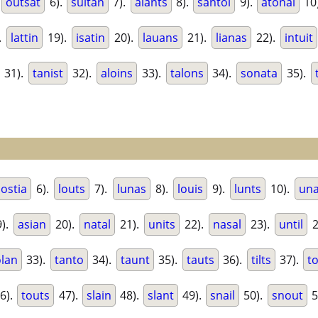
.
outsat
6).
sultan
7).
alants
8).
santol
9).
atonal
10
.
lattin
19).
isatin
20).
lauans
21).
lianas
22).
intuit
31).
tanist
32).
aloins
33).
talons
34).
sonata
35).
ostia
6).
louts
7).
lunas
8).
louis
9).
lunts
10).
una
).
asian
20).
natal
21).
units
22).
nasal
23).
until
2
olan
33).
tanto
34).
taunt
35).
tauts
36).
tilts
37).
to
6).
touts
47).
slain
48).
slant
49).
snail
50).
snout
5