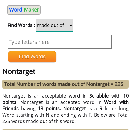
Word
Maker
Find Words :
Nontarget
Total Number of words made out of Nontarget = 225
Nontarget is an acceptable word in
Scrabble
with
10
points.
Nontarget is an accepted word in
Word with
Friends
having
13 points.
Nontarget
is a
9
letter long
Word starting with N and ending with T. Below are Total
225 words made out of this word.