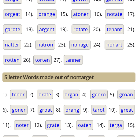
orgeat
14).
orange
15).
atoner
16).
notate
17).
garote
18).
argent
19).
rotate
20).
tenant
21).
natter
22).
natron
23).
nonage
24).
nonart
25).
rotten
26).
torten
27).
tanner
5 letter Words made out of nontarget
1).
tenor
2).
orate
3).
organ
4).
genro
5).
groan
6).
goner
7).
groat
8).
orang
9).
tarot
10).
great
11).
noter
12).
grate
13).
oaten
14).
terga
15).