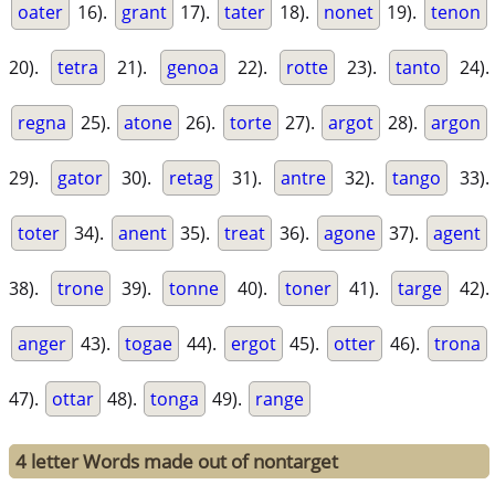
oater
16).
grant
17).
tater
18).
nonet
19).
tenon
20).
tetra
21).
genoa
22).
rotte
23).
tanto
24).
regna
25).
atone
26).
torte
27).
argot
28).
argon
29).
gator
30).
retag
31).
antre
32).
tango
33).
toter
34).
anent
35).
treat
36).
agone
37).
agent
38).
trone
39).
tonne
40).
toner
41).
targe
42).
anger
43).
togae
44).
ergot
45).
otter
46).
trona
47).
ottar
48).
tonga
49).
range
4 letter Words made out of nontarget