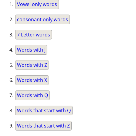
Vowel only words
consonant only words
7 Letter words
Words with J
Words with Z
Words with X
Words with Q
Words that start with Q
Words that start with Z