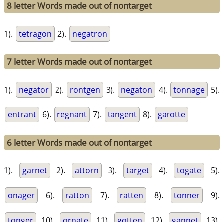
8 letter Words made out of nontarget
1).
tetragon
2).
negatron
7 letter Words made out of nontarget
1).
negator
2).
rontgen
3).
negaton
4).
tonnage
5).
entrant
6).
regnant
7).
tangent
8).
garotte
6 letter Words made out of nontarget
1).
garnet
2).
attorn
3).
target
4).
togate
5).
onager
6).
ratton
7).
ratten
8).
tonner
9).
tonger
10).
ornate
11).
gotten
12).
gannet
13).