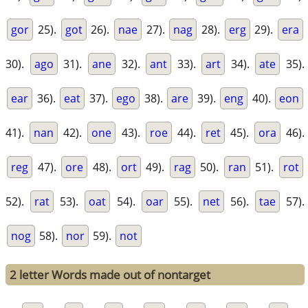
gor
25).
got
26).
nae
27).
nag
28).
erg
29).
era
30).
ago
31).
ane
32).
ant
33).
art
34).
ate
35).
ear
36).
eat
37).
ego
38).
are
39).
eng
40).
eon
41).
nan
42).
one
43).
roe
44).
ret
45).
ora
46).
reg
47).
ore
48).
ort
49).
rag
50).
ran
51).
rot
52).
rat
53).
oat
54).
oar
55).
net
56).
tae
57).
nog
58).
nor
59).
not
2 letter Words made out of nontarget