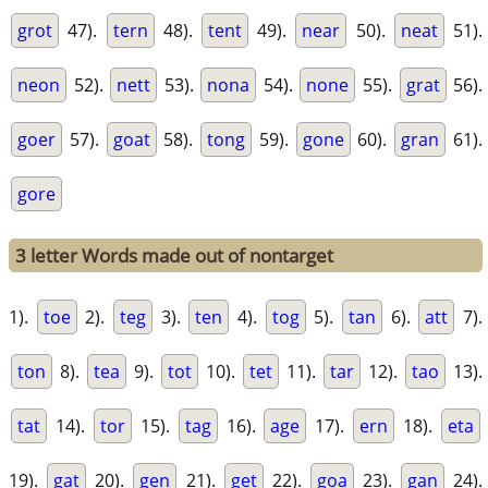
grot
47).
tern
48).
tent
49).
near
50).
neat
51).
neon
52).
nett
53).
nona
54).
none
55).
grat
56).
goer
57).
goat
58).
tong
59).
gone
60).
gran
61).
gore
3 letter Words made out of nontarget
1).
toe
2).
teg
3).
ten
4).
tog
5).
tan
6).
att
7).
ton
8).
tea
9).
tot
10).
tet
11).
tar
12).
tao
13).
tat
14).
tor
15).
tag
16).
age
17).
ern
18).
eta
19).
gat
20).
gen
21).
get
22).
goa
23).
gan
24).