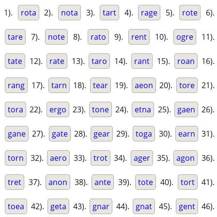
1).
rota
2).
nota
3).
tart
4).
rage
5).
rote
6).
tare
7).
note
8).
rato
9).
rent
10).
ogre
11).
tate
12).
rate
13).
taro
14).
rant
15).
roan
16).
rang
17).
tarn
18).
tear
19).
aeon
20).
tore
21).
tora
22).
ergo
23).
tone
24).
etna
25).
gaen
26).
gane
27).
gate
28).
gear
29).
toga
30).
earn
31).
torn
32).
aero
33).
trot
34).
ager
35).
agon
36).
tret
37).
anon
38).
ante
39).
tote
40).
tort
41).
toea
42).
geta
43).
gnar
44).
gnat
45).
gent
46).