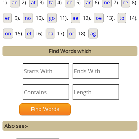
1).
an
2).
at
3).
ta
4).
en
5).
ar
6).
ne
7).
re
8).
er
9).
no
10).
go
11).
ae
12).
oe
13).
to
14).
on
15).
et
16).
na
17).
or
18).
ag
Find Words which
Also see:-