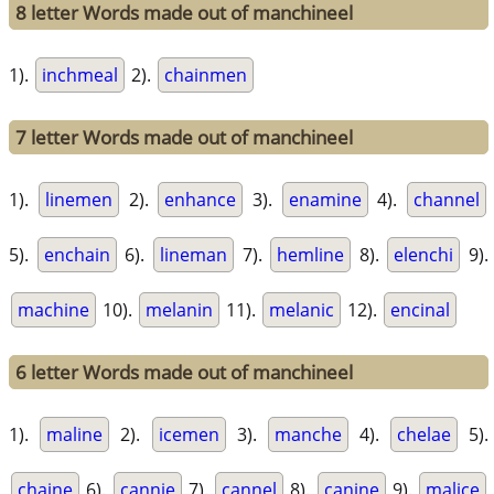
8 letter Words made out of manchineel
1).
inchmeal
2).
chainmen
7 letter Words made out of manchineel
1).
linemen
2).
enhance
3).
enamine
4).
channel
5).
enchain
6).
lineman
7).
hemline
8).
elenchi
9).
machine
10).
melanin
11).
melanic
12).
encinal
6 letter Words made out of manchineel
1).
maline
2).
icemen
3).
manche
4).
chelae
5).
chaine
6).
cannie
7).
cannel
8).
canine
9).
malice