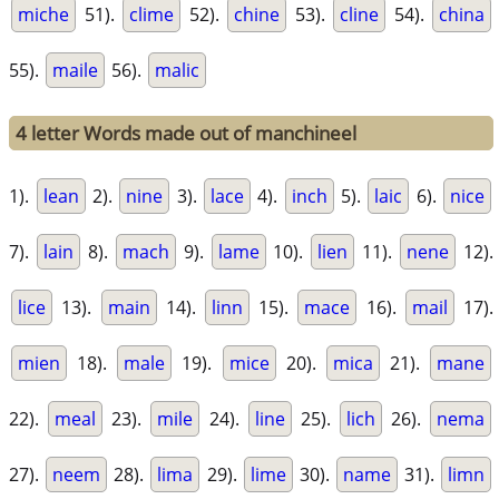
miche
51).
clime
52).
chine
53).
cline
54).
china
55).
maile
56).
malic
4 letter Words made out of manchineel
1).
lean
2).
nine
3).
lace
4).
inch
5).
laic
6).
nice
7).
lain
8).
mach
9).
lame
10).
lien
11).
nene
12).
lice
13).
main
14).
linn
15).
mace
16).
mail
17).
mien
18).
male
19).
mice
20).
mica
21).
mane
22).
meal
23).
mile
24).
line
25).
lich
26).
nema
27).
neem
28).
lima
29).
lime
30).
name
31).
limn