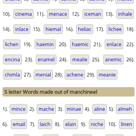
10).
cinema
11).
menace
12).
iceman
13).
inhale
14).
inlace
15).
hiemal
16).
heliac
17).
lichee
18).
lichen
19).
haemin
20).
haemic
21).
enlace
22).
encina
23).
enamel
24).
mealie
25).
anemic
26).
chimla
27).
menial
28).
achene
29).
meanie
5 letter Words made out of manchineel
1).
mince
2).
mache
3).
minae
4).
aline
5).
almeh
6).
email
7).
laich
8).
elain
9).
niche
10).
linen