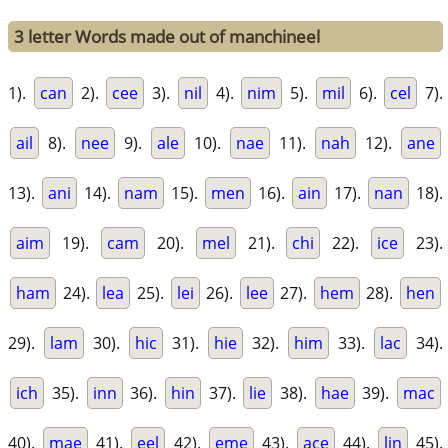
3 letter Words made out of manchineel
1).
can
2).
cee
3).
nil
4).
nim
5).
mil
6).
cel
7).
ail
8).
nee
9).
ale
10).
nae
11).
nah
12).
ane
13).
ani
14).
nam
15).
men
16).
ain
17).
nan
18).
aim
19).
cam
20).
mel
21).
chi
22).
ice
23).
ham
24).
lea
25).
lei
26).
lee
27).
hem
28).
hen
29).
lam
30).
hic
31).
hie
32).
him
33).
lac
34).
ich
35).
inn
36).
hin
37).
lie
38).
hae
39).
mac
40).
mae
41).
eel
42).
eme
43).
ace
44).
lin
45).