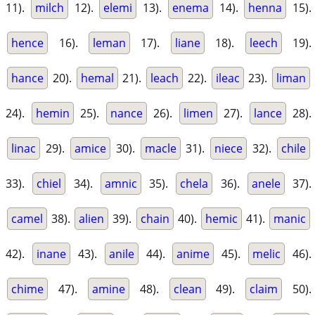
11).
milch
12).
elemi
13).
enema
14).
henna
15).
hence
16).
leman
17).
liane
18).
leech
19).
hance
20).
hemal
21).
leach
22).
ileac
23).
liman
24).
hemin
25).
nance
26).
limen
27).
lance
28).
linac
29).
amice
30).
macle
31).
niece
32).
chile
33).
chiel
34).
amnic
35).
chela
36).
anele
37).
camel
38).
alien
39).
chain
40).
hemic
41).
manic
42).
inane
43).
anile
44).
anime
45).
melic
46).
chime
47).
amine
48).
clean
49).
claim
50).