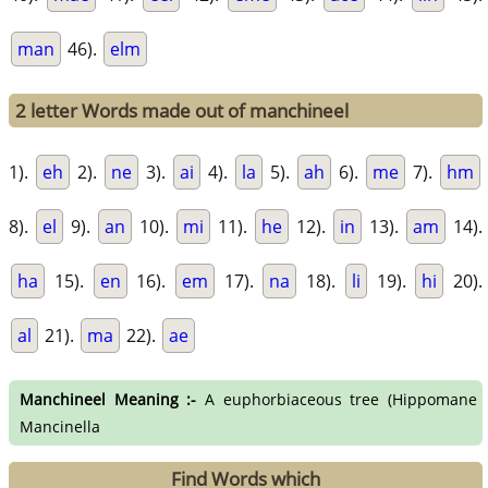
man
46).
elm
2 letter Words made out of manchineel
1).
eh
2).
ne
3).
ai
4).
la
5).
ah
6).
me
7).
hm
8).
el
9).
an
10).
mi
11).
he
12).
in
13).
am
14).
ha
15).
en
16).
em
17).
na
18).
li
19).
hi
20).
al
21).
ma
22).
ae
Manchineel Meaning :-
A euphorbiaceous tree (Hippomane
Mancinella
Find Words which