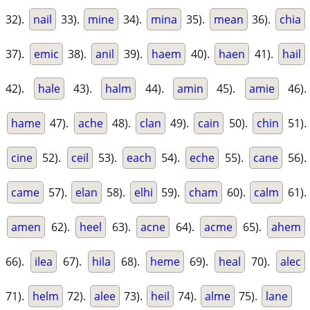
32).
nail
33).
mine
34).
mina
35).
mean
36).
chia
37).
emic
38).
anil
39).
haem
40).
haen
41).
hail
42).
hale
43).
halm
44).
amin
45).
amie
46).
hame
47).
ache
48).
clan
49).
cain
50).
chin
51).
cine
52).
ceil
53).
each
54).
eche
55).
cane
56).
came
57).
elan
58).
elhi
59).
cham
60).
calm
61).
amen
62).
heel
63).
acne
64).
acme
65).
ahem
66).
ilea
67).
hila
68).
heme
69).
heal
70).
alec
71).
helm
72).
alee
73).
heil
74).
alme
75).
lane