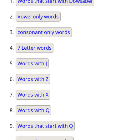
Words that start with Dowsabel
Vowel only words
consonant only words
7 Letter words
Words with J
Words with Z
Words with X
Words with Q
Words that start with Q