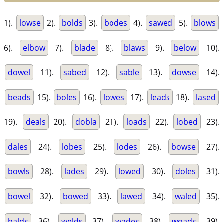
1).
lowse
2).
bolds
3).
bodes
4).
sawed
5).
blows
6).
elbow
7).
blade
8).
blaws
9).
below
10).
dowel
11).
sabed
12).
sable
13).
dowse
14).
beads
15).
boles
16).
lowes
17).
leads
18).
lased
19).
deals
20).
dobla
21).
loads
22).
lobed
23).
dales
24).
lobes
25).
lodes
26).
bowse
27).
bowls
28).
lades
29).
lowed
30).
doles
31).
bowel
32).
bowed
33).
lawed
34).
waled
35).
balds
36).
welds
37).
wades
38).
woads
39).