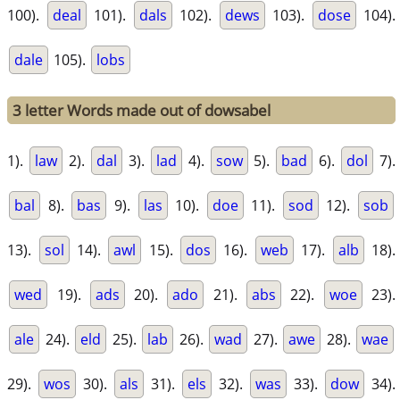
100).
deal
101).
dals
102).
dews
103).
dose
104).
dale
105).
lobs
3 letter Words made out of dowsabel
1).
law
2).
dal
3).
lad
4).
sow
5).
bad
6).
dol
7).
bal
8).
bas
9).
las
10).
doe
11).
sod
12).
sob
13).
sol
14).
awl
15).
dos
16).
web
17).
alb
18).
wed
19).
ads
20).
ado
21).
abs
22).
woe
23).
ale
24).
eld
25).
lab
26).
wad
27).
awe
28).
wae
29).
wos
30).
als
31).
els
32).
was
33).
dow
34).