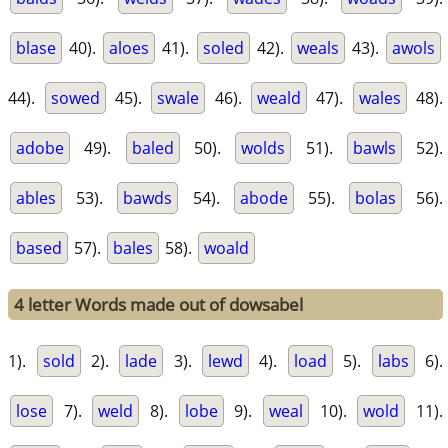
blase
40).
aloes
41).
soled
42).
weals
43).
awols
44).
sowed
45).
swale
46).
weald
47).
wales
48).
adobe
49).
baled
50).
wolds
51).
bawls
52).
ables
53).
bawds
54).
abode
55).
bolas
56).
based
57).
bales
58).
woald
4 letter Words made out of dowsabel
1).
sold
2).
lade
3).
lewd
4).
load
5).
labs
6).
lose
7).
weld
8).
lobe
9).
weal
10).
wold
11).