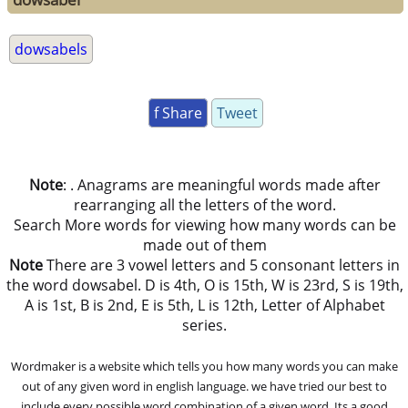
dowsabels
f Share
Tweet
Note
: . Anagrams are meaningful words made after
rearranging all the letters of the word.
Search More words for viewing how many words can be
made out of them
Note
There are 3 vowel letters and 5 consonant letters in
the word dowsabel. D is 4th, O is 15th, W is 23rd, S is 19th,
A is 1st, B is 2nd, E is 5th, L is 12th, Letter of Alphabet
series.
Wordmaker is a website which tells you how many words you can make
out of any given word in english language. we have tried our best to
include every possible word combination of a given word. Its a good