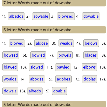
7 letter Words made out of dowsabel
1).
albedos
2).
sowable
3).
blowsed
4).
dowable
6 letter Words made out of dowsabel
1).
blowed
2).
aldose
3).
wealds
4).
belows
5).
bowsed
6).
bowled
7).
bowels
8).
blades
9).
blawed
10).
slowed
11).
bawled
12).
elbows
13).
woalds
14).
abodes
15).
adobes
16).
doblas
17).
dowels
18).
albedo
19).
doable
5 letter Words made out of dowsabel