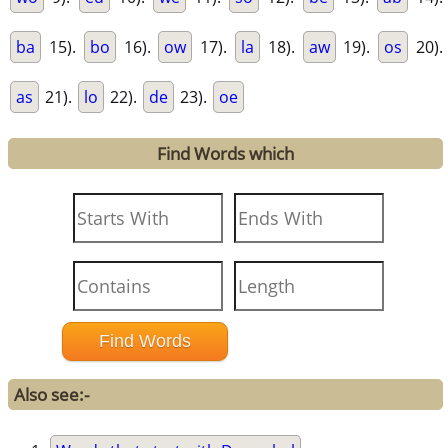
ba
15).
bo
16).
ow
17).
la
18).
aw
19).
os
20).
as
21).
lo
22).
de
23).
oe
Find Words which
Also see:-