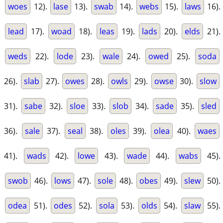
woes
12).
lase
13).
swab
14).
webs
15).
laws
16).
lead
17).
woad
18).
leas
19).
lads
20).
elds
21).
weds
22).
lode
23).
wale
24).
owed
25).
soda
26).
slab
27).
owes
28).
owls
29).
owse
30).
slow
31).
sabe
32).
sloe
33).
slob
34).
sade
35).
sled
36).
sale
37).
seal
38).
oles
39).
olea
40).
waes
41).
wads
42).
lowe
43).
wade
44).
wabs
45).
swob
46).
lows
47).
sole
48).
obes
49).
slew
50).
odea
51).
odes
52).
sola
53).
olds
54).
slaw
55).