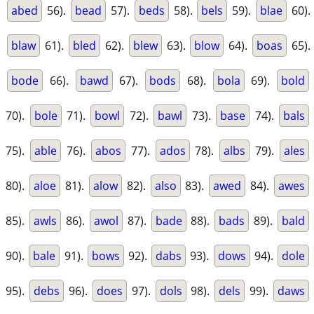
abed
56).
bead
57).
beds
58).
bels
59).
blae
60).
blaw
61).
bled
62).
blew
63).
blow
64).
boas
65).
bode
66).
bawd
67).
bods
68).
bola
69).
bold
70).
bole
71).
bowl
72).
bawl
73).
base
74).
bals
75).
able
76).
abos
77).
ados
78).
albs
79).
ales
80).
aloe
81).
alow
82).
also
83).
awed
84).
awes
85).
awls
86).
awol
87).
bade
88).
bads
89).
bald
90).
bale
91).
bows
92).
dabs
93).
dows
94).
dole
95).
debs
96).
does
97).
dols
98).
dels
99).
daws