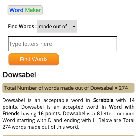
Word
Maker
Find Words :
Dowsabel
Total Number of words made out of Dowsabel = 274
Dowsabel is an acceptable word in
Scrabble
with
14
points.
Dowsabel is an accepted word in
Word with
Friends
having
16 points.
Dowsabel
is a
8
letter medium
Word starting with D and ending with L. Below are Total
274 words made out of this word.