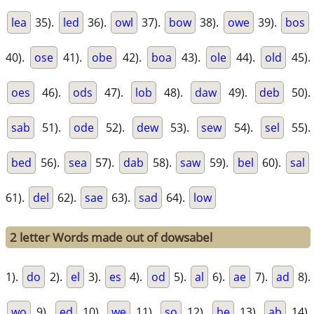
lea
35).
led
36).
owl
37).
bow
38).
owe
39).
bos
40).
ose
41).
obe
42).
boa
43).
ole
44).
old
45).
oes
46).
ods
47).
lob
48).
daw
49).
deb
50).
sab
51).
ode
52).
dew
53).
sew
54).
sel
55).
bed
56).
sea
57).
dab
58).
saw
59).
bel
60).
sal
61).
del
62).
sae
63).
sad
64).
low
2 letter Words made out of dowsabel
1).
do
2).
el
3).
es
4).
od
5).
al
6).
ae
7).
ad
8).
wo
9).
ed
10).
we
11).
so
12).
be
13).
ab
14).