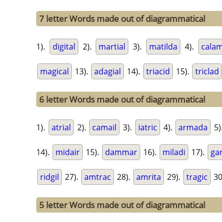
7 letter Words made out of diagrammatical
1).
digital
2).
martial
3).
matilda
4).
cala
magical
13).
adagial
14).
triacid
15).
triclad
6 letter Words made out of diagrammatical
1).
atrial
2).
camail
3).
iatric
4).
armada
5)
14).
midair
15).
dammar
16).
miladi
17).
gar
ridgil
27).
amtrac
28).
amrita
29).
tragic
30
5 letter Words made out of diagrammatical