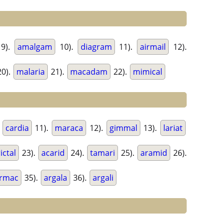
9).
amalgam
10).
diagram
11).
airmail
12).
0).
malaria
21).
macadam
22).
mimical
.
cardia
11).
maraca
12).
gimmal
13).
lariat
rictal
23).
acarid
24).
tamari
25).
aramid
26).
armac
35).
argala
36).
argali