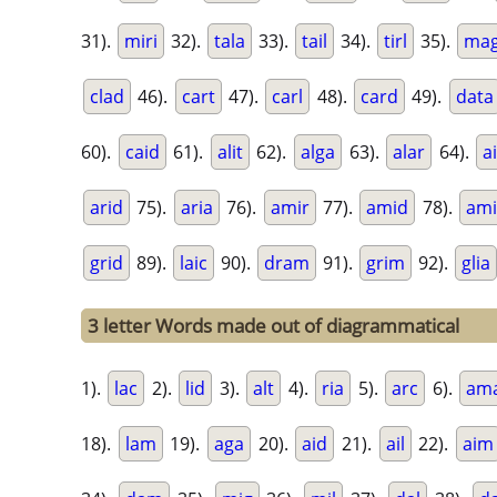
31).
miri
32).
tala
33).
tail
34).
tirl
35).
mag
clad
46).
cart
47).
carl
48).
card
49).
data
60).
caid
61).
alit
62).
alga
63).
alar
64).
a
arid
75).
aria
76).
amir
77).
amid
78).
am
grid
89).
laic
90).
dram
91).
grim
92).
glia
3 letter Words made out of diagrammatical
1).
lac
2).
lid
3).
alt
4).
ria
5).
arc
6).
am
18).
lam
19).
aga
20).
aid
21).
ail
22).
aim