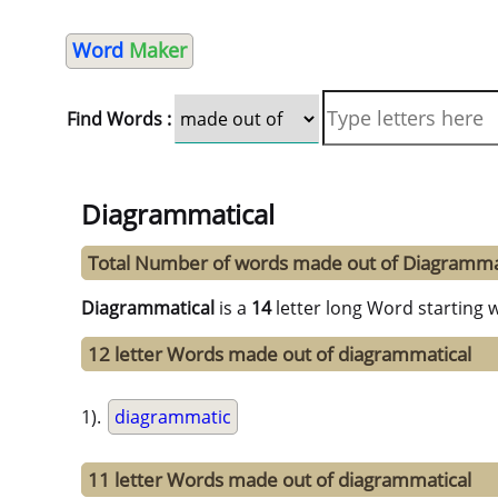
Word
Maker
Find Words :
Diagrammatical
Total Number of words made out of Diagramma
Diagrammatical
is a
14
letter long Word starting 
12 letter Words made out of diagrammatical
1).
diagrammatic
11 letter Words made out of diagrammatical