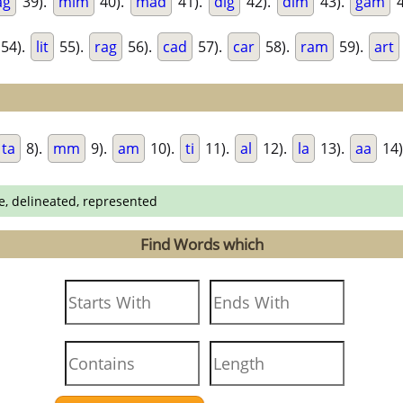
ag
39).
mim
40).
mad
41).
dig
42).
dim
43).
gam
4
54).
lit
55).
rag
56).
cad
57).
car
58).
ram
59).
art
ta
8).
mm
9).
am
10).
ti
11).
al
12).
la
13).
aa
14)
e, delineated, represented
Find Words which