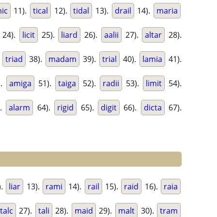
ic
11).
tical
12).
tidal
13).
drail
14).
maria
24).
licit
25).
liard
26).
aalii
27).
altar
28).
.
triad
38).
madam
39).
trial
40).
lamia
41).
).
amiga
51).
taiga
52).
radii
53).
limit
54).
).
alarm
64).
rigid
65).
digit
66).
dicta
67).
).
liar
13).
rami
14).
rail
15).
raid
16).
raia
talc
27).
tali
28).
maid
29).
malt
30).
tram