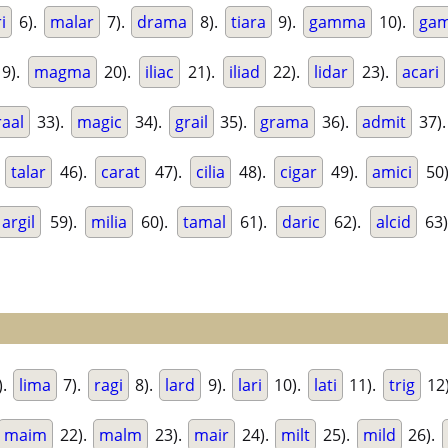
i
6).
malar
7).
drama
8).
tiara
9).
gamma
10).
gam
9).
magma
20).
iliac
21).
iliad
22).
lidar
23).
acari
raal
33).
magic
34).
grail
35).
grama
36).
admit
37)
.
talar
46).
carat
47).
cilia
48).
cigar
49).
amici
50
argil
59).
milia
60).
tamal
61).
daric
62).
alcid
63
).
lima
7).
ragi
8).
lard
9).
lari
10).
lati
11).
trig
12
maim
22).
malm
23).
mair
24).
milt
25).
mild
26).