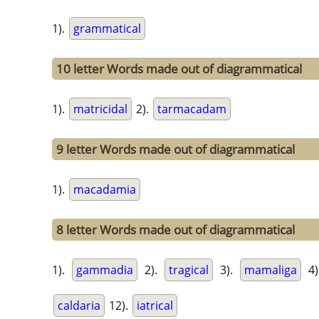
1).
grammatical
10 letter Words made out of diagrammatical
1).
matricidal
2).
tarmacadam
9 letter Words made out of diagrammatical
1).
macadamia
8 letter Words made out of diagrammatical
1).
gammadia
2).
tragical
3).
mamaliga
4)
caldaria
12).
iatrical