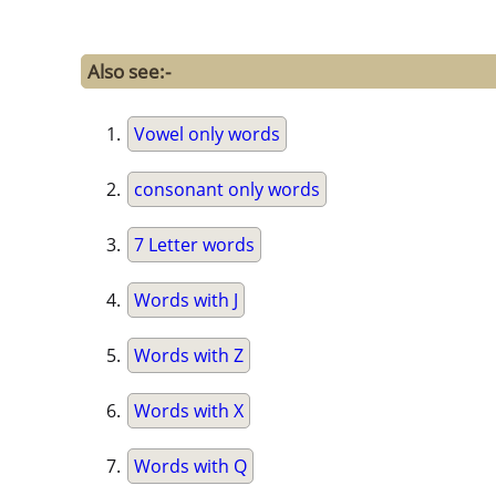
Also see:-
Vowel only words
consonant only words
7 Letter words
Words with J
Words with Z
Words with X
Words with Q