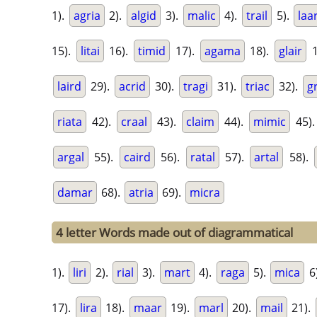
1).
agria
2).
algid
3).
malic
4).
trail
5).
laar
15).
litai
16).
timid
17).
agama
18).
glair
1
laird
29).
acrid
30).
tragi
31).
triac
32).
g
riata
42).
craal
43).
claim
44).
mimic
45)
argal
55).
caird
56).
ratal
57).
artal
58).
damar
68).
atria
69).
micra
4 letter Words made out of diagrammatical
1).
liri
2).
rial
3).
mart
4).
raga
5).
mica
6
17).
lira
18).
maar
19).
marl
20).
mail
21).