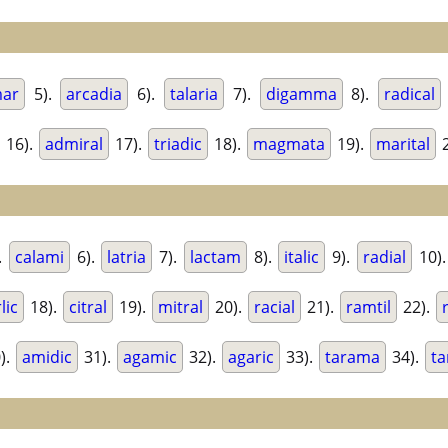
mar
5).
arcadia
6).
talaria
7).
digamma
8).
radical
16).
admiral
17).
triadic
18).
magmata
19).
marital
2
.
calami
6).
latria
7).
lactam
8).
italic
9).
radial
10)
lic
18).
citral
19).
mitral
20).
racial
21).
ramtil
22).
).
amidic
31).
agamic
32).
agaric
33).
tarama
34).
t