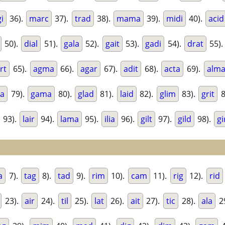
i
36).
marc
37).
trad
38).
mama
39).
midi
40).
acid
50).
dial
51).
gala
52).
gait
53).
gadi
54).
drat
55)
irt
65).
agma
66).
agar
67).
adit
68).
acta
69).
alm
ia
79).
gama
80).
glad
81).
laid
82).
glim
83).
grit
8
93).
lair
94).
lama
95).
ilia
96).
gilt
97).
gild
98).
gi
a
7).
tag
8).
tad
9).
rim
10).
cam
11).
rig
12).
rid
23).
air
24).
til
25).
lat
26).
ait
27).
tic
28).
ala
2