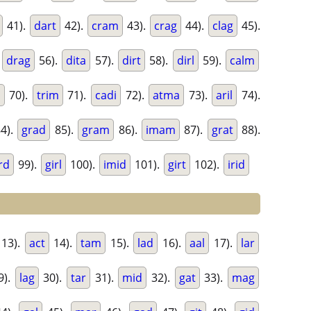
41).
dart
42).
cram
43).
crag
44).
clag
45).
.
drag
56).
dita
57).
dirt
58).
dirl
59).
calm
a
70).
trim
71).
cadi
72).
atma
73).
aril
74).
4).
grad
85).
gram
86).
imam
87).
grat
88).
rd
99).
girl
100).
imid
101).
girt
102).
irid
13).
act
14).
tam
15).
lad
16).
aal
17).
lar
9).
lag
30).
tar
31).
mid
32).
gat
33).
mag