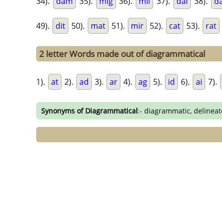
34).
dam
35).
mig
36).
mil
37).
dal
38).
d
49).
dit
50).
mat
51).
mir
52).
cat
53).
rat
2 letter Words made out of diagrammatical
1).
at
2).
ad
3).
ar
4).
ag
5).
id
6).
ai
7).
Synonyms of Diagrammatical
:- diagrammatic, delineat