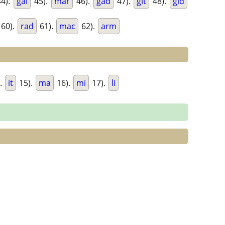
4).
gal
45).
mar
46).
gad
47).
git
48).
gid
60).
rad
61).
mac
62).
arm
.
it
15).
ma
16).
mi
17).
li