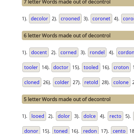
7 letter Words made out of decontrol
1).
decolor
2).
crooned
3).
coronet
4).
coro
6 letter Words made out of decontrol
1).
docent
2).
corned
3).
rondel
4).
cordo
tooler
14).
doctor
15).
tooled
16).
croton
cloned
26).
colder
27).
retold
28).
colone
2
5 letter Words made out of decontrol
1).
looed
2).
dolor
3).
dolce
4).
recto
5).
donor
15).
toned
16).
redon
17).
cento
18