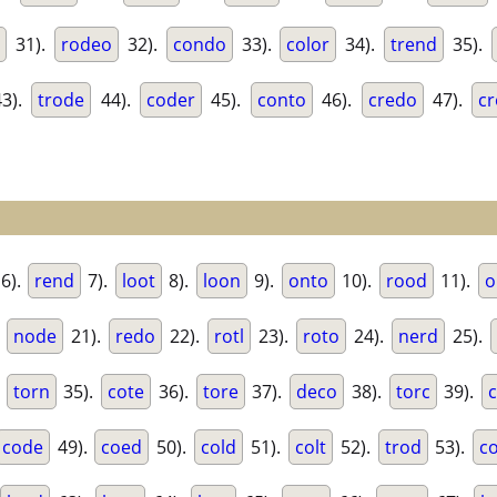
e
31).
rodeo
32).
condo
33).
color
34).
trend
35).
3).
trode
44).
coder
45).
conto
46).
credo
47).
c
6).
rend
7).
loot
8).
loon
9).
onto
10).
rood
11).
o
.
node
21).
redo
22).
rotl
23).
roto
24).
nerd
25).
.
torn
35).
cote
36).
tore
37).
deco
38).
torc
39).
code
49).
coed
50).
cold
51).
colt
52).
trod
53).
c