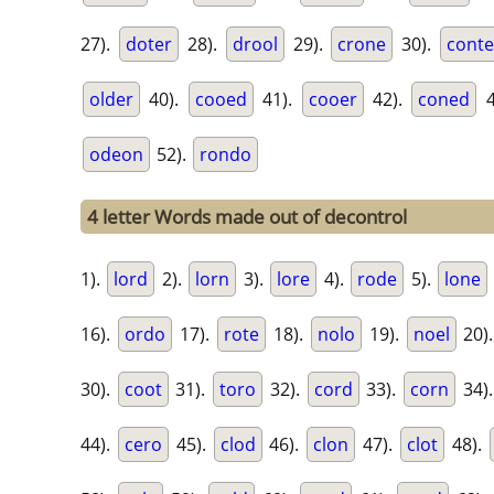
27).
doter
28).
drool
29).
crone
30).
cont
older
40).
cooed
41).
cooer
42).
coned
4
odeon
52).
rondo
4 letter Words made out of decontrol
1).
lord
2).
lorn
3).
lore
4).
rode
5).
lone
16).
ordo
17).
rote
18).
nolo
19).
noel
20)
30).
coot
31).
toro
32).
cord
33).
corn
34)
44).
cero
45).
clod
46).
clon
47).
clot
48).