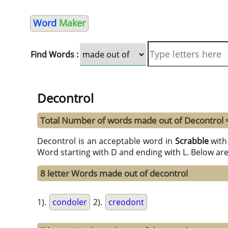
Word
Maker
Find Words :
Decontrol
Total Number of words made out of Decontrol 
Decontrol is an acceptable word in
Scrabble
wit
Word starting with D and ending with L. Below ar
8 letter Words made out of decontrol
1).
condoler
2).
creodont