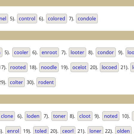
nel
5).
control
6).
colored
7).
condole
n
5).
cooler
6).
enroot
7).
looter
8).
condor
9).
lo
17).
rooted
18).
noodle
19).
ocelot
20).
locoed
21).
9).
colter
30).
rodent
clone
6).
loden
7).
toner
8).
cloot
9).
noted
10).
).
enrol
19).
toled
20).
ceorl
21).
loner
22).
olden