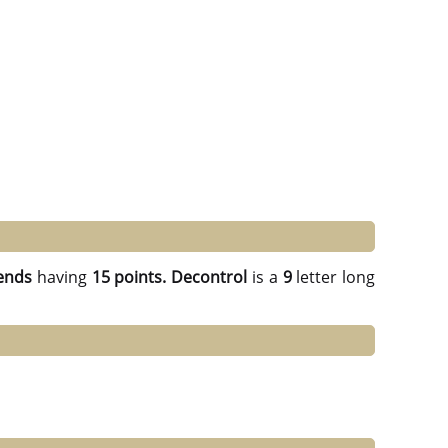
ends
having
15 points.
Decontrol
is a
9
letter long