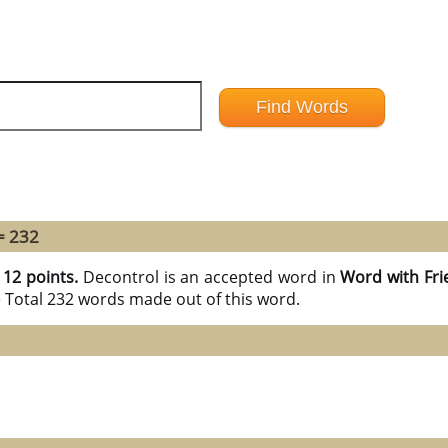
= 232
h
12 points.
Decontrol is an accepted word in
Word with Fri
e Total 232 words made out of this word.