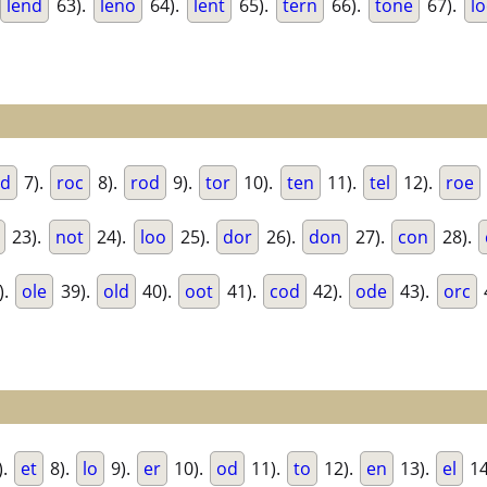
lend
63).
leno
64).
lent
65).
tern
66).
tone
67).
l
od
7).
roc
8).
rod
9).
tor
10).
ten
11).
tel
12).
roe
23).
not
24).
loo
25).
dor
26).
don
27).
con
28).
).
ole
39).
old
40).
oot
41).
cod
42).
ode
43).
orc
).
et
8).
lo
9).
er
10).
od
11).
to
12).
en
13).
el
14