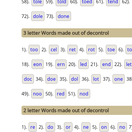
58).
tole
59).
told
60).
toed
61).
tend
62).
72).
dole
73).
done
3 letter Words made out of decontrol
1).
too
2).
cel
3).
ret
4).
rot
5).
toe
6).
t
18).
eon
19).
ern
20).
led
21).
end
22).
let
doc
34).
doe
35).
dol
36).
lot
37).
one
38
49).
noo
50).
red
51).
nod
2 letter Words made out of decontrol
1).
re
2).
do
3).
or
4).
ne
5).
on
6).
no
7