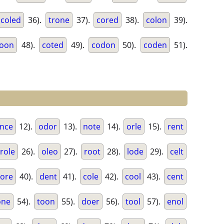
coled
36).
trone
37).
cored
38).
colon
39).
roon
48).
coted
49).
codon
50).
coden
51).
nce
12).
odor
13).
note
14).
orle
15).
rent
role
26).
oleo
27).
root
28).
lode
29).
celt
core
40).
dent
41).
cole
42).
cool
43).
cent
one
54).
toon
55).
doer
56).
tool
57).
enol