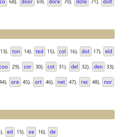
oco
68).
door
69).
dore
70).
dote
71).
dolt
13).
ton
14).
ted
15).
col
16).
dot
17).
eld
coo
29).
cor
30).
cot
31).
del
32).
den
33).
44).
ore
45).
ort
46).
net
47).
rec
48).
nor
).
ed
15).
oe
16).
de