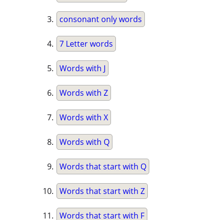
consonant only words
7 Letter words
Words with J
Words with Z
Words with X
Words with Q
Words that start with Q
Words that start with Z
Words that start with F