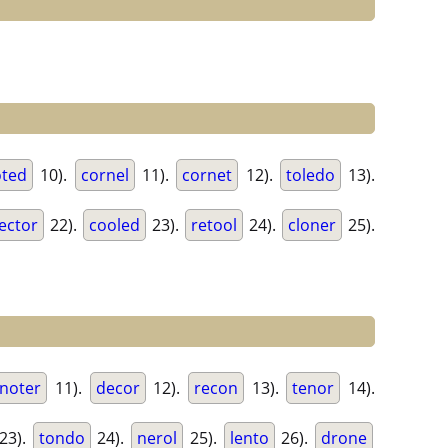
oted
10).
cornel
11).
cornet
12).
toledo
13).
lector
22).
cooled
23).
retool
24).
cloner
25).
noter
11).
decor
12).
recon
13).
tenor
14).
23).
tondo
24).
nerol
25).
lento
26).
drone