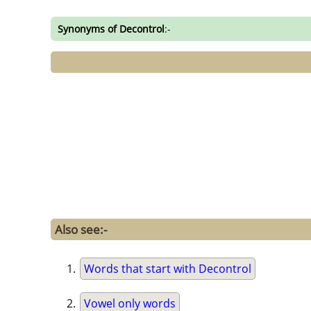
Synonyms of Decontrol
:-
Also see:-
Words that start with Decontrol
Vowel only words