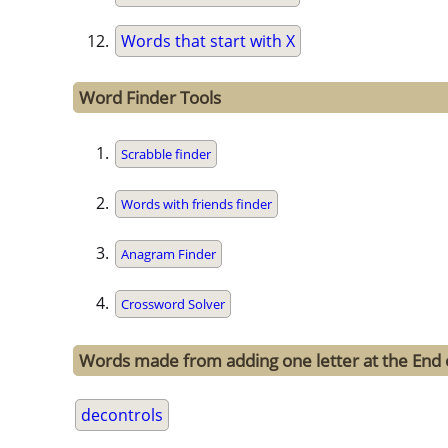
Words that start with X
Word Finder Tools
Scrabble finder
Words with friends finder
Anagram Finder
Crossword Solver
Words made from adding one letter at the End 
decontrols