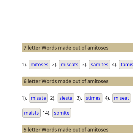
7 letter Words made out of amitoses
1).
mitoses
2).
miseats
3).
samites
4).
tami
6 letter Words made out of amitoses
1).
misate
2).
siesta
3).
stimes
4).
miseat
maists
14).
somite
5 letter Words made out of amitoses