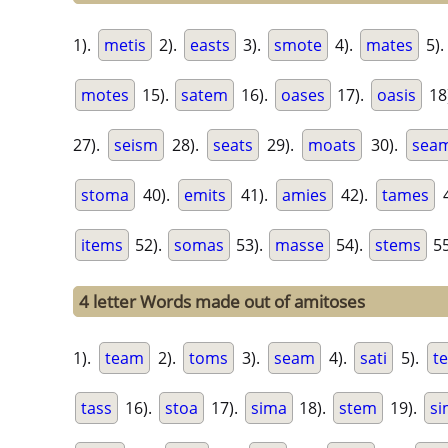
1).
metis
2).
easts
3).
smote
4).
mates
5)
motes
15).
satem
16).
oases
17).
oasis
18
27).
seism
28).
seats
29).
moats
30).
sea
stoma
40).
emits
41).
amies
42).
tames
4
items
52).
somas
53).
masse
54).
stems
55
4 letter Words made out of amitoses
1).
team
2).
toms
3).
seam
4).
sati
5).
t
tass
16).
stoa
17).
sima
18).
stem
19).
si