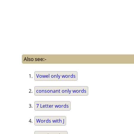
Also see:-
Vowel only words
consonant only words
7 Letter words
Words with J