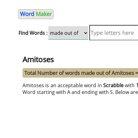
Word
Maker
Find Words :
Amitoses
Total Number of words made out of Amitoses 
Amitoses is an acceptable word in
Scrabble
with
Word starting with A and ending with S. Below ar