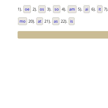
1).
oe
2).
os
3).
so
4).
am
5).
ai
6).
it
7)
mo
20).
at
21).
as
22).
is