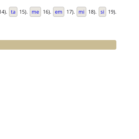
14).
ta
15).
me
16).
em
17).
mi
18).
si
19).