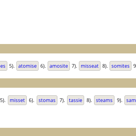
ses
5).
atomise
6).
amosite
7).
misseat
8).
somites
9
5).
misset
6).
stomas
7).
tassie
8).
steams
9).
sam