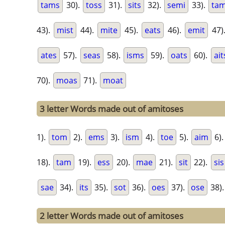
tams
30).
toss
31).
sits
32).
semi
33).
ta
43).
mist
44).
mite
45).
eats
46).
emit
47)
ates
57).
seas
58).
isms
59).
oats
60).
ait
70).
moas
71).
moat
3 letter Words made out of amitoses
1).
tom
2).
ems
3).
ism
4).
toe
5).
aim
6)
18).
tam
19).
ess
20).
mae
21).
sit
22).
sis
sae
34).
its
35).
sot
36).
oes
37).
ose
38)
2 letter Words made out of amitoses