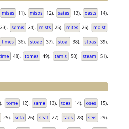
mises
11).
misos
12).
sates
13).
oasts
14).
23).
semis
24).
mists
25).
mites
26).
moist
times
36).
stoae
37).
stoai
38).
stoas
39).
time
48).
tomes
49).
tamis
50).
steam
51).
).
tome
12).
same
13).
toes
14).
oses
15).
25).
seta
26).
seat
27).
taos
28).
seis
29).