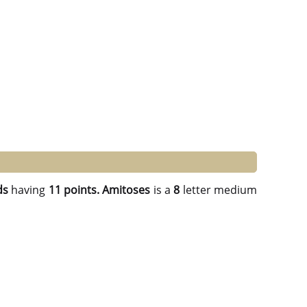
ds
having
11 points.
Amitoses
is a
8
letter medium