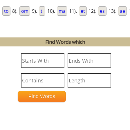
.
to
8).
om
9).
ti
10).
ma
11).
et
12).
es
13).
ae
Find Words which