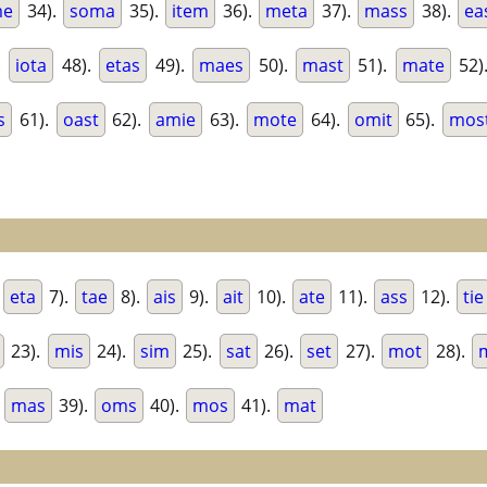
me
34).
soma
35).
item
36).
meta
37).
mass
38).
ea
.
iota
48).
etas
49).
maes
50).
mast
51).
mate
52)
s
61).
oast
62).
amie
63).
mote
64).
omit
65).
mos
.
eta
7).
tae
8).
ais
9).
ait
10).
ate
11).
ass
12).
tie
23).
mis
24).
sim
25).
sat
26).
set
27).
mot
28).
.
mas
39).
oms
40).
mos
41).
mat