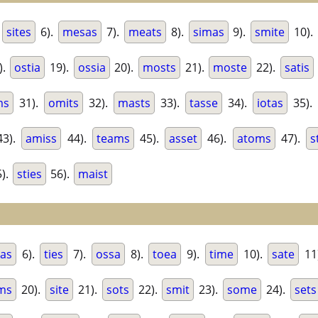
.
sites
6).
mesas
7).
meats
8).
simas
9).
smite
10).
).
ostia
19).
ossia
20).
mosts
21).
moste
22).
satis
ms
31).
omits
32).
masts
33).
tasse
34).
iotas
35).
3).
amiss
44).
teams
45).
asset
46).
atoms
47).
s
).
sties
56).
maist
eas
6).
ties
7).
ossa
8).
toea
9).
time
10).
sate
11
ms
20).
site
21).
sots
22).
smit
23).
some
24).
sets