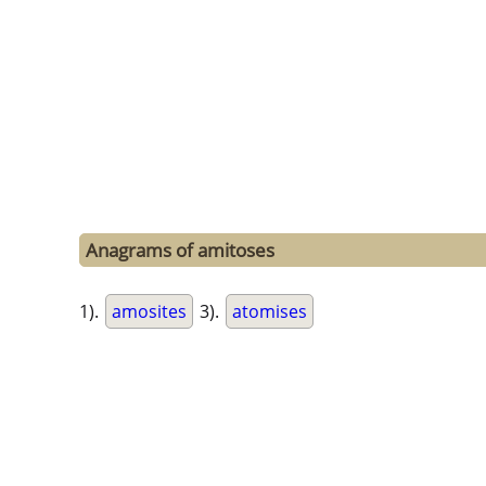
Anagrams of amitoses
1).
amosites
3).
atomises