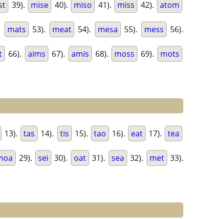
st
39).
mise
40).
miso
41).
miss
42).
atom
.
mats
53).
meat
54).
mesa
55).
mess
56).
t
66).
aims
67).
amis
68).
moss
69).
mots
13).
tas
14).
tis
15).
tao
16).
eat
17).
tea
moa
29).
sei
30).
oat
31).
sea
32).
met
33).