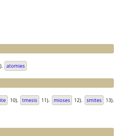
).
atomies
ite
10).
tmesis
11).
mioses
12).
smites
13).