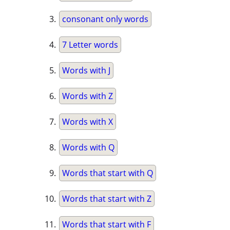
consonant only words
7 Letter words
Words with J
Words with Z
Words with X
Words with Q
Words that start with Q
Words that start with Z
Words that start with F