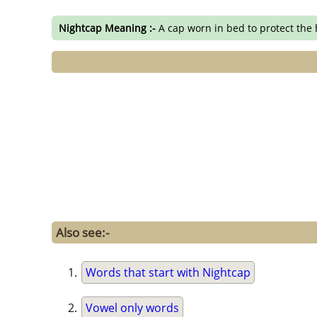
Nightcap Meaning :-
A cap worn in bed to protect the h
Also see:-
Words that start with Nightcap
Vowel only words