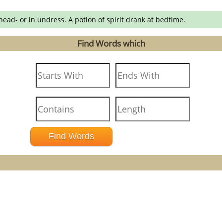
ead- or in undress. A potion of spirit drank at bedtime.
Find Words which