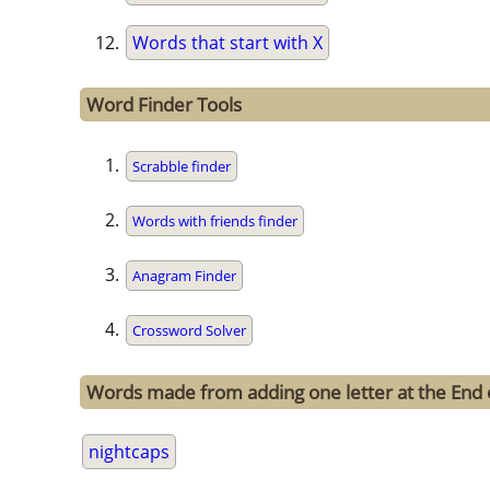
Words that start with X
Word Finder Tools
Scrabble finder
Words with friends finder
Anagram Finder
Crossword Solver
Words made from adding one letter at the End 
nightcaps