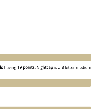
ds
having
19 points.
Nightcap
is a
8
letter medium