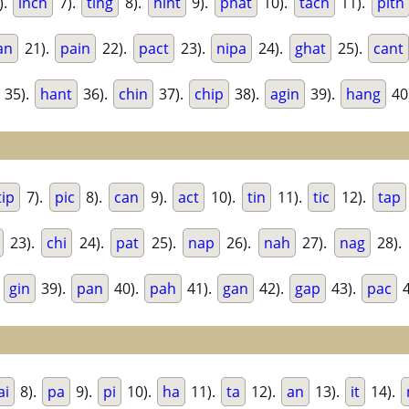
).
inch
7).
ting
8).
hint
9).
phat
10).
tach
11).
pith
an
21).
pain
22).
pact
23).
nipa
24).
ghat
25).
cant
35).
hant
36).
chin
37).
chip
38).
agin
39).
hang
40
tip
7).
pic
8).
can
9).
act
10).
tin
11).
tic
12).
tap
23).
chi
24).
pat
25).
nap
26).
nah
27).
nag
28).
.
gin
39).
pan
40).
pah
41).
gan
42).
gap
43).
pac
4
ai
8).
pa
9).
pi
10).
ha
11).
ta
12).
an
13).
it
14).