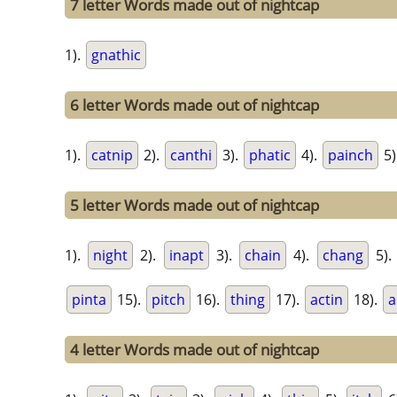
7 letter Words made out of nightcap
1).
gnathic
6 letter Words made out of nightcap
1).
catnip
2).
canthi
3).
phatic
4).
painch
5)
5 letter Words made out of nightcap
1).
night
2).
inapt
3).
chain
4).
chang
5)
pinta
15).
pitch
16).
thing
17).
actin
18).
a
4 letter Words made out of nightcap