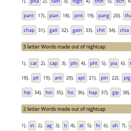
1).
pita
2).
tain
3).
nigh
4).
thin
5).
itch
6
pant
17).
pian
18).
pint
19).
pang
20).
th
chap
31).
gait
32).
gain
33).
chit
34).
chia
3 letter Words made out of nightcap
1).
cat
2).
cap
3).
phi
4).
pht
5).
pia
6).
18).
pit
19).
ant
20).
apt
21).
pin
22).
pig
hip
34).
hin
35).
hic
36).
hap
37).
gip
38)
2 letter Words made out of nightcap
1).
in
2).
ag
3).
ti
4).
at
5).
hi
6).
ah
7).