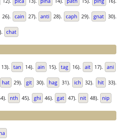
12).
pica
13).
pina
14).
path
15).
ping
16).
26).
cain
27).
anti
28).
caph
29).
gnat
30).
).
chat
13).
tan
14).
ain
15).
tag
16).
ait
17).
ani
hat
29).
git
30).
hag
31).
ich
32).
hit
33).
4).
nth
45).
ghi
46).
gat
47).
nit
48).
nip
na