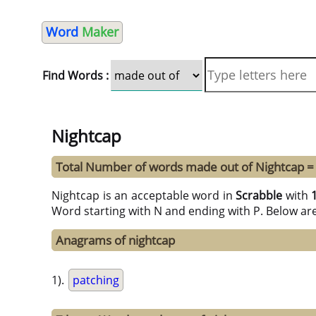
Word
Maker
Find Words :
Nightcap
Total Number of words made out of Nightcap =
Nightcap is an acceptable word in
Scrabble
with
Word starting with N and ending with P. Below ar
Anagrams of nightcap
1).
patching