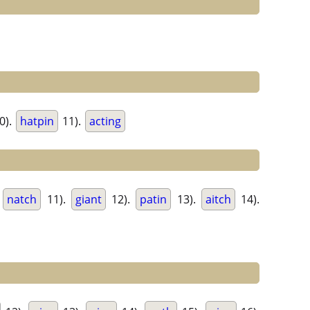
0).
hatpin
11).
acting
.
natch
11).
giant
12).
patin
13).
aitch
14).