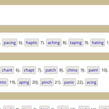
.
pacing
6).
haptic
7).
aching
8).
taping
9).
hating
1
.
chant
6).
chapt
7).
patch
8).
china
9).
paint
10)
ntic
19).
aping
20).
pinch
21).
panic
22).
acing