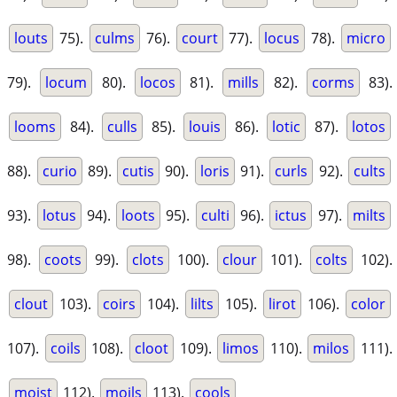
louts
75).
culms
76).
court
77).
locus
78).
micro
79).
locum
80).
locos
81).
mills
82).
corms
83).
looms
84).
culls
85).
louis
86).
lotic
87).
lotos
88).
curio
89).
cutis
90).
loris
91).
curls
92).
cults
93).
lotus
94).
loots
95).
culti
96).
ictus
97).
milts
98).
coots
99).
clots
100).
clour
101).
colts
102).
clout
103).
coirs
104).
lilts
105).
lirot
106).
color
107).
coils
108).
cloot
109).
limos
110).
milos
111).
moist
112).
moils
113).
cools