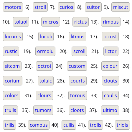
motors
6).
stroll
7).
curios
8).
suitor
9).
miscut
10).
toluol
11).
micros
12).
rictus
13).
rimous
14).
locums
15).
loculi
16).
litmus
17).
locust
18).
rustic
19).
ormolu
20).
scroll
21).
lictor
22).
sitcom
23).
octroi
24).
custom
25).
colour
26).
corium
27).
toluic
28).
courts
29).
clouts
30).
colors
31).
clours
32).
torous
33).
coulis
34).
trulls
35).
tumors
36).
cloots
37).
ultimo
38).
trills
39).
comous
40).
cullis
41).
trolls
42).
triols