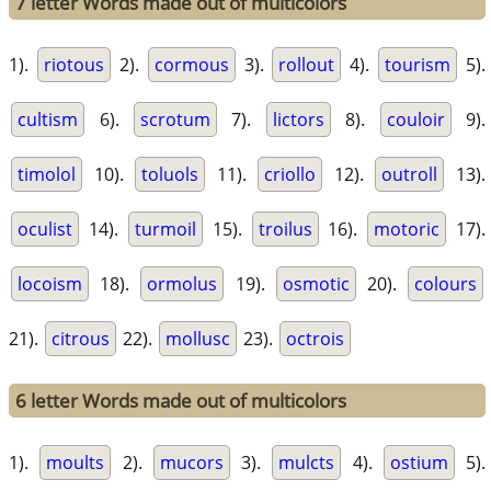
7 letter Words made out of multicolors
1).
riotous
2).
cormous
3).
rollout
4).
tourism
5).
cultism
6).
scrotum
7).
lictors
8).
couloir
9).
timolol
10).
toluols
11).
criollo
12).
outroll
13).
oculist
14).
turmoil
15).
troilus
16).
motoric
17).
locoism
18).
ormolus
19).
osmotic
20).
colours
21).
citrous
22).
mollusc
23).
octrois
6 letter Words made out of multicolors
1).
moults
2).
mucors
3).
mulcts
4).
ostium
5).