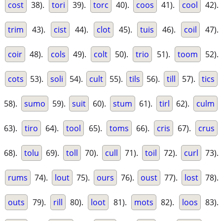
cost
38).
tori
39).
torc
40).
coos
41).
cool
42).
trim
43).
cist
44).
clot
45).
tuis
46).
coil
47).
coir
48).
cols
49).
colt
50).
trio
51).
toom
52).
cots
53).
soli
54).
cult
55).
tils
56).
till
57).
tics
58).
sumo
59).
suit
60).
stum
61).
tirl
62).
culm
63).
tiro
64).
tool
65).
toms
66).
cris
67).
crus
68).
tolu
69).
toll
70).
cull
71).
toil
72).
curl
73).
rums
74).
lout
75).
ours
76).
oust
77).
lost
78).
outs
79).
rill
80).
loot
81).
mots
82).
loos
83).