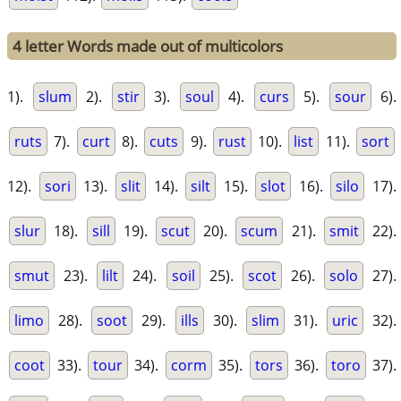
4 letter Words made out of multicolors
1).
slum
2).
stir
3).
soul
4).
curs
5).
sour
6).
ruts
7).
curt
8).
cuts
9).
rust
10).
list
11).
sort
12).
sori
13).
slit
14).
silt
15).
slot
16).
silo
17).
slur
18).
sill
19).
scut
20).
scum
21).
smit
22).
smut
23).
lilt
24).
soil
25).
scot
26).
solo
27).
limo
28).
soot
29).
ills
30).
slim
31).
uric
32).
coot
33).
tour
34).
corm
35).
tors
36).
toro
37).