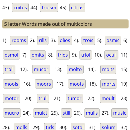
43).
coitus
44).
truism
45).
citrus
5 letter Words made out of multicolors
1).
rooms
2).
rills
3).
olios
4).
trois
5).
osmic
6).
osmol
7).
omits
8).
trios
9).
triol
10).
oculi
11).
troll
12).
mucor
13).
molto
14).
molts
15).
mools
16).
moors
17).
moots
18).
morts
19).
motor
20).
trull
21).
tumor
22).
moult
23).
mucro
24).
mulct
25).
still
26).
mulls
27).
music
28).
molls
29).
tirls
30).
sotol
31).
solum
32).