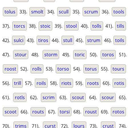
tolus
33).
smolt
34).
scull
35).
scrum
36).
tools
37).
torcs
38).
stoic
39).
stool
40).
tolls
41).
tills
42).
sulci
43).
tiros
44).
stull
45).
strum
46).
toils
47).
stour
48).
storm
49).
toric
50).
toros
51).
roost
52).
rolls
53).
torso
54).
torus
55).
tours
56).
trill
57).
roils
58).
riots
59).
roots
60).
rotis
61).
rotls
62).
scrim
63).
scout
64).
scour
65).
scoot
66).
routs
67).
torsi
68).
roust
69).
rotos
70).
trims
71).
curst
72).
lours
73).
crust
74).