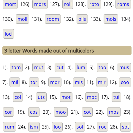
mort
126).
mors
127).
roll
128).
roto
129).
roms
130).
moll
131).
room
132).
oils
133).
mols
134).
loci
3 letter Words made out of multicolors
1).
tom
2).
mut
3).
cut
4).
lum
5).
too
6).
mus
7).
mil
8).
tor
9).
mor
10).
mis
11).
mir
12).
coo
13).
col
14).
uts
15).
mot
16).
moc
17).
tui
18).
cor
19).
cos
20).
moo
21).
cot
22).
mos
23).
rum
24).
ism
25).
loo
26).
sol
27).
roc
28).
sot