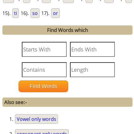
15).
ti
16).
so
17).
or
Find Words which
Also see:-
Vowel only words