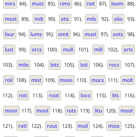
mirs
84).
muts
85).
rims
86).
riot
87).
loom
88).
most
89).
milt
90).
otic
91).
mils
92).
olio
93).
lour
94).
lums
95).
omit
96).
must
97).
oots
98).
lust
99).
orcs
100).
mull
101).
mill
102).
orts
103).
milo
104).
lots
105).
loti
106).
rocs
107).
roil
108).
mist
109).
moos
110).
mocs
111).
molt
112).
roti
113).
root
114).
loco
115).
lits
116).
moor
117).
mool
118).
rots
119).
litu
120).
moot
121).
rotl
122).
rout
123).
moil
124).
miso
125).