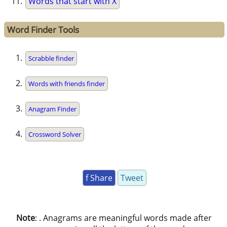
Words that start with X
Word Finder Tools
Scrabble finder
Words with friends finder
Anagram Finder
Crossword Solver
f Share
Tweet
Note
: . Anagrams are meaningful words made after