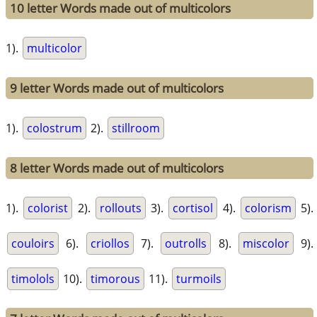
10 letter Words made out of multicolors
1).
multicolor
9 letter Words made out of multicolors
1).
colostrum
2).
stillroom
8 letter Words made out of multicolors
1).
colorist
2).
rollouts
3).
cortisol
4).
colorism
5).
couloirs
6).
criollos
7).
outrolls
8).
miscolor
9).
timolols
10).
timorous
11).
turmoils