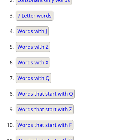
consonant only words
7 Letter words
Words with J
Words with Z
Words with X
Words with Q
Words that start with Q
Words that start with Z
Words that start with F