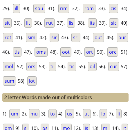
29).
ill
30).
sou
31).
rim
32).
rom
33).
cis
34).
sit
35).
lit
36).
rut
37).
lis
38).
its
39).
sic
40).
rot
41).
sim
42).
sir
43).
sri
44).
out
45).
our
46).
tis
47).
oms
48).
oot
49).
ort
50).
orc
51).
mol
52).
ors
53).
til
54).
tic
55).
oil
56).
cur
57).
sum
58).
lot
2 letter Words made out of multicolors
1).
um
2).
mu
3).
to
4).
us
5).
ut
6).
lo
7).
li
8).
om
9).
si
10).
os
11).
mo
12).
is
13).
mi
14).
it