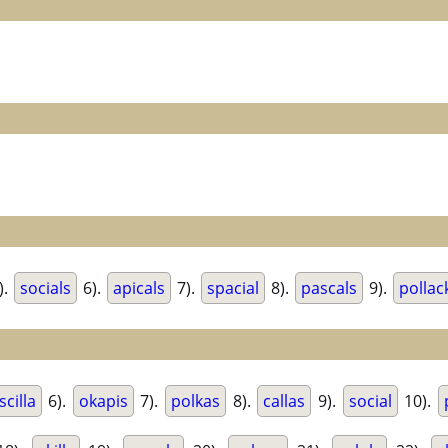
).
socials
6).
apicals
7).
spacial
8).
pascals
9).
pollac
scilla
6).
okapis
7).
polkas
8).
callas
9).
social
10).