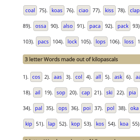
coal
75).
koas
76).
ciao
77).
kiss
78).
clap
89).
ossa
90).
also
91).
paca
92).
pack
93)
103).
pacs
104).
lock
105).
lops
106).
loss
1
3 letter Words made out of kilopascals
1).
cos
2).
aas
3).
col
4).
all
5).
ask
6).
a
18).
ail
19).
sop
20).
cap
21).
ski
22).
pia
34).
pal
35).
ops
36).
poi
37).
pol
38).
oka
kip
51).
lap
52).
kop
53).
kos
54).
koa
55)