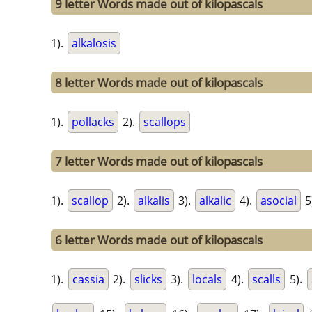
9 letter Words made out of kilopascals
1).
alkalosis
8 letter Words made out of kilopascals
1).
pollacks
2).
scallops
7 letter Words made out of kilopascals
1).
scallop
2).
alkalis
3).
alkalic
4).
asocial
5
6 letter Words made out of kilopascals
1).
cassia
2).
slicks
3).
locals
4).
scalls
5).