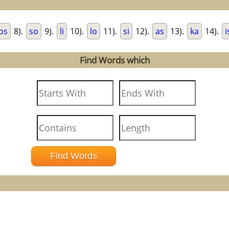
os
8).
so
9).
li
10).
lo
11).
si
12).
as
13).
ka
14).
i
Find Words which