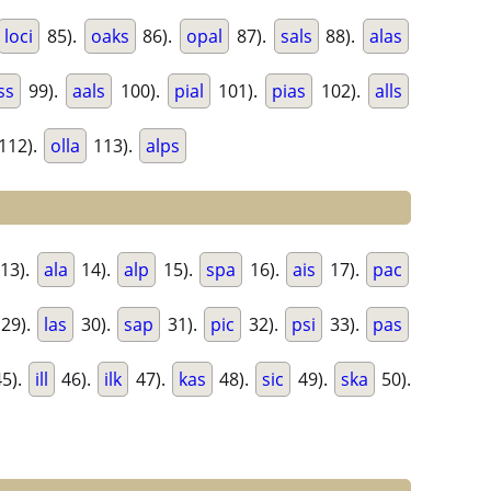
loci
85).
oaks
86).
opal
87).
sals
88).
alas
ss
99).
aals
100).
pial
101).
pias
102).
alls
112).
olla
113).
alps
13).
ala
14).
alp
15).
spa
16).
ais
17).
pac
29).
las
30).
sap
31).
pic
32).
psi
33).
pas
5).
ill
46).
ilk
47).
kas
48).
sic
49).
ska
50).