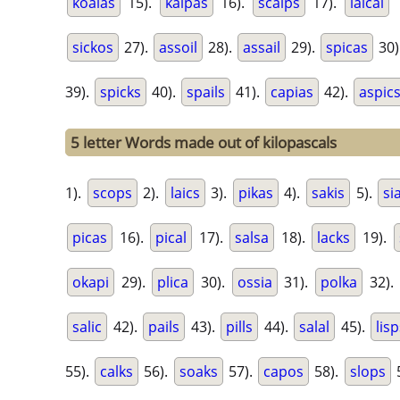
koalas
15).
kalpas
16).
scalps
17).
laical
1
sickos
27).
assoil
28).
assail
29).
spicas
30)
39).
spicks
40).
spails
41).
capias
42).
aspic
5 letter Words made out of kilopascals
1).
scops
2).
laics
3).
pikas
4).
sakis
5).
si
picas
16).
pical
17).
salsa
18).
lacks
19).
okapi
29).
plica
30).
ossia
31).
polka
32).
salic
42).
pails
43).
pills
44).
salal
45).
lis
55).
calks
56).
soaks
57).
capos
58).
slops