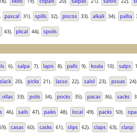
8).
skills
19).
copals
20).
salpas
21).
salols
22).
s
.
pascal
31).
spills
32).
piscos
33).
alkali
34).
pallia
s
43).
plical
44).
spoils
als
6).
salpa
7).
lapis
8).
palls
9).
koala
10).
salps
1
slack
20).
picks
21).
lasso
22).
salol
23).
psoas
24)
ollas
33).
polis
34).
pocks
35).
pacas
36).
sacks
3
ps
46).
sails
47).
paiks
48).
local
49).
packs
50).
opa
59).
casas
60).
casks
61).
slips
62).
claps
63).
clasp