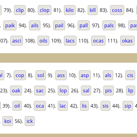
79).
clip
80).
clop
81).
kilo
82).
kill
83).
coss
84).
.
paik
94).
ails
95).
pail
96).
pall
97).
pals
98).
pa
07).
asci
108).
oils
109).
lacs
110).
ocas
111).
okas
al
7).
cop
8).
sol
9).
ass
10).
asp
11).
als
12).
cis
23).
oak
24).
sac
25).
lop
26).
sal
27).
pis
28).
lip
39).
oil
40).
oca
41).
lac
42).
lis
43).
sis
44).
sip
4
.
koi
56).
ick