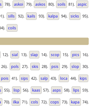
s
78).
askoi
79).
askos
80).
soils
81).
aspic
1).
sills
92).
kails
93).
kalpa
94).
sicks
95).
4).
coils
12).
sial
13).
slap
14).
scop
15).
pics
16).
26).
pols
27).
skis
28).
psis
29).
slop
30).
pois
41).
sips
42).
salp
43).
loca
44).
kips
s
55).
lisp
56).
kaas
57).
asps
58).
lips
59).
a
70).
ilka
71).
cols
72).
cops
73).
kapa
74).