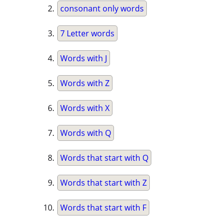
consonant only words
7 Letter words
Words with J
Words with Z
Words with X
Words with Q
Words that start with Q
Words that start with Z
Words that start with F