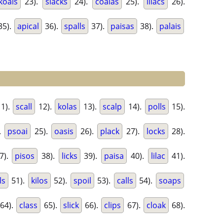
koals
23).
slacks
24).
coalas
25).
lilacs
26).
35).
apical
36).
spalls
37).
paisas
38).
palais
1).
scall
12).
kolas
13).
scalp
14).
polls
15).
.
psoai
25).
oasis
26).
plack
27).
locks
28).
7).
pisos
38).
licks
39).
paisa
40).
lilac
41).
ls
51).
kilos
52).
spoil
53).
calls
54).
soaps
64).
class
65).
slick
66).
clips
67).
cloak
68).