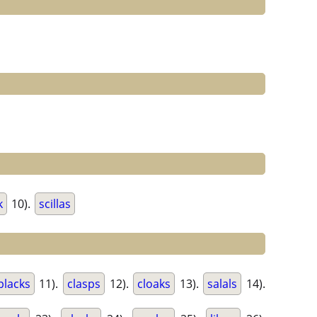
k
10).
scillas
placks
11).
clasps
12).
cloaks
13).
salals
14).