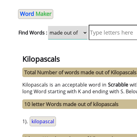
Word
Maker
Find Words :
Kilopascals
Total Number of words made out of Kilopascals
Kilopascals is an acceptable word in
Scrabble
wi
long Word starting with K and ending with S. Belo
10 letter Words made out of kilopascals
1).
kilopascal