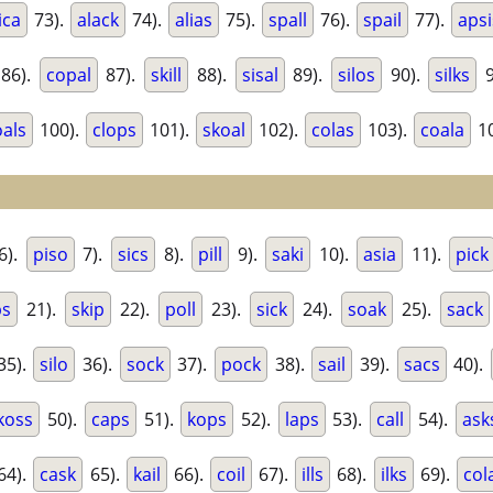
ica
73).
alack
74).
alias
75).
spall
76).
spail
77).
apsi
86).
copal
87).
skill
88).
sisal
89).
silos
90).
silks
9
oals
100).
clops
101).
skoal
102).
colas
103).
coala
10
6).
piso
7).
sics
8).
pill
9).
saki
10).
asia
11).
pick
ps
21).
skip
22).
poll
23).
sick
24).
soak
25).
sack
35).
silo
36).
sock
37).
pock
38).
sail
39).
sacs
40).
koss
50).
caps
51).
kops
52).
laps
53).
call
54).
ask
64).
cask
65).
kail
66).
coil
67).
ills
68).
ilks
69).
col