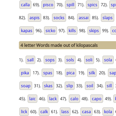
calla
69).
pisco
70).
spill
71).
spics
72).
sp
82).
aspis
83).
socks
84).
assai
85).
slaps
kapas
96).
sicko
97).
kills
98).
skips
99).
c
4 letter Words made out of kilopascals
1).
sall
2).
sops
3).
sols
4).
soli
5).
sola
pika
17).
spas
18).
pica
19).
silk
20).
sa
soap
31).
skas
32).
slip
33).
soil
34).
sill
45).
laic
46).
lack
47).
calo
48).
capo
49).
lick
60).
calk
61).
lass
62).
casa
63).
kola