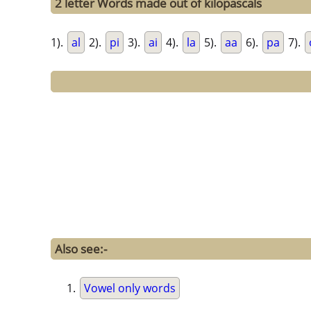
2 letter Words made out of kilopascals
1).
al
2).
pi
3).
ai
4).
la
5).
aa
6).
pa
7).
Also see:-
Vowel only words