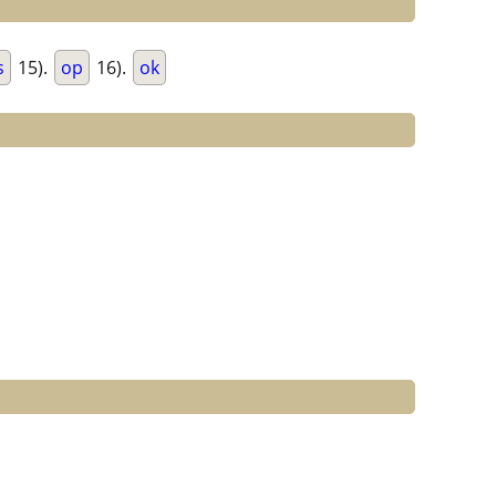
s
15).
op
16).
ok