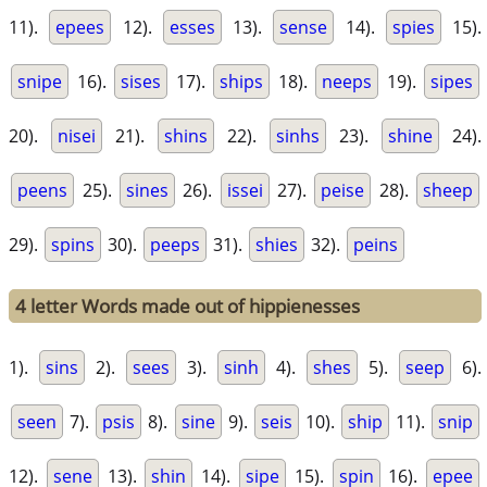
11).
epees
12).
esses
13).
sense
14).
spies
15).
snipe
16).
sises
17).
ships
18).
neeps
19).
sipes
20).
nisei
21).
shins
22).
sinhs
23).
shine
24).
peens
25).
sines
26).
issei
27).
peise
28).
sheep
29).
spins
30).
peeps
31).
shies
32).
peins
4 letter Words made out of hippienesses
1).
sins
2).
sees
3).
sinh
4).
shes
5).
seep
6).
seen
7).
psis
8).
sine
9).
seis
10).
ship
11).
snip
12).
sene
13).
shin
14).
sipe
15).
spin
16).
epee