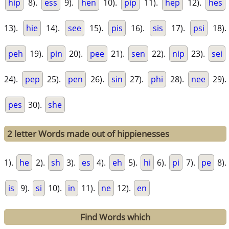
hip
8).
ess
9).
hen
10).
pip
11).
hep
12).
hes
13).
hie
14).
see
15).
pis
16).
sis
17).
psi
18).
peh
19).
pin
20).
pee
21).
sen
22).
nip
23).
sei
24).
pep
25).
pen
26).
sin
27).
phi
28).
nee
29).
pes
30).
she
2 letter Words made out of hippienesses
1).
he
2).
sh
3).
es
4).
eh
5).
hi
6).
pi
7).
pe
8).
is
9).
si
10).
in
11).
ne
12).
en
Find Words which