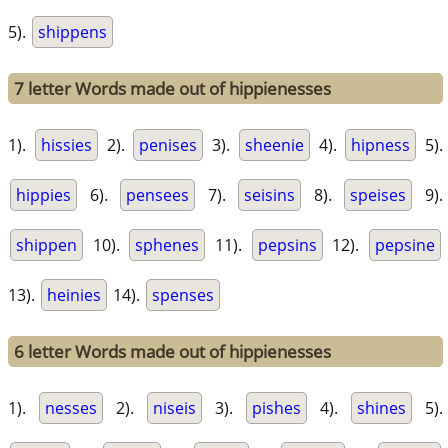
5).
shippens
7 letter Words made out of hippienesses
1).
hissies
2).
penises
3).
sheenie
4).
hipness
5).
hippies
6).
pensees
7).
seisins
8).
speises
9).
shippen
10).
sphenes
11).
pepsins
12).
pepsine
13).
heinies
14).
spenses
6 letter Words made out of hippienesses
1).
nesses
2).
niseis
3).
pishes
4).
shines
5).