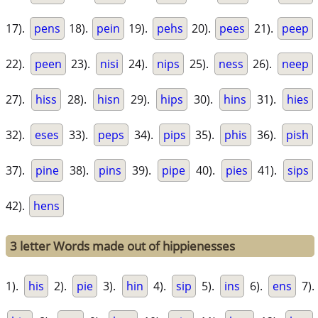
17).
pens
18).
pein
19).
pehs
20).
pees
21).
peep
22).
peen
23).
nisi
24).
nips
25).
ness
26).
neep
27).
hiss
28).
hisn
29).
hips
30).
hins
31).
hies
32).
eses
33).
peps
34).
pips
35).
phis
36).
pish
37).
pine
38).
pins
39).
pipe
40).
pies
41).
sips
42).
hens
3 letter Words made out of hippienesses
1).
his
2).
pie
3).
hin
4).
sip
5).
ins
6).
ens
7).