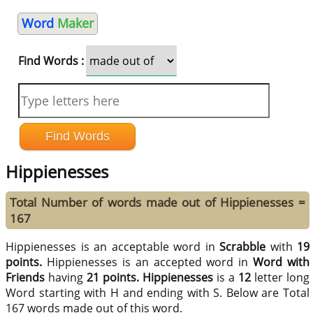
Word
Maker
Find Words :
Hippienesses
Total Number of words made out of Hippienesses =
167
Hippienesses is an acceptable word in
Scrabble
with
19
points.
Hippienesses is an accepted word in
Word with
Friends
having
21 points.
Hippienesses
is a
12
letter long
Word starting with H and ending with S. Below are Total
167 words made out of this word.