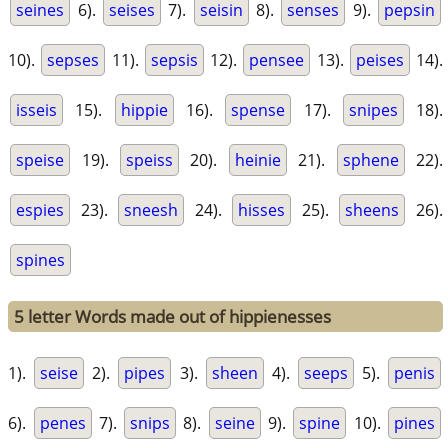
seines
6).
seises
7).
seisin
8).
senses
9).
pepsin
10).
sepses
11).
sepsis
12).
pensee
13).
peises
14).
isseis
15).
hippie
16).
spense
17).
snipes
18).
speise
19).
speiss
20).
heinie
21).
sphene
22).
espies
23).
sneesh
24).
hisses
25).
sheens
26).
spines
5 letter Words made out of hippienesses
1).
seise
2).
pipes
3).
sheen
4).
seeps
5).
penis
6).
penes
7).
snips
8).
seine
9).
spine
10).
pines