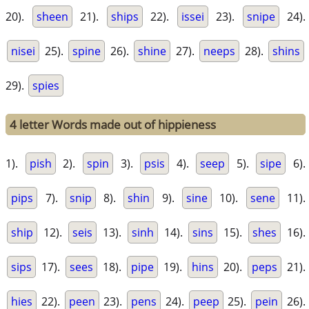
20).
sheen
21).
ships
22).
issei
23).
snipe
24).
nisei
25).
spine
26).
shine
27).
neeps
28).
shins
29).
spies
4 letter Words made out of hippieness
1).
pish
2).
spin
3).
psis
4).
seep
5).
sipe
6).
pips
7).
snip
8).
shin
9).
sine
10).
sene
11).
ship
12).
seis
13).
sinh
14).
sins
15).
shes
16).
sips
17).
sees
18).
pipe
19).
hins
20).
peps
21).
hies
22).
peen
23).
pens
24).
peep
25).
pein
26).