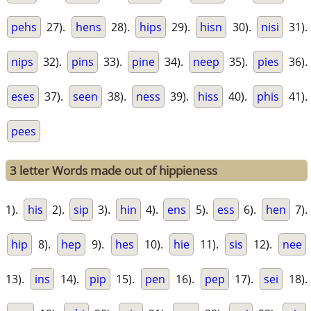
pehs
27).
hens
28).
hips
29).
hisn
30).
nisi
31).
nips
32).
pins
33).
pine
34).
neep
35).
pies
36).
eses
37).
seen
38).
ness
39).
hiss
40).
phis
41).
pees
3 letter Words made out of hippieness
1).
his
2).
sip
3).
hin
4).
ens
5).
ess
6).
hen
7).
hip
8).
hep
9).
hes
10).
hie
11).
sis
12).
nee
13).
ins
14).
pip
15).
pen
16).
pep
17).
sei
18).