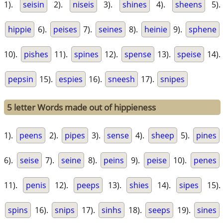
1).
seisin
2).
niseis
3).
shines
4).
sheens
5).
hippie
6).
peises
7).
seines
8).
heinie
9).
sphene
10).
pishes
11).
spines
12).
spense
13).
speise
14).
pepsin
15).
espies
16).
sneesh
17).
snipes
5 letter Words made out of hippieness
1).
peens
2).
pipes
3).
sense
4).
sheep
5).
pines
6).
seise
7).
seine
8).
peins
9).
peise
10).
penes
11).
penis
12).
peeps
13).
shies
14).
sipes
15).
spins
16).
snips
17).
sinhs
18).
seeps
19).
sines