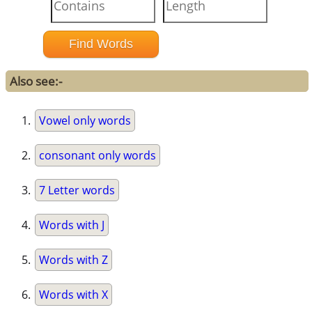
Also see:-
Vowel only words
consonant only words
7 Letter words
Words with J
Words with Z
Words with X