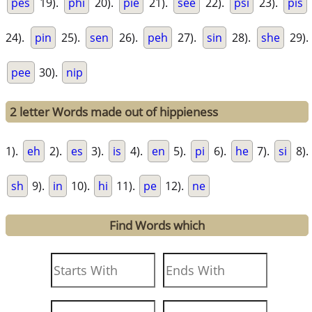
pes
19).
phi
20).
pie
21).
see
22).
psi
23).
pis
24).
pin
25).
sen
26).
peh
27).
sin
28).
she
29).
pee
30).
nip
2 letter Words made out of hippieness
1).
eh
2).
es
3).
is
4).
en
5).
pi
6).
he
7).
si
8).
sh
9).
in
10).
hi
11).
pe
12).
ne
Find Words which