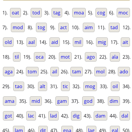
1).
oat
2).
tod
3).
tag
4).
moa
5).
cog
6).
moc
7).
mod
8).
tog
9).
act
10).
aim
11).
tad
12).
old
13).
aal
14).
aid
15).
mil
16).
mig
17).
ait
18).
til
19).
oca
20).
mot
21).
ago
22).
ala
23).
aga
24).
tom
25).
ail
26).
tam
27).
mol
28).
ado
29).
tao
30).
alt
31).
tic
32).
mog
33).
oil
34).
ama
35).
mid
36).
gam
37).
god
38).
dim
39).
got
40).
lac
41).
lad
42).
dig
43).
dam
44).
dal
45).
lam
46).
dit
47).
goa
48).
lag
49).
gal
50).