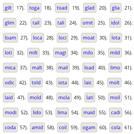
gilt
17).
toga
18).
toad
19).
glad
20).
glia
21).
glim
22).
tail
23).
tali
24).
omit
25).
idol
26).
loam
27).
loca
28).
loci
29).
moat
30).
lota
31).
loti
32).
milt
33).
magi
34).
milo
35).
mild
36).
mica
37).
malt
38).
mail
39).
load
40).
limo
41).
odic
42).
told
43).
iota
44).
laic
45).
molt
46).
laid
47).
mold
48).
mola
49).
lati
50).
moil
51).
modi
52).
lido
53).
lima
54).
maid
55).
cadi
56).
coda
57).
amid
58).
coil
59).
ogam
60).
cola
61).