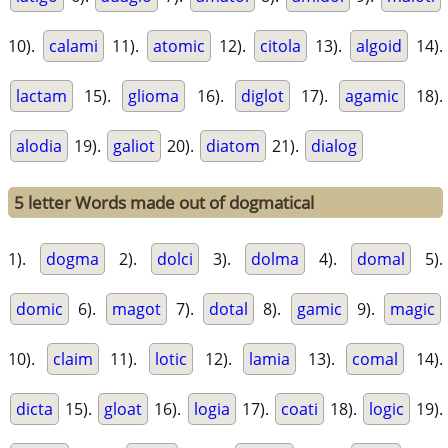
10).
calami
11).
atomic
12).
citola
13).
algoid
14).
lactam
15).
glioma
16).
diglot
17).
agamic
18).
alodia
19).
galiot
20).
diatom
21).
dialog
5 letter Words made out of dogmatical
1).
dogma
2).
dolci
3).
dolma
4).
domal
5).
domic
6).
magot
7).
dotal
8).
gamic
9).
magic
10).
claim
11).
lotic
12).
lamia
13).
comal
14).
dicta
15).
gloat
16).
logia
17).
coati
18).
logic
19).