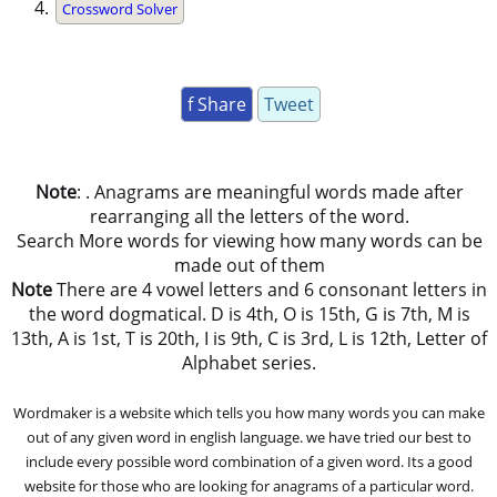
Crossword Solver
f Share
Tweet
Note
: . Anagrams are meaningful words made after
rearranging all the letters of the word.
Search More words for viewing how many words can be
made out of them
Note
There are 4 vowel letters and 6 consonant letters in
the word dogmatical. D is 4th, O is 15th, G is 7th, M is
13th, A is 1st, T is 20th, I is 9th, C is 3rd, L is 12th, Letter of
Alphabet series.
Wordmaker is a website which tells you how many words you can make
out of any given word in english language. we have tried our best to
include every possible word combination of a given word. Its a good
website for those who are looking for anagrams of a particular word.