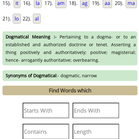
15).
it
16).
la
17).
am
18).
ag
19).
aa
20).
ma
21).
lo
22).
al
Dogmatical Meaning :-
Pertaining to a dogma- or to an
established and authorized doctrine or tenet. Asserting a
thing positively and authoritatively; positive; magisterial;
hence- arrogantly authoritative; overbearing.
Synonyms of Dogmatical
:- dogmatic, narrow
Find Words which