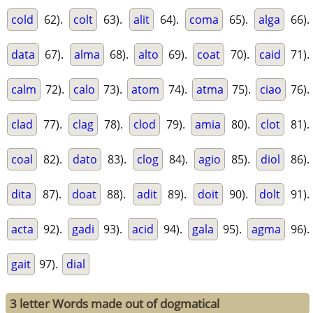
cold
62).
colt
63).
alit
64).
coma
65).
alga
66).
data
67).
alma
68).
alto
69).
coat
70).
caid
71).
calm
72).
calo
73).
atom
74).
atma
75).
ciao
76).
clad
77).
clag
78).
clod
79).
amia
80).
clot
81).
coal
82).
dato
83).
clog
84).
agio
85).
diol
86).
dita
87).
doat
88).
adit
89).
doit
90).
dolt
91).
acta
92).
gadi
93).
acid
94).
gala
95).
agma
96).
gait
97).
dial
3 letter Words made out of dogmatical