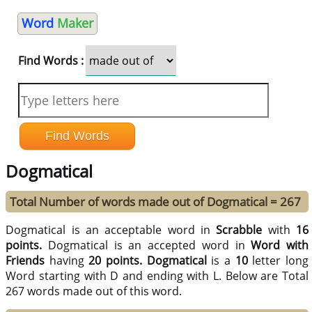
Word
Maker
Find Words :
Dogmatical
Total Number of words made out of Dogmatical = 267
Dogmatical is an acceptable word in
Scrabble
with
16
points.
Dogmatical is an accepted word in
Word with
Friends
having
20 points.
Dogmatical
is a
10
letter long
Word starting with D and ending with L. Below are Total
267 words made out of this word.