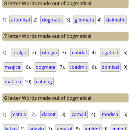
8 letter Words made out of dogmatical
1).
atomical
2).
dogmatic
3).
gliomata
4).
dalmatic
7 letter Words made out of dogmatical
1).
otalgic
2).
otalgia
3).
cotidal
4).
agatoid
5).
magical
6).
dogmata
7).
coadmit
8).
domical
9).
matilda
10).
catalog
6 letter Words made out of dogmatical
1).
catalo
2).
dacoit
3).
camail
4).
modica
5).
latigo
6).
adagio
7).
amatol
8).
amidol
9).
maloti