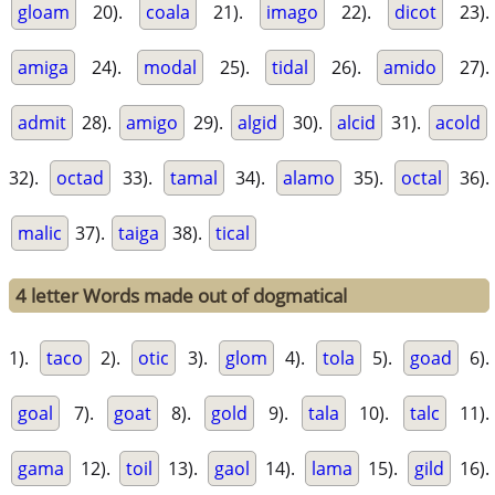
gloam
20).
coala
21).
imago
22).
dicot
23).
amiga
24).
modal
25).
tidal
26).
amido
27).
admit
28).
amigo
29).
algid
30).
alcid
31).
acold
32).
octad
33).
tamal
34).
alamo
35).
octal
36).
malic
37).
taiga
38).
tical
4 letter Words made out of dogmatical
1).
taco
2).
otic
3).
glom
4).
tola
5).
goad
6).
goal
7).
goat
8).
gold
9).
tala
10).
talc
11).
gama
12).
toil
13).
gaol
14).
lama
15).
gild
16).