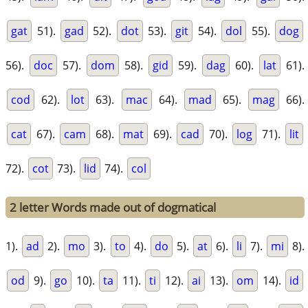
gat
51).
gad
52).
dot
53).
git
54).
dol
55).
dog
56).
doc
57).
dom
58).
gid
59).
dag
60).
lat
61).
cod
62).
lot
63).
mac
64).
mad
65).
mag
66).
cat
67).
cam
68).
mat
69).
cad
70).
log
71).
lit
72).
cot
73).
lid
74).
col
2 letter Words made out of dogmatical
1).
ad
2).
mo
3).
to
4).
do
5).
at
6).
li
7).
mi
8).
od
9).
go
10).
ta
11).
ti
12).
ai
13).
om
14).
id