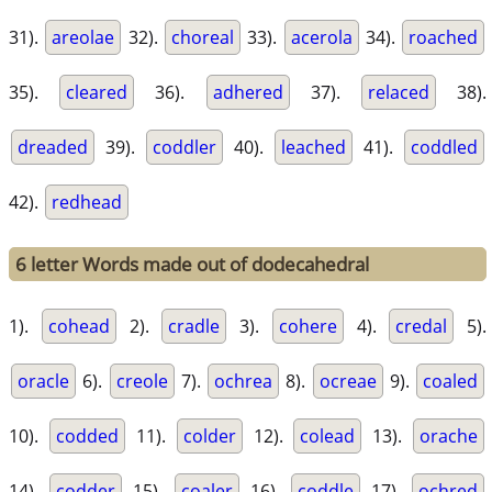
31).
areolae
32).
choreal
33).
acerola
34).
roached
35).
cleared
36).
adhered
37).
relaced
38).
dreaded
39).
coddler
40).
leached
41).
coddled
42).
redhead
6 letter Words made out of dodecahedral
1).
cohead
2).
cradle
3).
cohere
4).
credal
5).
oracle
6).
creole
7).
ochrea
8).
ocreae
9).
coaled
10).
codded
11).
colder
12).
colead
13).
orache
14).
codder
15).
coaler
16).
coddle
17).
ochred