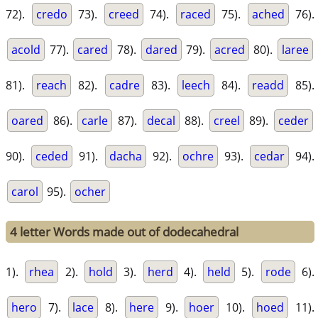
72).
credo
73).
creed
74).
raced
75).
ached
76).
acold
77).
cared
78).
dared
79).
acred
80).
laree
81).
reach
82).
cadre
83).
leech
84).
readd
85).
oared
86).
carle
87).
decal
88).
creel
89).
ceder
90).
ceded
91).
dacha
92).
ochre
93).
cedar
94).
carol
95).
ocher
4 letter Words made out of dodecahedral
1).
rhea
2).
hold
3).
herd
4).
held
5).
rode
6).
hero
7).
lace
8).
here
9).
hoer
10).
hoed
11).