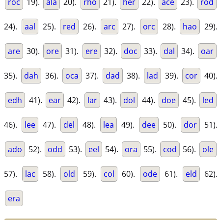
roc
19).
ala
20).
rho
21).
her
22).
ace
23).
rod
24).
aal
25).
red
26).
arc
27).
orc
28).
hao
29).
are
30).
ore
31).
ere
32).
doc
33).
dal
34).
oar
35).
dah
36).
oca
37).
dad
38).
lad
39).
cor
40).
edh
41).
ear
42).
lar
43).
dol
44).
doe
45).
led
46).
lee
47).
del
48).
lea
49).
dee
50).
dor
51).
ado
52).
odd
53).
eel
54).
ora
55).
cod
56).
ole
57).
lac
58).
old
59).
col
60).
ode
61).
eld
62).
era