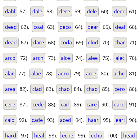
dahl
57).
dale
58).
dere
59).
dele
60).
deer
61).
deed
62).
coal
63).
deco
64).
dear
65).
deal
66).
dead
67).
dare
68).
coda
69).
clod
70).
char
71).
arco
72).
arch
73).
aloe
74).
alee
75).
alec
76).
alar
77).
alae
78).
aero
79).
acre
80).
ache
81).
area
82).
clad
83).
chao
84).
chad
85).
cero
86).
cere
87).
cede
88).
carl
89).
care
90).
card
91).
calo
92).
cade
93).
aced
94).
haar
95).
earl
96).
hard
97).
heal
98).
eche
99).
echo
100).
head