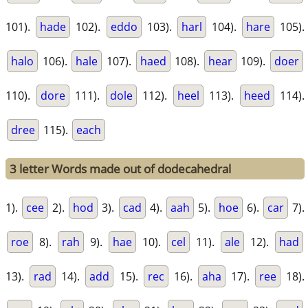
101).
hade
102).
eddo
103).
harl
104).
hare
105).
halo
106).
hale
107).
haed
108).
hear
109).
doer
110).
dore
111).
dole
112).
heel
113).
heed
114).
dree
115).
each
3 letter Words made out of dodecahedral
1).
cee
2).
hod
3).
cad
4).
aah
5).
hoe
6).
car
7).
roe
8).
rah
9).
hae
10).
cel
11).
ale
12).
had
13).
rad
14).
add
15).
rec
16).
aha
17).
ree
18).