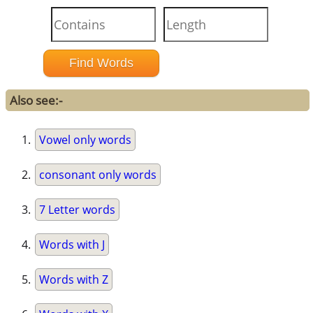
Also see:-
Vowel only words
consonant only words
7 Letter words
Words with J
Words with Z