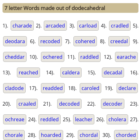
7 letter Words made out of dodecahedral
1).
charade
2).
arcaded
3).
carload
4).
cradled
5).
deodara
6).
recoded
7).
cohered
8).
creedal
9).
cheddar
10).
ochered
11).
raddled
12).
earache
13).
reached
14).
caldera
15).
decadal
16).
cladode
17).
readded
18).
caroled
19).
declare
20).
craaled
21).
decoded
22).
decoder
23).
ochreae
24).
reddled
25).
leacher
26).
cholera
27).
chorale
28).
hoarded
29).
chordal
30).
chorded