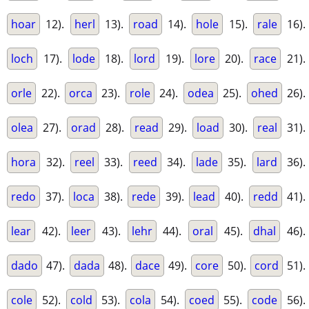
hoar
12).
herl
13).
road
14).
hole
15).
rale
16).
loch
17).
lode
18).
lord
19).
lore
20).
race
21).
orle
22).
orca
23).
role
24).
odea
25).
ohed
26).
olea
27).
orad
28).
read
29).
load
30).
real
31).
hora
32).
reel
33).
reed
34).
lade
35).
lard
36).
redo
37).
loca
38).
rede
39).
lead
40).
redd
41).
lear
42).
leer
43).
lehr
44).
oral
45).
dhal
46).
dado
47).
dada
48).
dace
49).
core
50).
cord
51).
cole
52).
cold
53).
cola
54).
coed
55).
code
56).