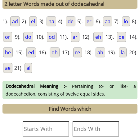
2 letter Words made out of dodecahedral
1).
ad
2).
el
3).
ha
4).
de
5).
er
6).
aa
7).
lo
8).
or
9).
do
10).
od
11).
ar
12).
eh
13).
oe
14).
he
15).
ed
16).
oh
17).
re
18).
ah
19).
la
20).
ae
21).
al
Dodecahedral Meaning :-
Pertaining to- or like- a
dodecahedion; consisting of twelve equal sides.
Find Words which