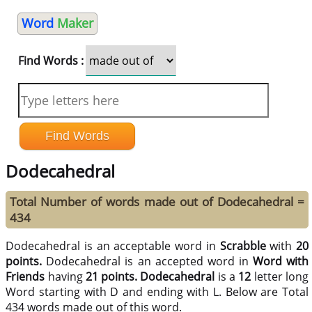
Word
Maker
Find Words :
Dodecahedral
Total Number of words made out of Dodecahedral =
434
Dodecahedral is an acceptable word in
Scrabble
with
20
points.
Dodecahedral is an accepted word in
Word with
Friends
having
21 points.
Dodecahedral
is a
12
letter long
Word starting with D and ending with L. Below are Total
434 words made out of this word.