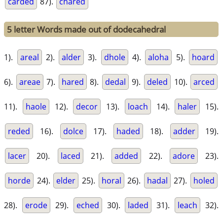
carded
87).
chared
5 letter Words made out of dodecahedral
1).
areal
2).
alder
3).
dhole
4).
aloha
5).
hoard
6).
areae
7).
hared
8).
dedal
9).
deled
10).
arced
11).
haole
12).
decor
13).
loach
14).
haler
15).
reded
16).
dolce
17).
haded
18).
adder
19).
lacer
20).
laced
21).
added
22).
adore
23).
horde
24).
elder
25).
horal
26).
hadal
27).
holed
28).
erode
29).
eched
30).
laded
31).
leach
32).