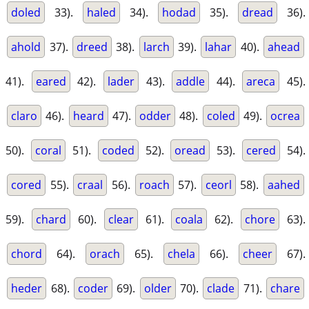
doled
33).
haled
34).
hodad
35).
dread
36).
ahold
37).
dreed
38).
larch
39).
lahar
40).
ahead
41).
eared
42).
lader
43).
addle
44).
areca
45).
claro
46).
heard
47).
odder
48).
coled
49).
ocrea
50).
coral
51).
coded
52).
oread
53).
cered
54).
cored
55).
craal
56).
roach
57).
ceorl
58).
aahed
59).
chard
60).
clear
61).
coala
62).
chore
63).
chord
64).
orach
65).
chela
66).
cheer
67).
heder
68).
coder
69).
older
70).
clade
71).
chare