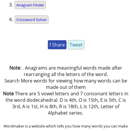
Anagram Finder
Crossword Solver
f Share
Tweet
Note
: . Anagrams are meaningful words made after
rearranging all the letters of the word.
Search More words for viewing how many words can be
made out of them
Note
There are 5 vowel letters and 7 consonant letters in
the word dodecahedral. D is 4th, O is 15th, E is 5th, C is
3rd, A is 1st, H is 8th, R is 18th, L is 12th, Letter of
Alphabet series.
Wordmaker is a website which tells you how many words you can make