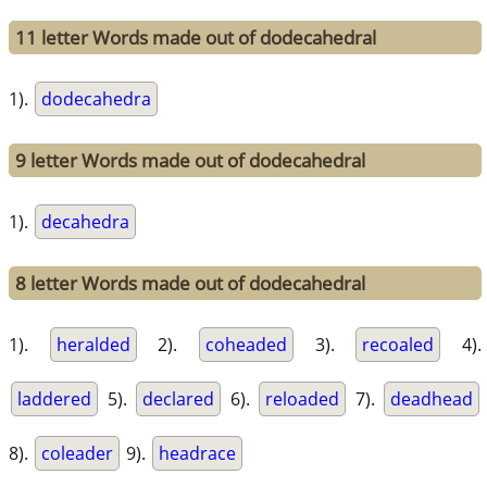
11 letter Words made out of dodecahedral
1).
dodecahedra
9 letter Words made out of dodecahedral
1).
decahedra
8 letter Words made out of dodecahedral
1).
heralded
2).
coheaded
3).
recoaled
4).
laddered
5).
declared
6).
reloaded
7).
deadhead
8).
coleader
9).
headrace