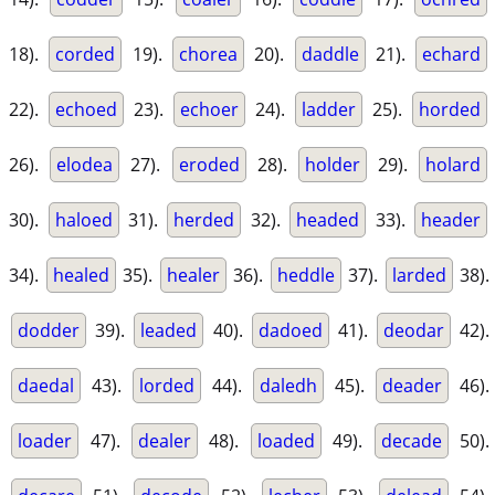
18).
corded
19).
chorea
20).
daddle
21).
echard
22).
echoed
23).
echoer
24).
ladder
25).
horded
26).
elodea
27).
eroded
28).
holder
29).
holard
30).
haloed
31).
herded
32).
headed
33).
header
34).
healed
35).
healer
36).
heddle
37).
larded
38).
dodder
39).
leaded
40).
dadoed
41).
deodar
42).
daedal
43).
lorded
44).
daledh
45).
deader
46).
loader
47).
dealer
48).
loaded
49).
decade
50).