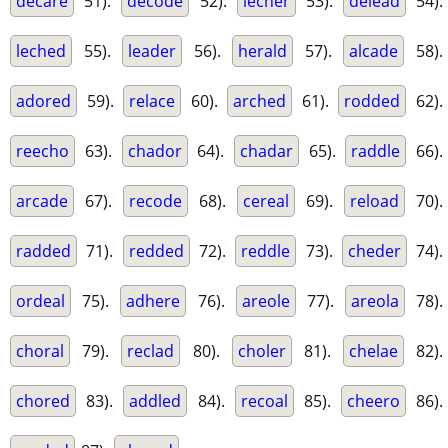
decare
51).
decode
52).
lecher
53).
delead
54).
leched
55).
leader
56).
herald
57).
alcade
58).
adored
59).
relace
60).
arched
61).
rodded
62).
reecho
63).
chador
64).
chadar
65).
raddle
66).
arcade
67).
recode
68).
cereal
69).
reload
70).
radded
71).
redded
72).
reddle
73).
cheder
74).
ordeal
75).
adhere
76).
areole
77).
areola
78).
choral
79).
reclad
80).
choler
81).
chelae
82).
chored
83).
addled
84).
recoal
85).
cheero
86).