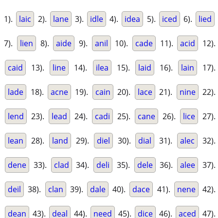
1).
laic
2).
lane
3).
idle
4).
idea
5).
iced
6).
lied
7).
lien
8).
aide
9).
anil
10).
cade
11).
acid
12).
caid
13).
line
14).
ilea
15).
laid
16).
lain
17).
lade
18).
acne
19).
cain
20).
lace
21).
nine
22).
lend
23).
lead
24).
cadi
25).
cane
26).
lice
27).
lean
28).
land
29).
diel
30).
dial
31).
alec
32).
dene
33).
clad
34).
deli
35).
dele
36).
alee
37).
deil
38).
clan
39).
dale
40).
dace
41).
nene
42).
dean
43).
deal
44).
need
45).
dice
46).
aced
47).