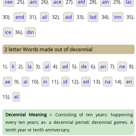
cee
25).
ani
26).
ace
27).
eld
28).
ain
29).
lac
30).
end
31).
ail
32).
aid
33).
lad
34).
inn
35).
ice
36).
din
2 letter Words made out of decennial
1).
li
2).
la
3).
al
4).
ad
5).
de
6).
an
7).
ne
8).
ae
9).
ai
10).
in
11).
id
12).
ed
13).
na
14).
en
15).
el
Decennial Meaning :-
Consisting of ten years; happening
every ten years; as- a decennial period; decennial games. A
tenth year or tenth anniversary.