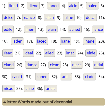
1).
lined
2).
diene
3).
inned
4).
alcid
5).
naled
6).
deice
7).
nance
8).
alien
9).
aline
10).
decal
11).
edile
12).
linen
13).
elain
14).
acned
15).
lance
16).
laden
17).
laced
18).
liane
19).
inane
20).
ileac
21).
ideal
22).
ailed
23).
linac
24).
elide
25).
eland
26).
dance
27).
clean
28).
niece
29).
nidal
30).
canid
31).
caned
32).
anile
33).
clade
34).
nicad
35).
cline
36).
anele
4 letter Words made out of decennial