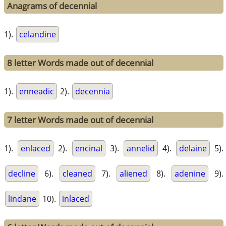
Anagrams of decennial
1).
celandine
8 letter Words made out of decennial
1).
enneadic
2).
decennia
7 letter Words made out of decennial
1).
enlaced
2).
encinal
3).
annelid
4).
delaine
5).
decline
6).
cleaned
7).
aliened
8).
adenine
9).
lindane
10).
inlaced