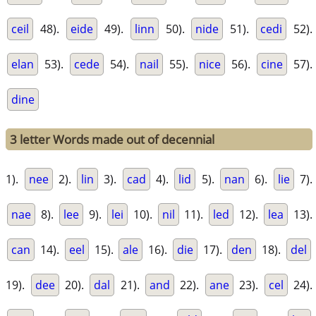
ceil
48).
eide
49).
linn
50).
nide
51).
cedi
52).
elan
53).
cede
54).
nail
55).
nice
56).
cine
57).
dine
3 letter Words made out of decennial
1).
nee
2).
lin
3).
cad
4).
lid
5).
nan
6).
lie
7).
nae
8).
lee
9).
lei
10).
nil
11).
led
12).
lea
13).
can
14).
eel
15).
ale
16).
die
17).
den
18).
del
19).
dee
20).
dal
21).
and
22).
ane
23).
cel
24).