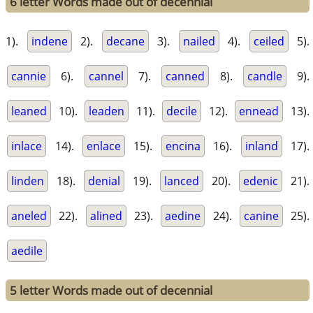
6 letter Words made out of decennial
1).
indene
2).
decane
3).
nailed
4).
ceiled
5).
cannie
6).
cannel
7).
canned
8).
candle
9).
leaned
10).
leaden
11).
decile
12).
ennead
13).
inlace
14).
enlace
15).
encina
16).
inland
17).
linden
18).
denial
19).
lanced
20).
edenic
21).
aneled
22).
alined
23).
aedine
24).
canine
25).
aedile
5 letter Words made out of decennial