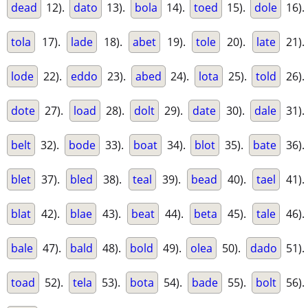
dead
12).
dato
13).
bola
14).
toed
15).
dole
16).
tola
17).
lade
18).
abet
19).
tole
20).
late
21).
lode
22).
eddo
23).
abed
24).
lota
25).
told
26).
dote
27).
load
28).
dolt
29).
date
30).
dale
31).
belt
32).
bode
33).
boat
34).
blot
35).
bate
36).
blet
37).
bled
38).
teal
39).
bead
40).
tael
41).
blat
42).
blae
43).
beat
44).
beta
45).
tale
46).
bale
47).
bald
48).
bold
49).
olea
50).
dado
51).
toad
52).
tela
53).
bota
54).
bade
55).
bolt
56).