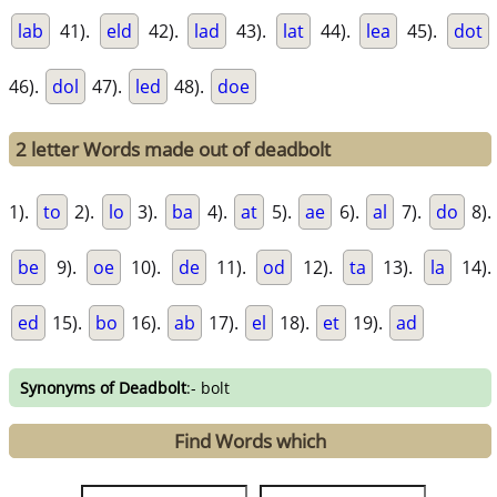
lab
41).
eld
42).
lad
43).
lat
44).
lea
45).
dot
46).
dol
47).
led
48).
doe
2 letter Words made out of deadbolt
1).
to
2).
lo
3).
ba
4).
at
5).
ae
6).
al
7).
do
8).
be
9).
oe
10).
de
11).
od
12).
ta
13).
la
14).
ed
15).
bo
16).
ab
17).
el
18).
et
19).
ad
Synonyms of Deadbolt
:- bolt
Find Words which