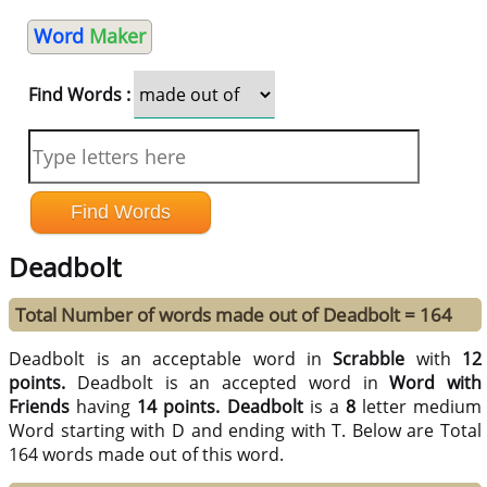
Word
Maker
Find Words :
Deadbolt
Total Number of words made out of Deadbolt = 164
Deadbolt is an acceptable word in
Scrabble
with
12
points.
Deadbolt is an accepted word in
Word with
Friends
having
14 points.
Deadbolt
is a
8
letter medium
Word starting with D and ending with T. Below are Total
164 words made out of this word.