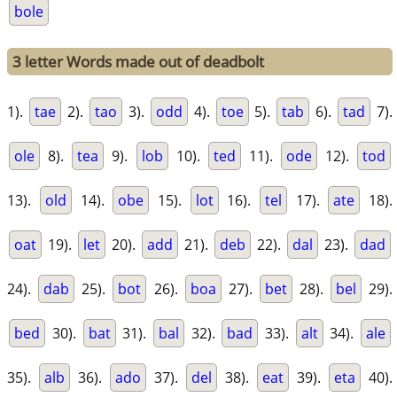
bole
3 letter Words made out of deadbolt
1).
tae
2).
tao
3).
odd
4).
toe
5).
tab
6).
tad
7).
ole
8).
tea
9).
lob
10).
ted
11).
ode
12).
tod
13).
old
14).
obe
15).
lot
16).
tel
17).
ate
18).
oat
19).
let
20).
add
21).
deb
22).
dal
23).
dad
24).
dab
25).
bot
26).
boa
27).
bet
28).
bel
29).
bed
30).
bat
31).
bal
32).
bad
33).
alt
34).
ale
35).
alb
36).
ado
37).
del
38).
eat
39).
eta
40).