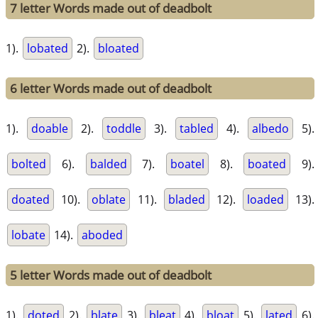
7 letter Words made out of deadbolt
1).
lobated
2).
bloated
6 letter Words made out of deadbolt
1).
doable
2).
toddle
3).
tabled
4).
albedo
5).
bolted
6).
balded
7).
boatel
8).
boated
9).
doated
10).
oblate
11).
bladed
12).
loaded
13).
lobate
14).
aboded
5 letter Words made out of deadbolt
1).
doted
2).
blate
3).
bleat
4).
bloat
5).
lated
6).