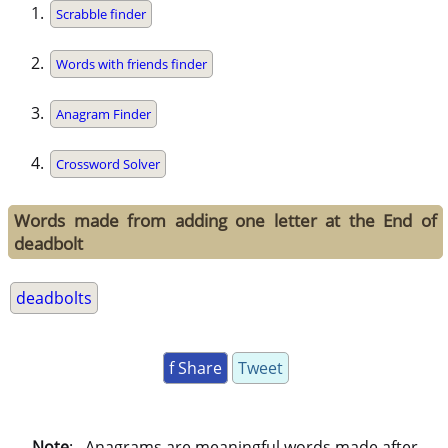
Scrabble finder
Words with friends finder
Anagram Finder
Crossword Solver
Words made from adding one letter at the End of
deadbolt
deadbolts
f Share
Tweet
Note
: . Anagrams are meaningful words made after