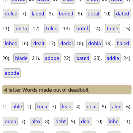
doled
7).
laded
8).
boded
9).
dotal
10).
dated
11).
delta
12).
toled
13).
botel
14).
table
15).
lobed
16).
dealt
17).
dedal
18).
dobla
19).
baled
20).
blade
21).
adobe
22).
bated
23).
addle
24).
abode
4 letter Words made out of deadbolt
1).
able
2).
toea
3).
lead
4).
doat
5).
aloe
6).
odea
7).
alto
8).
debt
9).
deal
10).
lobe
11).