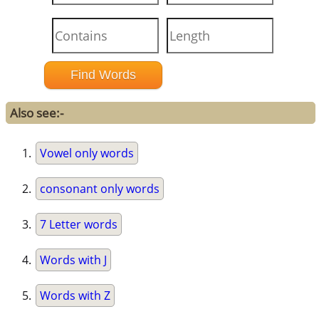
Also see:-
Vowel only words
consonant only words
7 Letter words
Words with J
Words with Z