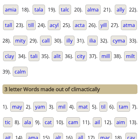
amia
18).
tala
19).
talc
20).
alma
21).
ally
22).
tall
23).
till
24).
acyl
25).
acta
26).
yill
27).
atma
28).
mity
29).
call
30).
illy
31).
ilia
32).
cyma
33).
clay
34).
tali
35).
alit
36).
city
37).
mill
38).
milt
39).
calm
3 letter Words made out of climactically
1).
may
2).
yam
3).
mil
4).
mat
5).
til
6).
tam
7).
tic
8).
ala
9).
cat
10).
cam
11).
ail
12).
aim
13).
ait
14).
ama
15).
alt
16).
all
17).
mac
18).
cay