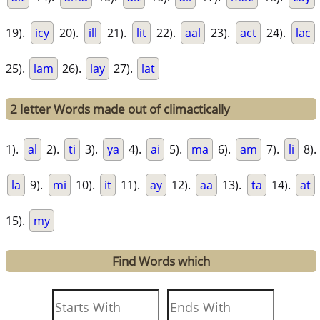
19).
icy
20).
ill
21).
lit
22).
aal
23).
act
24).
lac
25).
lam
26).
lay
27).
lat
2 letter Words made out of climactically
1).
al
2).
ti
3).
ya
4).
ai
5).
ma
6).
am
7).
li
8).
la
9).
mi
10).
it
11).
ay
12).
aa
13).
ta
14).
at
15).
my
Find Words which