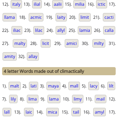
12).
italy
13).
ilial
14).
aalii
15).
milia
16).
ictic
17).
llama
18).
acmic
19).
laity
20).
limit
21).
cacti
22).
iliac
23).
lilac
24).
allyl
25).
lamia
26).
calla
27).
malty
28).
licit
29).
amici
30).
milty
31).
amity
32).
allay
4 letter Words made out of climactically
1).
malt
2).
lati
3).
maya
4).
mall
5).
lacy
6).
lilt
7).
lily
8).
lima
9).
lama
10).
limy
11).
mail
12).
lall
13).
laic
14).
mica
15).
tail
16).
amyl
17).