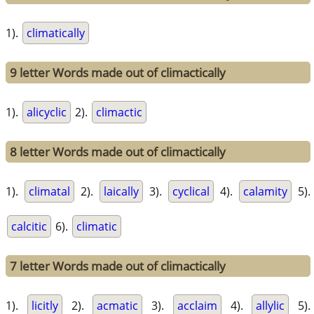
1).
climatically
9 letter Words made out of climactically
1).
alicyclic
2).
climactic
8 letter Words made out of climactically
1).
climatal
2).
laically
3).
cyclical
4).
calamity
5).
calcitic
6).
climatic
7 letter Words made out of climactically
1).
licitly
2).
acmatic
3).
acclaim
4).
allylic
5).