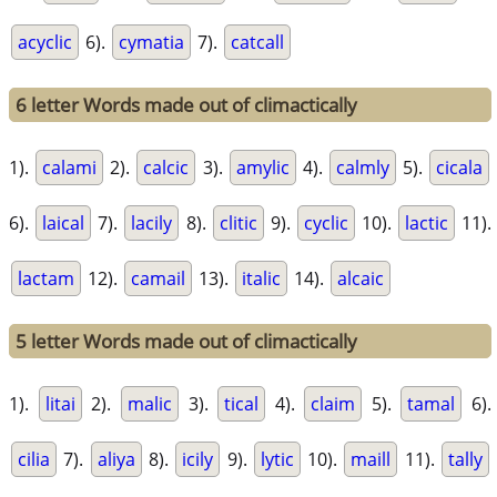
acyclic
6).
cymatia
7).
catcall
6 letter Words made out of climactically
1).
calami
2).
calcic
3).
amylic
4).
calmly
5).
cicala
6).
laical
7).
lacily
8).
clitic
9).
cyclic
10).
lactic
11).
lactam
12).
camail
13).
italic
14).
alcaic
5 letter Words made out of climactically
1).
litai
2).
malic
3).
tical
4).
claim
5).
tamal
6).
cilia
7).
aliya
8).
icily
9).
lytic
10).
maill
11).
tally