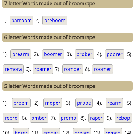
7 letter Words made out of broomrape
1).
barroom
2).
preboom
6 letter Words made out of broomrape
1).
prearm
2).
boomer
3).
prober
4).
poorer
5).
remora
6).
roamer
7).
romper
8).
roomer
5 letter Words made out of broomrape
1).
proem
2).
moper
3).
probe
4).
rearm
5).
repro
6).
omber
7).
promo
8).
raper
9).
rebop
10).
borer
11).
embar
12).
bream
13).
remap
14).