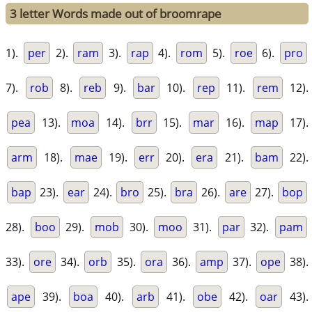
3 letter Words made out of broomrape
1).
per
2).
ram
3).
rap
4).
rom
5).
roe
6).
pro
7).
rob
8).
reb
9).
bar
10).
rep
11).
rem
12).
pea
13).
moa
14).
brr
15).
mar
16).
map
17).
arm
18).
mae
19).
err
20).
era
21).
bam
22).
bap
23).
ear
24).
bro
25).
bra
26).
are
27).
bop
28).
boo
29).
mob
30).
moo
31).
par
32).
pam
33).
ore
34).
orb
35).
ora
36).
amp
37).
ope
38).
ape
39).
boa
40).
arb
41).
obe
42).
oar
43).