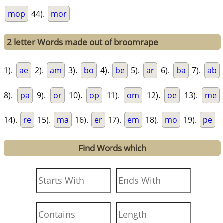
mop
44).
mor
2 letter Words made out of broomrape
1).
ae
2).
am
3).
bo
4).
be
5).
ar
6).
ba
7).
ab
8).
pa
9).
or
10).
op
11).
om
12).
oe
13).
me
14).
re
15).
ma
16).
er
17).
em
18).
mo
19).
pe
Find Words which