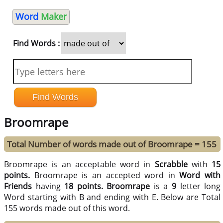
Word
Maker
Find Words :
Broomrape
Total Number of words made out of Broomrape = 155
Broomrape is an acceptable word in
Scrabble
with
15
points.
Broomrape is an accepted word in
Word with
Friends
having
18 points.
Broomrape
is a
9
letter long
Word starting with B and ending with E. Below are Total
155 words made out of this word.