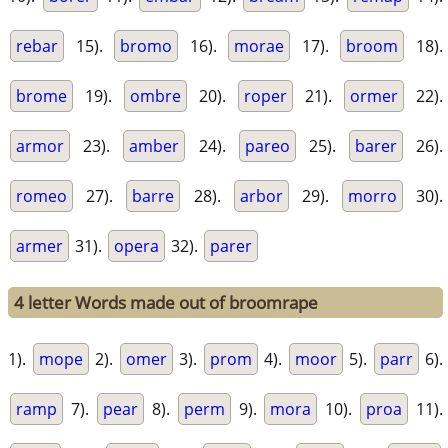
rebar
15).
bromo
16).
morae
17).
broom
18).
brome
19).
ombre
20).
roper
21).
ormer
22).
armor
23).
amber
24).
pareo
25).
barer
26).
romeo
27).
barre
28).
arbor
29).
morro
30).
armer
31).
opera
32).
parer
4 letter Words made out of broomrape
1).
mope
2).
omer
3).
prom
4).
moor
5).
parr
6).
ramp
7).
pear
8).
perm
9).
mora
10).
proa
11).