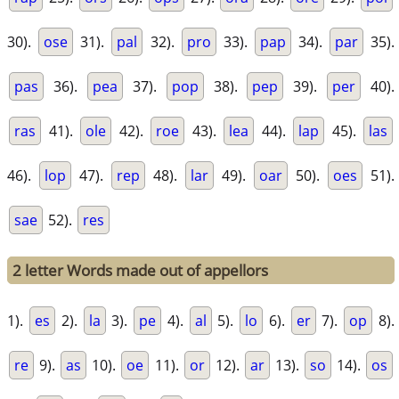
30).
ose
31).
pal
32).
pro
33).
pap
34).
par
35).
pas
36).
pea
37).
pop
38).
pep
39).
per
40).
ras
41).
ole
42).
roe
43).
lea
44).
lap
45).
las
46).
lop
47).
rep
48).
lar
49).
oar
50).
oes
51).
sae
52).
res
2 letter Words made out of appellors
1).
es
2).
la
3).
pe
4).
al
5).
lo
6).
er
7).
op
8).
re
9).
as
10).
oe
11).
or
12).
ar
13).
so
14).
os