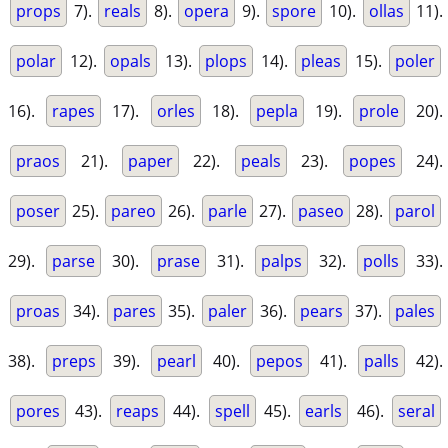
props
7).
reals
8).
opera
9).
spore
10).
ollas
11).
polar
12).
opals
13).
plops
14).
pleas
15).
poler
16).
rapes
17).
orles
18).
pepla
19).
prole
20).
praos
21).
paper
22).
peals
23).
popes
24).
poser
25).
pareo
26).
parle
27).
paseo
28).
parol
29).
parse
30).
prase
31).
palps
32).
polls
33).
proas
34).
pares
35).
paler
36).
pears
37).
pales
38).
preps
39).
pearl
40).
pepos
41).
palls
42).
pores
43).
reaps
44).
spell
45).
earls
46).
seral