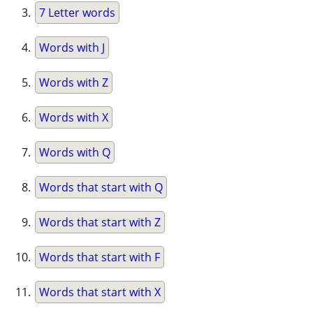
7 Letter words
Words with J
Words with Z
Words with X
Words with Q
Words that start with Q
Words that start with Z
Words that start with F
Words that start with X