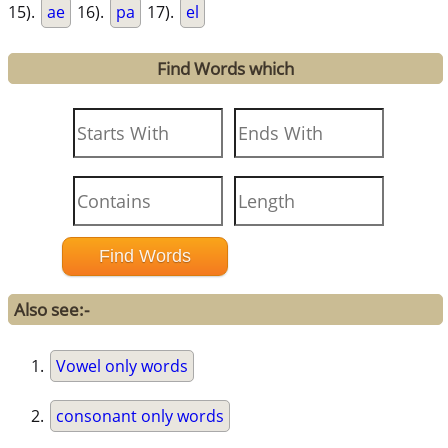
15).
ae
16).
pa
17).
el
Find Words which
Also see:-
Vowel only words
consonant only words