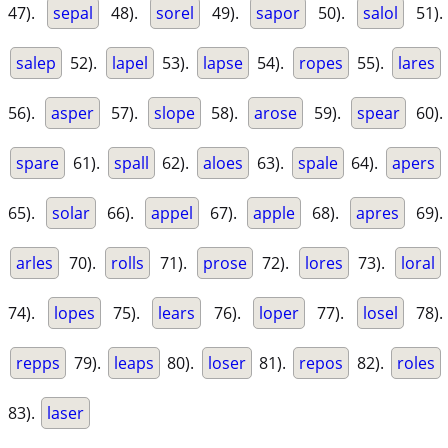
47).
sepal
48).
sorel
49).
sapor
50).
salol
51).
salep
52).
lapel
53).
lapse
54).
ropes
55).
lares
56).
asper
57).
slope
58).
arose
59).
spear
60).
spare
61).
spall
62).
aloes
63).
spale
64).
apers
65).
solar
66).
appel
67).
apple
68).
apres
69).
arles
70).
rolls
71).
prose
72).
lores
73).
loral
74).
lopes
75).
lears
76).
loper
77).
losel
78).
repps
79).
leaps
80).
loser
81).
repos
82).
roles
83).
laser