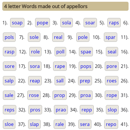
4 letter Words made out of appellors
1).
soap
2).
pope
3).
sola
4).
soar
5).
raps
6).
pols
7).
sole
8).
real
9).
pole
10).
spar
11).
rasp
12).
role
13).
poll
14).
spae
15).
seal
16).
sore
17).
sora
18).
rape
19).
pops
20).
pore
21).
salp
22).
reap
23).
sall
24).
prep
25).
roes
26).
sale
27).
rose
28).
prop
29).
proa
30).
rope
31).
reps
32).
pros
33).
prao
34).
repp
35).
slop
36).
sloe
37).
slap
38).
rale
39).
sera
40).
repo
41).