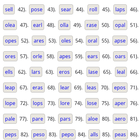
sell
42).
pose
43).
sear
44).
roll
45).
laps
46).
olea
47).
earl
48).
olla
49).
rase
50).
opal
51).
opes
52).
ares
53).
oles
54).
oral
55).
apse
56).
ores
57).
orle
58).
apes
59).
ears
60).
oars
61).
ells
62).
lars
63).
eros
64).
lase
65).
leal
66).
leap
67).
eras
68).
lear
69).
leas
70).
epos
71).
lope
72).
lops
73).
lore
74).
lose
75).
aper
76).
pale
77).
pare
78).
pars
79).
aloe
80).
aero
81).
peps
82).
peso
83).
pepo
84).
alls
85).
peas
86).