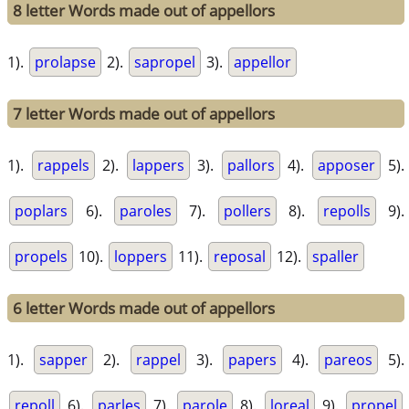
8 letter Words made out of appellors
1).
prolapse
2).
sapropel
3).
appellor
7 letter Words made out of appellors
1).
rappels
2).
lappers
3).
pallors
4).
apposer
5).
poplars
6).
paroles
7).
pollers
8).
repolls
9).
propels
10).
loppers
11).
reposal
12).
spaller
6 letter Words made out of appellors
1).
sapper
2).
rappel
3).
papers
4).
pareos
5).
repoll
6).
parles
7).
parole
8).
loreal
9).
propel