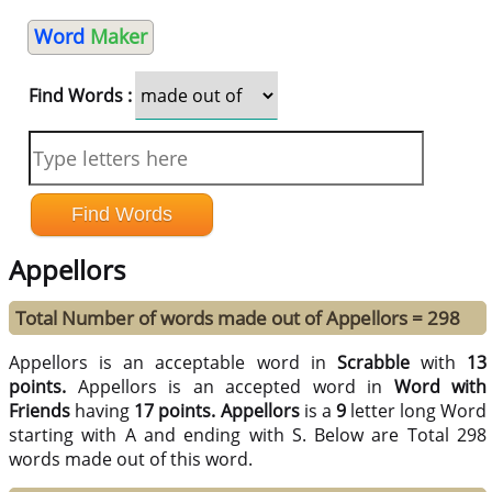
Word
Maker
Find Words :
Appellors
Total Number of words made out of Appellors = 298
Appellors is an acceptable word in
Scrabble
with
13
points.
Appellors is an accepted word in
Word with
Friends
having
17 points.
Appellors
is a
9
letter long Word
starting with A and ending with S. Below are Total 298
words made out of this word.