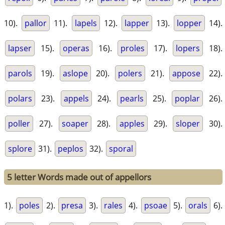
10).
pallor
11).
lapels
12).
lapper
13).
lopper
14).
lapser
15).
operas
16).
proles
17).
lopers
18).
parols
19).
aslope
20).
polers
21).
appose
22).
polars
23).
appels
24).
pearls
25).
poplar
26).
poller
27).
soaper
28).
apples
29).
sloper
30).
splore
31).
peplos
32).
sporal
5 letter Words made out of appellors
1).
poles
2).
presa
3).
rales
4).
psoae
5).
orals
6).