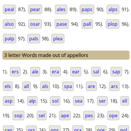
peal
87).
pear
88).
ales
89).
paps
90).
alps
91).
also
92).
osar
93).
pase
94).
pall
95).
plop
96).
palp
97).
pals
98).
plea
3 letter Words made out of appellors
1).
ers
2).
ale
3).
era
4).
ear
5).
sal
6).
sap
7).
els
8).
all
9).
als
10).
spa
11).
are
12).
ars
13).
asp
14).
alp
15).
sol
16).
sea
17).
ser
18).
ell
19).
sop
20).
sel
21).
ape
22).
pes
23).
ope
24).
rap
25).
ors
26).
ops
27).
ora
28).
ore
29).
pol