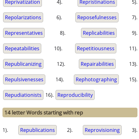
Reprivatization
4).
Repristinations
5).
Repolarizations
6).
Reposefulnesses
7).
Representatives
8).
Replicabilities
9).
Repeatabilities
10).
Repetitiousness
11).
Republicanizing
12).
Repairabilities
13).
Repulsivenesses
14).
Rephotographing
15).
Repudiationists
16).
Reproducibility
14 letter Words starting with rep
1).
Republications
2).
Reprovisioning
3).