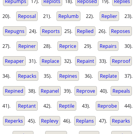
Repumps
17).
Replots
18).
Reposed
19).
Replies
20).
Reposal
21).
Replumb
22).
Replier
23).
Repugns
24).
Reports
25).
Replied
26).
Reposes
27).
Repiner
28).
Reprice
29).
Repairs
30).
Repaper
31).
Replace
32).
Repaint
33).
Reproof
34).
Repacks
35).
Repines
36).
Replate
37).
Repined
38).
Repanel
39).
Reprove
40).
Repeals
41).
Reptant
42).
Reptile
43).
Reprobe
44).
Reperks
45).
Replevy
46).
Replans
47).
Reparks