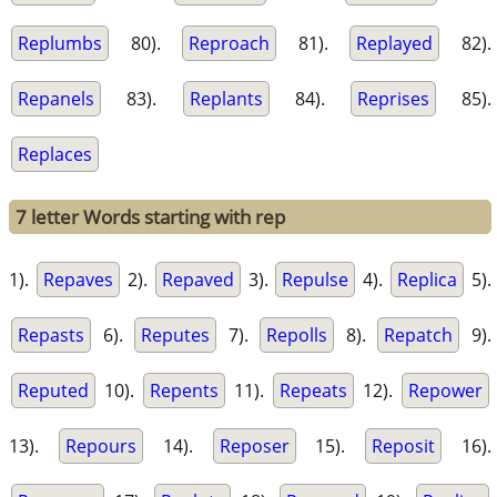
Replumbs
80).
Reproach
81).
Replayed
82).
Repanels
83).
Replants
84).
Reprises
85).
Replaces
7 letter Words starting with rep
1).
Repaves
2).
Repaved
3).
Repulse
4).
Replica
5).
Repasts
6).
Reputes
7).
Repolls
8).
Repatch
9).
Reputed
10).
Repents
11).
Repeats
12).
Repower
13).
Repours
14).
Reposer
15).
Reposit
16).