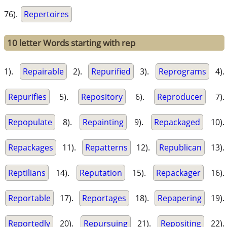
76).
Repertoires
10 letter Words starting with rep
1).
Repairable
2).
Repurified
3).
Reprograms
4).
Repurifies
5).
Repository
6).
Reproducer
7).
Repopulate
8).
Repainting
9).
Repackaged
10).
Repackages
11).
Repatterns
12).
Republican
13).
Reptilians
14).
Reputation
15).
Repackager
16).
Reportable
17).
Reportages
18).
Repapering
19).
Reportedly
20).
Repursuing
21).
Repositing
22).