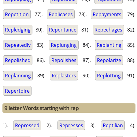
Repetition
77).
Replicases
78).
Repayments
79).
Repledging
80).
Repentance
81).
Repechages
82).
Repeatedly
83).
Replunging
84).
Replanting
85).
Repolished
86).
Repolishes
87).
Repolarize
88).
Replanning
89).
Replasters
90).
Replotting
91).
Repertoire
9 letter Words starting with rep
1).
Repressed
2).
Represses
3).
Reptilian
4).