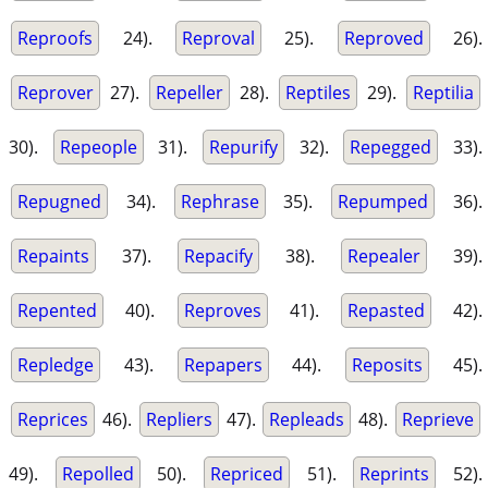
Reproofs
24).
Reproval
25).
Reproved
26).
Reprover
27).
Repeller
28).
Reptiles
29).
Reptilia
30).
Repeople
31).
Repurify
32).
Repegged
33).
Repugned
34).
Rephrase
35).
Repumped
36).
Repaints
37).
Repacify
38).
Repealer
39).
Repented
40).
Reproves
41).
Repasted
42).
Repledge
43).
Repapers
44).
Reposits
45).
Reprices
46).
Repliers
47).
Repleads
48).
Reprieve
49).
Repolled
50).
Repriced
51).
Reprints
52).