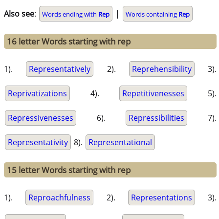
Also see
:
|
Words ending with
Rep
Words containing
Rep
16 letter Words starting with rep
1).
Representatively
2).
Reprehensibility
3).
Reprivatizations
4).
Repetitivenesses
5).
Repressivenesses
6).
Repressibilities
7).
Representativity
8).
Representational
15 letter Words starting with rep
1).
Reproachfulness
2).
Representations
3).