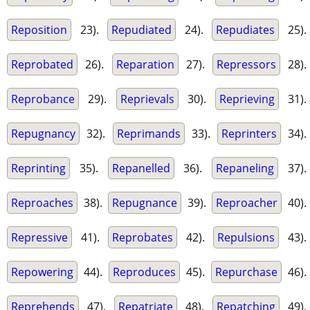
Reposition
23).
Repudiated
24).
Repudiates
25).
Reprobated
26).
Reparation
27).
Repressors
28).
Reprobance
29).
Reprievals
30).
Reprieving
31).
Repugnancy
32).
Reprimands
33).
Reprinters
34).
Reprinting
35).
Repanelled
36).
Repaneling
37).
Reproaches
38).
Repugnance
39).
Reproacher
40).
Repressive
41).
Reprobates
42).
Repulsions
43).
Repowering
44).
Reproduces
45).
Repurchase
46).
Reprehends
47).
Repatriate
48).
Repatching
49).