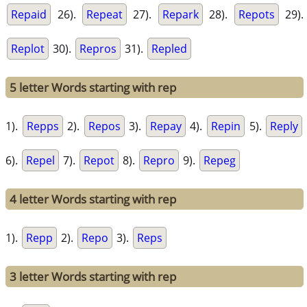
Repaid
26).
Repeat
27).
Repark
28).
Repots
29).
Replot
30).
Repros
31).
Repled
5 letter Words starting with rep
1).
Repps
2).
Repos
3).
Repay
4).
Repin
5).
Reply
6).
Repel
7).
Repot
8).
Repro
9).
Repeg
4 letter Words starting with rep
1).
Repp
2).
Repo
3).
Reps
3 letter Words starting with rep