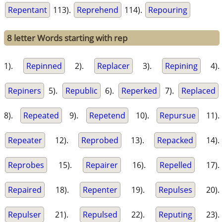
Repentant
113).
Reprehend
114).
Repouring
8 letter Words starting with rep
1).
Repinned
2).
Replacer
3).
Repining
4).
Repiners
5).
Republic
6).
Reperked
7).
Replaced
8).
Repeated
9).
Repetend
10).
Repursue
11).
Repeater
12).
Reprobed
13).
Repacked
14).
Reprobes
15).
Repairer
16).
Repelled
17).
Repaired
18).
Repenter
19).
Repulses
20).
Repulser
21).
Repulsed
22).
Reputing
23).