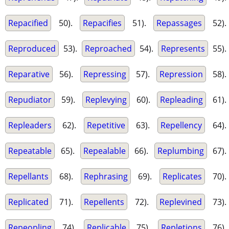
Repacified
50).
Repacifies
51).
Repassages
52).
Reproduced
53).
Reproached
54).
Represents
55).
Reparative
56).
Repressing
57).
Repression
58).
Repudiator
59).
Replevying
60).
Repleading
61).
Repleaders
62).
Repetitive
63).
Repellency
64).
Repeatable
65).
Repealable
66).
Replumbing
67).
Repellants
68).
Rephrasing
69).
Replicates
70).
Replicated
71).
Repellents
72).
Replevined
73).
Repeopling
74).
Replicable
75).
Repletions
76).