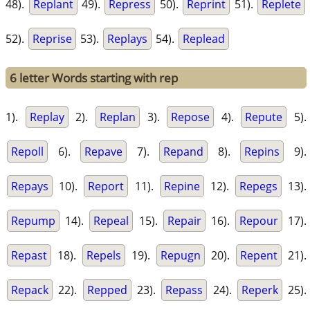
48).
Replant
49).
Repress
50).
Reprint
51).
Replete
52).
Reprise
53).
Replays
54).
Replead
6 letter Words starting with rep
1).
Replay
2).
Replan
3).
Repose
4).
Repute
5).
Repoll
6).
Repave
7).
Repand
8).
Repins
9).
Repays
10).
Report
11).
Repine
12).
Repegs
13).
Repump
14).
Repeal
15).
Repair
16).
Repour
17).
Repast
18).
Repels
19).
Repugn
20).
Repent
21).
Repack
22).
Repped
23).
Repass
24).
Reperk
25).