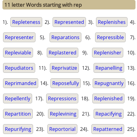
11 letter Words starting with rep
1).
Repleteness
2).
Represented
3).
Replenishes
4).
Representer
5).
Reparations
6).
Repressible
7).
Repleviable
8).
Replastered
9).
Replenisher
10).
Repudiators
11).
Reprivatize
12).
Repanelling
13).
Reprimanded
14).
Reposefully
15).
Repugnantly
16).
Repellently
17).
Repressions
18).
Replenished
19).
Repartition
20).
Replevining
21).
Repacifying
22).
Repurifying
23).
Reportorial
24).
Repatterned
25).