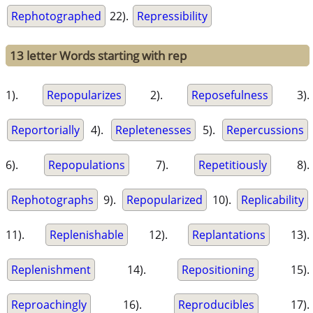
Rephotographed
22).
Repressibility
13 letter Words starting with rep
1).
Repopularizes
2).
Reposefulness
3).
Reportorially
4).
Repletenesses
5).
Repercussions
6).
Repopulations
7).
Repetitiously
8).
Rephotographs
9).
Repopularized
10).
Replicability
11).
Replenishable
12).
Replantations
13).
Replenishment
14).
Repositioning
15).
Reproachingly
16).
Reproducibles
17).