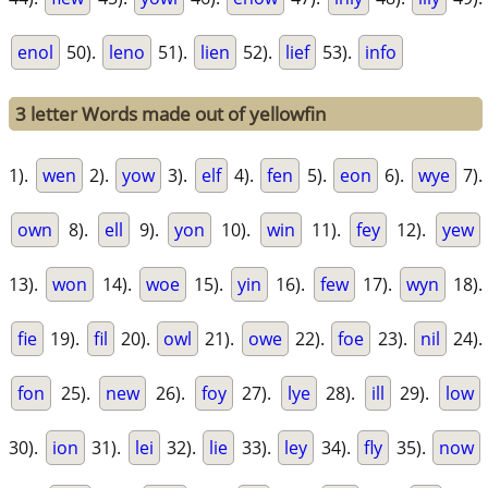
enol
50).
leno
51).
lien
52).
lief
53).
info
3 letter Words made out of yellowfin
1).
wen
2).
yow
3).
elf
4).
fen
5).
eon
6).
wye
7).
own
8).
ell
9).
yon
10).
win
11).
fey
12).
yew
13).
won
14).
woe
15).
yin
16).
few
17).
wyn
18).
fie
19).
fil
20).
owl
21).
owe
22).
foe
23).
nil
24).
fon
25).
new
26).
foy
27).
lye
28).
ill
29).
low
30).
ion
31).
lei
32).
lie
33).
ley
34).
fly
35).
now