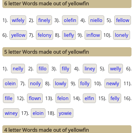
6 letter Words made out of yellowfin
1).
wifely
2).
finely
3).
olefin
4).
niello
5).
fellow
6).
yellow
7).
felony
8).
liefly
9).
inflow
10).
lonely
5 letter Words made out of yellowfin
1).
nelly
2).
fillo
3).
filly
4).
liney
5).
welly
6).
olein
7).
noily
8).
lowly
9).
folly
10).
newly
11).
fille
12).
flown
13).
felon
14).
elfin
15).
felly
16).
winey
17).
eloin
18).
yowie
4 letter Words made out of yellowfin