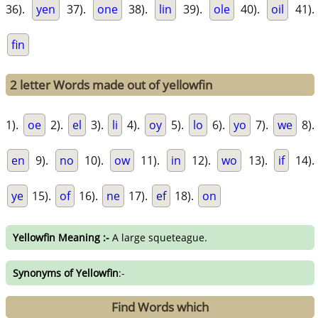
36).
yen
37).
one
38).
lin
39).
ole
40).
oil
41).
fin
2 letter Words made out of yellowfin
1).
oe
2).
el
3).
li
4).
oy
5).
lo
6).
yo
7).
we
8).
en
9).
no
10).
ow
11).
in
12).
wo
13).
if
14).
ye
15).
of
16).
ne
17).
ef
18).
on
Yellowfin Meaning :-
A large squeteague.
Synonyms of Yellowfin
:-
Find Words which