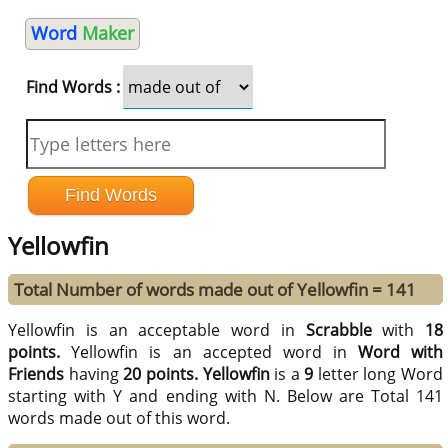
Word
Maker
Find Words :
Yellowfin
Total Number of words made out of Yellowfin = 141
Yellowfin is an acceptable word in
Scrabble
with
18
points.
Yellowfin is an accepted word in
Word with
Friends
having
20 points.
Yellowfin
is a
9
letter long Word
starting with Y and ending with N. Below are Total 141
words made out of this word.