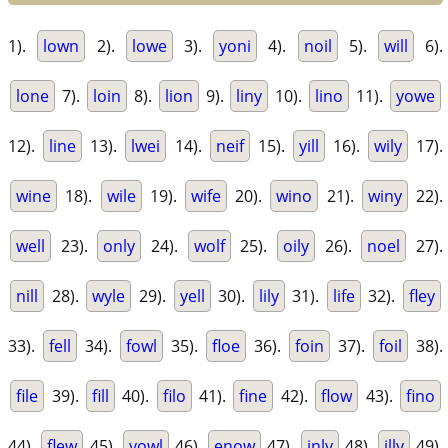
1).
lown
2).
lowe
3).
yoni
4).
noil
5).
will
6).
lone
7).
loin
8).
lion
9).
liny
10).
lino
11).
yowe
12).
line
13).
lwei
14).
neif
15).
yill
16).
wily
17).
wine
18).
wile
19).
wife
20).
wino
21).
winy
22).
well
23).
only
24).
wolf
25).
oily
26).
noel
27).
nill
28).
wyle
29).
yell
30).
lily
31).
life
32).
fley
33).
fell
34).
fowl
35).
floe
36).
foin
37).
foil
38).
file
39).
fill
40).
filo
41).
fine
42).
flow
43).
fino
44).
flew
45).
yowl
46).
enow
47).
inly
48).
illy
49).