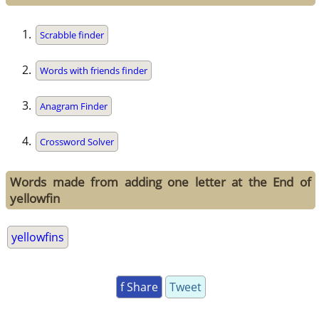
Scrabble finder
Words with friends finder
Anagram Finder
Crossword Solver
Words made from adding one letter at the End of
yellowfin
yellowfins
f Share
Tweet