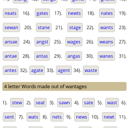
neats
16).
gates
17).
newts
18).
nates
19).
sewan
20).
stane
21).
stage
22).
wants
23).
ansae
24).
angst
25).
wages
26).
weans
27).
antae
28).
antas
29).
angas
30).
wanes
31).
antes
32).
agate
33).
agent
34).
waste
4 letter Words made out of wantages
1).
stew
2).
seat
3).
sawn
4).
sate
5).
wast
6).
sent
7).
wats
8).
nets
9).
news
10).
newt
11).