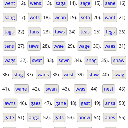
went
12).
wens
13).
saga
14).
sage
15).
sane
16).
sang
17).
wets
18).
wean
19).
seta
20).
want
21).
tags
22).
tans
23).
taws
24).
teas
25).
tegs
26).
tens
27).
tews
28).
twae
29).
wage
30).
waes
31).
wags
32).
swat
33).
sewn
34).
snag
35).
snaw
36).
stag
37).
wans
38).
west
39).
staw
40).
swag
41).
wane
42).
swan
43).
twas
44).
nest
45).
awns
46).
gaes
47).
gane
48).
gast
49).
ansa
50).
gate
51).
anga
52).
gats
53).
anew
54).
anes
55).