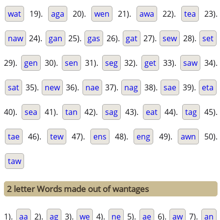
wat
19).
aga
20).
wen
21).
awa
22).
tea
23).
naw
24).
gan
25).
gas
26).
gat
27).
sew
28).
set
29).
gen
30).
sen
31).
seg
32).
get
33).
saw
34).
sat
35).
new
36).
nae
37).
nag
38).
sae
39).
eta
40).
sea
41).
tan
42).
sag
43).
eat
44).
tag
45).
tae
46).
tew
47).
ens
48).
eng
49).
awn
50).
taw
2 letter Words made out of wantages
1).
aa
2).
ag
3).
we
4).
ne
5).
ae
6).
aw
7).
an