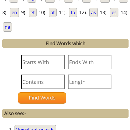
8).
en
9).
et
10).
at
11).
ta
12).
as
13).
es
14).
na
Find Words which
Also see:-
Vowel only words