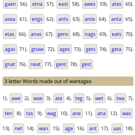
gaen
56).
etna
57).
east
58).
awes
59).
ates
60).
asea
61).
engs
62).
ants
63).
ante
64).
anta
65).
etas
66).
anas
67).
gens
68).
nags
69).
eats
70).
agas
71).
gnaw
72).
ages
73).
gets
74).
geta
75).
gnat
76).
neat
77).
gent
78).
gest
3 letter Words made out of wantages
1).
awe
2).
wae
3).
ate
4).
teg
5).
wet
6).
twa
7).
ten
8).
tas
9).
wag
10).
ane
11).
ana
12).
was
13).
net
14).
wan
15).
age
16).
ant
17).
aas
18).