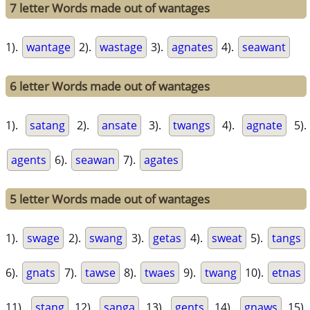
7 letter Words made out of wantages
1).
wantage
2).
wastage
3).
agnates
4).
seawant
6 letter Words made out of wantages
1).
satang
2).
ansate
3).
twangs
4).
agnate
5).
agents
6).
seawan
7).
agates
5 letter Words made out of wantages
1).
swage
2).
swang
3).
getas
4).
sweat
5).
tangs
6).
gnats
7).
tawse
8).
twaes
9).
twang
10).
etnas
11).
stang
12).
sanga
13).
gents
14).
gnaws
15).