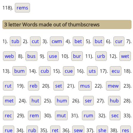
118).
rems
3 letter Words made out of thumbscrews
1).
tub
2).
cut
3).
cwm
4).
bet
5).
but
6).
cur
7).
web
8).
bus
9).
use
10).
bur
11).
urb
12).
wet
13).
bum
14).
cub
15).
cue
16).
uts
17).
ecu
18).
rut
19).
reb
20).
set
21).
mus
22).
mew
23).
met
24).
hut
25).
hum
26).
ser
27).
hub
28).
rec
29).
rem
30).
mut
31).
rum
32).
sec
33).
rue
34).
rub
35).
ret
36).
sew
37).
she
38).
res