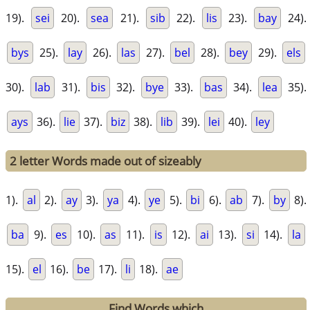
19).
sei
20).
sea
21).
sib
22).
lis
23).
bay
24).
bys
25).
lay
26).
las
27).
bel
28).
bey
29).
els
30).
lab
31).
bis
32).
bye
33).
bas
34).
lea
35).
ays
36).
lie
37).
biz
38).
lib
39).
lei
40).
ley
2 letter Words made out of sizeably
1).
al
2).
ay
3).
ya
4).
ye
5).
bi
6).
ab
7).
by
8).
ba
9).
es
10).
as
11).
is
12).
ai
13).
si
14).
la
15).
el
16).
be
17).
li
18).
ae
Find Words which