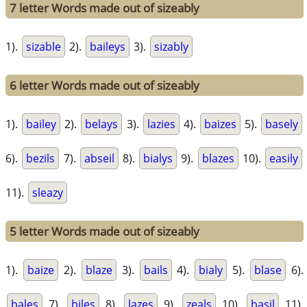
7 letter Words made out of sizeably
1).
sizable
2).
baileys
3).
sizably
6 letter Words made out of sizeably
1).
bailey
2).
belays
3).
lazies
4).
baizes
5).
basely
6).
bezils
7).
abseil
8).
bialys
9).
blazes
10).
easily
11).
sleazy
5 letter Words made out of sizeably
1).
baize
2).
blaze
3).
bails
4).
bialy
5).
blase
6).
bales
7).
biles
8).
lazes
9).
zeals
10).
basil
11).