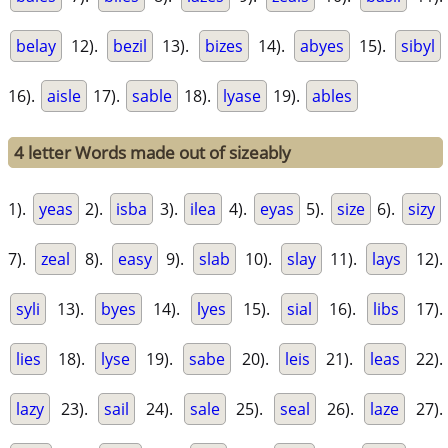
belay
12).
bezil
13).
bizes
14).
abyes
15).
sibyl
16).
aisle
17).
sable
18).
lyase
19).
ables
4 letter Words made out of sizeably
1).
yeas
2).
isba
3).
ilea
4).
eyas
5).
size
6).
sizy
7).
zeal
8).
easy
9).
slab
10).
slay
11).
lays
12).
syli
13).
byes
14).
lyes
15).
sial
16).
libs
17).
lies
18).
lyse
19).
sabe
20).
leis
21).
leas
22).
lazy
23).
sail
24).
sale
25).
seal
26).
laze
27).