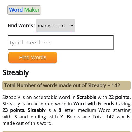
Word
Maker
Find Words :
Sizeably
Total Number of words made out of Sizeably = 142
Sizeably is an acceptable word in
Scrabble
with
22 points.
Sizeably is an accepted word in
Word with Friends
having
23 points.
Sizeably
is a
8
letter medium Word starting
with S and ending with Y. Below are Total 142 words
made out of this word.