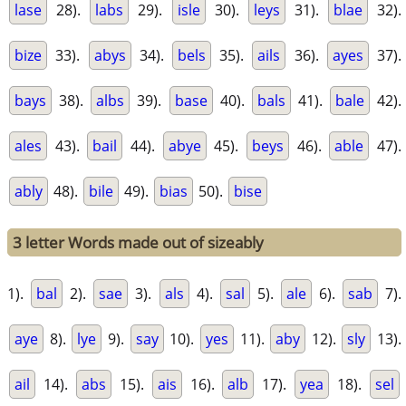
lase
28).
labs
29).
isle
30).
leys
31).
blae
32).
bize
33).
abys
34).
bels
35).
ails
36).
ayes
37).
bays
38).
albs
39).
base
40).
bals
41).
bale
42).
ales
43).
bail
44).
abye
45).
beys
46).
able
47).
ably
48).
bile
49).
bias
50).
bise
3 letter Words made out of sizeably
1).
bal
2).
sae
3).
als
4).
sal
5).
ale
6).
sab
7).
aye
8).
lye
9).
say
10).
yes
11).
aby
12).
sly
13).
ail
14).
abs
15).
ais
16).
alb
17).
yea
18).
sel