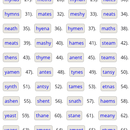
hymns
31).
mates
32).
meshy
33).
neats
34).
neath
35).
hyena
36).
hymen
37).
maths
38).
meats
39).
mashy
40).
hames
41).
steam
42).
thens
43).
thyme
44).
anent
45).
teams
46).
yamen
47).
antes
48).
tynes
49).
tansy
50).
synth
51).
antsy
52).
tames
53).
etnas
54).
ashen
55).
shent
56).
snath
57).
haems
58).
yeast
59).
thane
60).
stane
61).
meany
62).