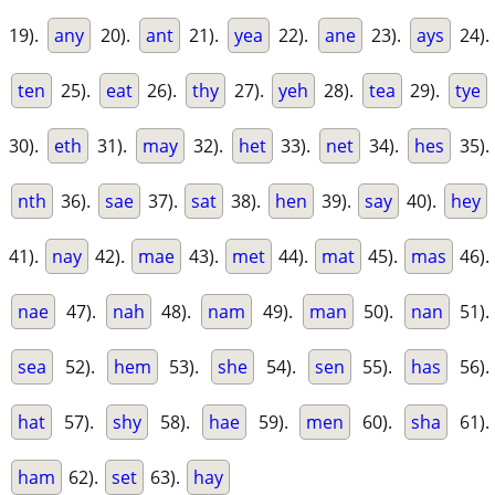
19).
any
20).
ant
21).
yea
22).
ane
23).
ays
24).
ten
25).
eat
26).
thy
27).
yeh
28).
tea
29).
tye
30).
eth
31).
may
32).
het
33).
net
34).
hes
35).
nth
36).
sae
37).
sat
38).
hen
39).
say
40).
hey
41).
nay
42).
mae
43).
met
44).
mat
45).
mas
46).
nae
47).
nah
48).
nam
49).
man
50).
nan
51).
sea
52).
hem
53).
she
54).
sen
55).
has
56).
hat
57).
shy
58).
hae
59).
men
60).
sha
61).
ham
62).
set
63).
hay