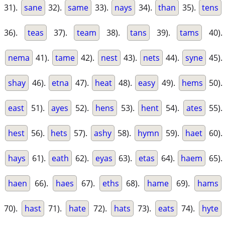
31).
sane
32).
same
33).
nays
34).
than
35).
tens
36).
teas
37).
team
38).
tans
39).
tams
40).
nema
41).
tame
42).
nest
43).
nets
44).
syne
45).
shay
46).
etna
47).
heat
48).
easy
49).
hems
50).
east
51).
ayes
52).
hens
53).
hent
54).
ates
55).
hest
56).
hets
57).
ashy
58).
hymn
59).
haet
60).
hays
61).
eath
62).
eyas
63).
etas
64).
haem
65).
haen
66).
haes
67).
eths
68).
hame
69).
hams
70).
hast
71).
hate
72).
hats
73).
eats
74).
hyte