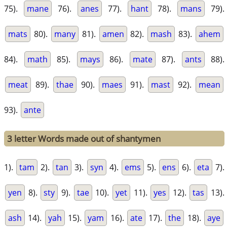
75).
mane
76).
anes
77).
hant
78).
mans
79).
mats
80).
many
81).
amen
82).
mash
83).
ahem
84).
math
85).
mays
86).
mate
87).
ants
88).
meat
89).
thae
90).
maes
91).
mast
92).
mean
93).
ante
3 letter Words made out of shantymen
1).
tam
2).
tan
3).
syn
4).
ems
5).
ens
6).
eta
7).
yen
8).
sty
9).
tae
10).
yet
11).
yes
12).
tas
13).
ash
14).
yah
15).
yam
16).
ate
17).
the
18).
aye