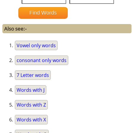
Also see:-
Vowel only words
consonant only words
7 Letter words
Words with J
Words with Z
Words with X