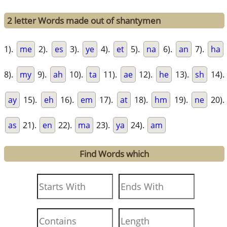
2 letter Words made out of shantymen
1).
me
2).
es
3).
ye
4).
et
5).
na
6).
an
7).
ha
8).
my
9).
ah
10).
ta
11).
ae
12).
he
13).
sh
14).
ay
15).
eh
16).
em
17).
at
18).
hm
19).
ne
20).
as
21).
en
22).
ma
23).
ya
24).
am
Find Words which