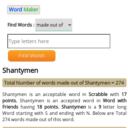
Word
Maker
Find Words :
Shantymen
Total Number of words made out of Shantymen = 274
Shantymen is an acceptable word in
Scrabble
with
17
points.
Shantymen is an accepted word in
Word with
Friends
having
18 points.
Shantymen
is a
9
letter long
Word starting with S and ending with N. Below are Total
274 words made out of this word.