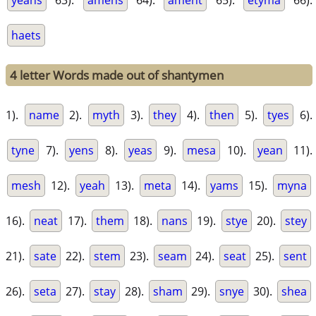
yeans
63).
amens
64).
ament
65).
etyma
66).
haets
4 letter Words made out of shantymen
1).
name
2).
myth
3).
they
4).
then
5).
tyes
6).
tyne
7).
yens
8).
yeas
9).
mesa
10).
yean
11).
mesh
12).
yeah
13).
meta
14).
yams
15).
myna
16).
neat
17).
them
18).
nans
19).
stye
20).
stey
21).
sate
22).
stem
23).
seam
24).
seat
25).
sent
26).
seta
27).
stay
28).
sham
29).
snye
30).
shea