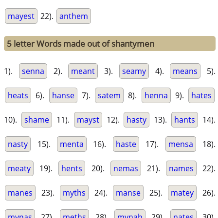
mayest
22).
anthem
5 letter Words made out of shantymen
1).
senna
2).
meant
3).
seamy
4).
means
5).
heats
6).
hanse
7).
satem
8).
henna
9).
hates
10).
shame
11).
mayst
12).
hasty
13).
hants
14).
nasty
15).
menta
16).
haste
17).
mensa
18).
meaty
19).
hents
20).
nemas
21).
names
22).
manes
23).
myths
24).
manse
25).
matey
26).
mynas
27).
meths
28).
mynah
29).
nates
30).