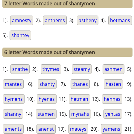
7 letter Words made out of shantymen
1).
amnesty
2).
anthems
3).
astheny
4).
hetmans
5).
shantey
6 letter Words made out of shantymen
1).
snathe
2).
thymes
3).
steamy
4).
ashmen
5).
mantes
6).
shanty
7).
thanes
8).
hasten
9).
hymens
10).
hyenas
11).
hetman
12).
hennas
13).
shanny
14).
stamen
15).
mynahs
16).
yentas
17).
aments
18).
anenst
19).
mateys
20).
yamens
21).