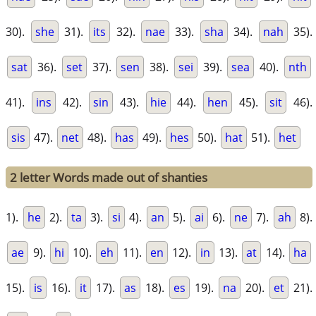
30).
she
31).
its
32).
nae
33).
sha
34).
nah
35).
sat
36).
set
37).
sen
38).
sei
39).
sea
40).
nth
41).
ins
42).
sin
43).
hie
44).
hen
45).
sit
46).
sis
47).
net
48).
has
49).
hes
50).
hat
51).
het
2 letter Words made out of shanties
1).
he
2).
ta
3).
si
4).
an
5).
ai
6).
ne
7).
ah
8).
ae
9).
hi
10).
eh
11).
en
12).
in
13).
at
14).
ha
15).
is
16).
it
17).
as
18).
es
19).
na
20).
et
21).