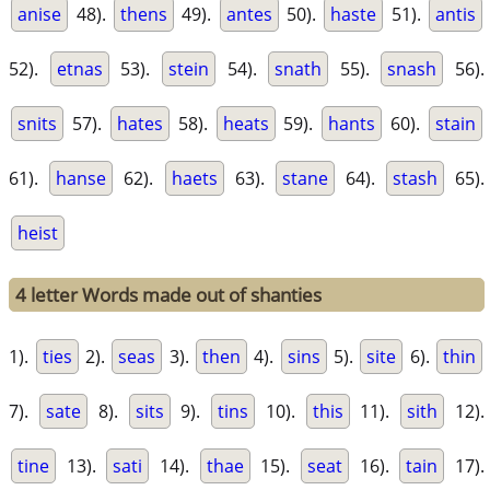
anise
48).
thens
49).
antes
50).
haste
51).
antis
52).
etnas
53).
stein
54).
snath
55).
snash
56).
snits
57).
hates
58).
heats
59).
hants
60).
stain
61).
hanse
62).
haets
63).
stane
64).
stash
65).
heist
4 letter Words made out of shanties
1).
ties
2).
seas
3).
then
4).
sins
5).
site
6).
thin
7).
sate
8).
sits
9).
tins
10).
this
11).
sith
12).
tine
13).
sati
14).
thae
15).
seat
16).
tain
17).