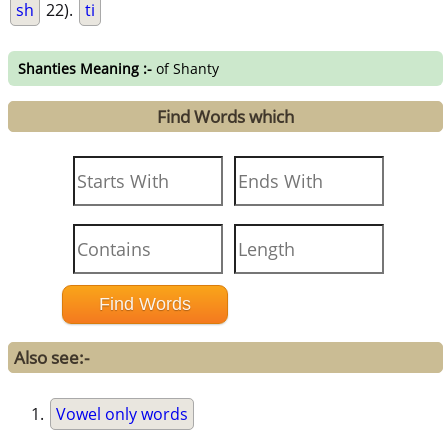
sh
22).
ti
Shanties Meaning :-
of Shanty
Find Words which
Also see:-
Vowel only words