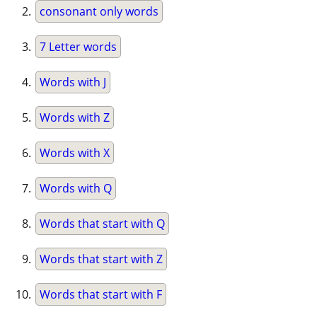
consonant only words
7 Letter words
Words with J
Words with Z
Words with X
Words with Q
Words that start with Q
Words that start with Z
Words that start with F