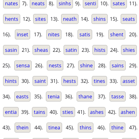
nates
7).
neats
8).
sinhs
9).
senti
10).
sates
11).
hents
12).
sites
13).
neath
14).
shins
15).
seats
16).
inset
17).
nites
18).
satis
19).
shent
20).
sasin
21).
sheas
22).
satin
23).
hists
24).
shies
25).
sensa
26).
nests
27).
shine
28).
sains
29).
hints
30).
saint
31).
hests
32).
tines
33).
asset
34).
easts
35).
tenia
36).
thane
37).
tasse
38).
entia
39).
tains
40).
sties
41).
ashes
42).
ashen
43).
thein
44).
tinea
45).
thins
46).
thine
47).