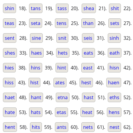
shin
18).
tans
19).
tass
20).
shea
21).
shit
22).
teas
23).
seta
24).
tens
25).
than
26).
sets
27).
sent
28).
sine
29).
snit
30).
seis
31).
sinh
32).
shes
33).
haes
34).
hets
35).
eats
36).
eath
37).
hies
38).
hins
39).
hint
40).
east
41).
hisn
42).
hiss
43).
hist
44).
ates
45).
hest
46).
haen
47).
haet
48).
hant
49).
etna
50).
hast
51).
eths
52).
hate
53).
hats
54).
etas
55).
heat
56).
hens
57).
hent
58).
hits
59).
ants
60).
nets
61).
nest
62).