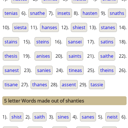
tenias
6).
snathe
7).
insets
8).
hasten
9).
snaths
10).
siesta
11).
hanses
12).
shiest
13).
stanes
14).
stains
15).
steins
16).
sansei
17).
satins
18).
thesis
19).
anises
20).
saints
21).
saithe
22).
sanest
23).
sanies
24).
tineas
25).
theins
26).
tisane
27).
thanes
28).
assent
29).
tassie
5 letter Words made out of shanties
1).
shist
2).
saith
3).
sines
4).
sanes
5).
neist
6).