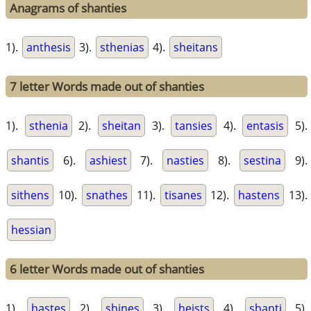
Anagrams of shanties
1).
anthesis
3).
sthenias
4).
sheitans
7 letter Words made out of shanties
1).
sthenia
2).
sheitan
3).
tansies
4).
entasis
5).
shantis
6).
ashiest
7).
nasties
8).
sestina
9).
sithens
10).
snathes
11).
tisanes
12).
hastens
13).
hessian
6 letter Words made out of shanties
1).
hastes
2).
shines
3).
heists
4).
shanti
5).