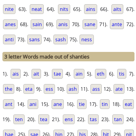
nite
63).
neat
64).
nits
65).
ains
66).
aits
67).
anes
68).
sain
69).
anis
70).
sane
71).
ante
72).
anti
73).
sans
74).
sash
75).
ness
3 letter Words made out of shanties
1).
ais
2).
ait
3).
tae
4).
ain
5).
eth
6).
tis
7).
the
8).
eta
9).
ess
10).
ash
11).
ass
12).
ate
13).
ant
14).
ani
15).
ane
16).
tie
17).
tin
18).
eat
19).
ten
20).
tea
21).
ens
22).
tas
23).
tan
24).
hae
25).
sae
26).
hin
27).
his
28).
hit
29).
nit