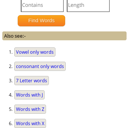
Also see:-
Vowel only words
consonant only words
7 Letter words
Words with J
Words with Z
Words with X