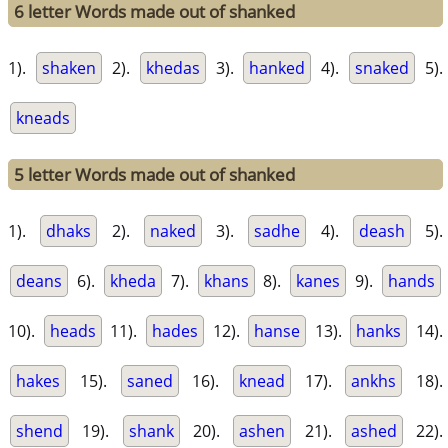
6 letter Words made out of shanked
1).
shaken
2).
khedas
3).
hanked
4).
snaked
5).
kneads
5 letter Words made out of shanked
1).
dhaks
2).
naked
3).
sadhe
4).
deash
5).
deans
6).
kheda
7).
khans
8).
kanes
9).
hands
10).
heads
11).
hades
12).
hanse
13).
hanks
14).
hakes
15).
saned
16).
knead
17).
ankhs
18).
shend
19).
shank
20).
ashen
21).
ashed
22).