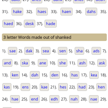
31).
hake
32).
haes
33).
haen
34).
dahs
35).
haed
36).
desk
37).
hade
3 letter Words made out of shanked
1).
sae
2).
dak
3).
sea
4).
sen
5).
sha
6).
ads
7).
and
8).
ska
9).
ane
10).
she
11).
ash
12).
ask
13).
ken
14).
dah
15).
den
16).
has
17).
kea
18).
kas
19).
ens
20).
kae
21).
hes
22).
had
23).
hen
24).
hae
25).
end
26).
edh
27).
nah
28).
nae
29).