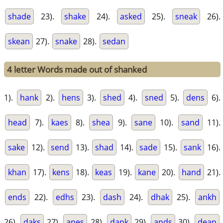
shade
23).
shake
24).
asked
25).
sneak
26).
skean
27).
snake
28).
sedan
4 letter Words made out of shanked
1).
hank
2).
hens
3).
shed
4).
sned
5).
dens
6).
head
7).
kaes
8).
shea
9).
sane
10).
sand
11).
sake
12).
send
13).
shad
14).
sade
15).
sank
16).
khan
17).
kens
18).
keas
19).
kane
20).
hand
21).
ends
22).
edhs
23).
dash
24).
dhak
25).
ankh
26).
daks
27).
anes
28).
dank
29).
ands
30).
dean