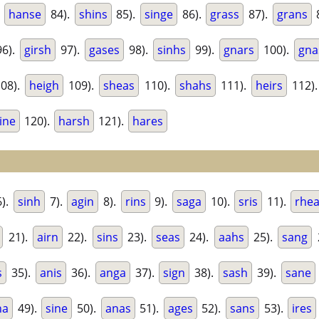
.
hanse
84).
shins
85).
singe
86).
grass
87).
grans
6).
girsh
97).
gases
98).
sinhs
99).
gnars
100).
gna
08).
heigh
109).
sheas
110).
shahs
111).
heirs
112)
ine
120).
harsh
121).
hares
).
sinh
7).
agin
8).
rins
9).
saga
10).
sris
11).
rhe
21).
airn
22).
sins
23).
seas
24).
aahs
25).
sang
s
35).
anis
36).
anga
37).
sign
38).
sash
39).
sane
ha
49).
sine
50).
anas
51).
ages
52).
sans
53).
ires