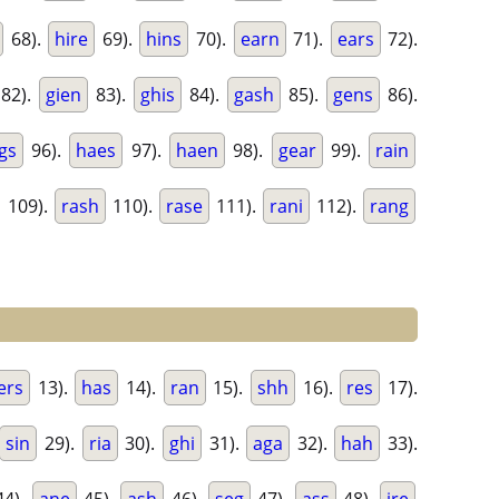
68).
hire
69).
hins
70).
earn
71).
ears
72).
82).
gien
83).
ghis
84).
gash
85).
gens
86).
gs
96).
haes
97).
haen
98).
gear
99).
rain
109).
rash
110).
rase
111).
rani
112).
rang
ers
13).
has
14).
ran
15).
shh
16).
res
17).
sin
29).
ria
30).
ghi
31).
aga
32).
hah
33).