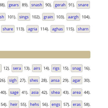
88).
gears
89).
snash
90).
gerah
91).
snare
sh
101).
sings
102).
grain
103).
aargh
104).
.
share
113).
agria
114).
aghas
115).
sharn
a
12).
sera
13).
airs
14).
rigs
15).
snag
16).
26).
sigh
27).
shes
28).
ansa
29).
agar
30).
40).
sage
41).
asia
42).
shea
43).
area
44).
54).
heir
55).
hehs
56).
engs
57).
eras
58).