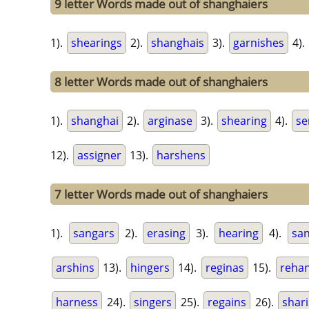
9 letter Words made out of shanghaiers
1).
shearings
2).
shanghais
3).
garnishes
4).
8 letter Words made out of shanghaiers
1).
shanghai
2).
arginase
3).
shearing
4).
se
12).
assigner
13).
harshens
7 letter Words made out of shanghaiers
1).
sangars
2).
erasing
3).
hearing
4).
san
arshins
13).
hingers
14).
reginas
15).
reha
harness
24).
singers
25).
regains
26).
shar