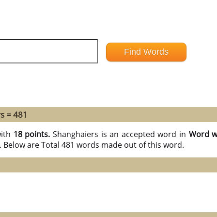
s = 481
ith
18 points.
Shanghaiers is an accepted word in
Word wi
S. Below are Total 481 words made out of this word.