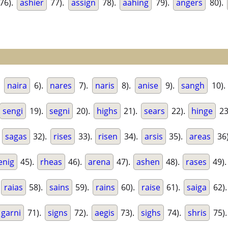
76).
ashier
77).
assign
78).
aahing
79).
angers
80).
.
naira
6).
nares
7).
naris
8).
anise
9).
sangh
10)
sengi
19).
segni
20).
highs
21).
sears
22).
hinge
23
.
sagas
32).
rises
33).
risen
34).
arsis
35).
areas
36
enig
45).
rheas
46).
arena
47).
ashen
48).
rases
49)
raias
58).
sains
59).
rains
60).
raise
61).
saiga
62)
garni
71).
signs
72).
aegis
73).
sighs
74).
shris
75)