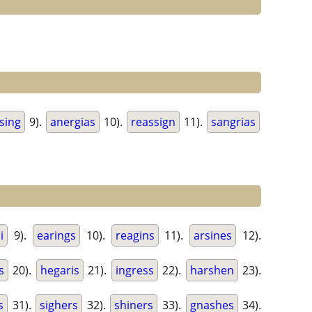
sing
9).
anergias
10).
reassign
11).
sangrias
i
9).
earings
10).
reagins
11).
arsines
12).
s
20).
hegaris
21).
ingress
22).
harshen
23).
s
31).
sighers
32).
shiners
33).
gnashes
34).