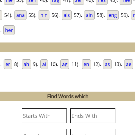
).
hie
39).
sen
40).
rag
41).
ser
42).
hes
43).
nae
4
a
54).
ana
55).
hin
56).
ais
57).
ain
58).
eng
59).
).
her
).
er
8).
ah
9).
ai
10).
ag
11).
en
12).
as
13).
ae
Find Words which