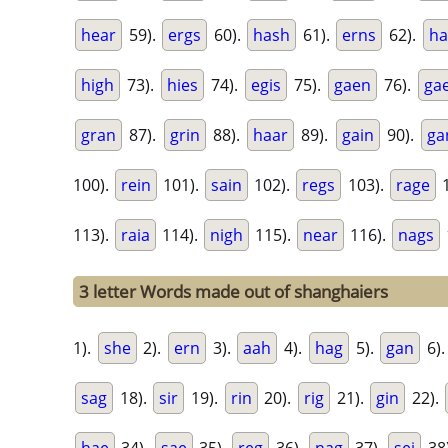
hear
59).
ergs
60).
hash
61).
erns
62).
ha
high
73).
hies
74).
egis
75).
gaen
76).
ga
gran
87).
grin
88).
haar
89).
gain
90).
ga
100).
rein
101).
sain
102).
regs
103).
rage
1
113).
raia
114).
nigh
115).
near
116).
nags
3 letter Words made out of shanghaiers
1).
she
2).
ern
3).
aah
4).
hag
5).
gan
6)
sag
18).
sir
19).
rin
20).
rig
21).
gin
22).