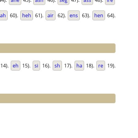
4).
ane
45).
ash
46).
seg
47).
ass
48).
ire
rah
60).
heh
61).
air
62).
ens
63).
hen
64).
14).
eh
15).
si
16).
sh
17).
ha
18).
re
19).