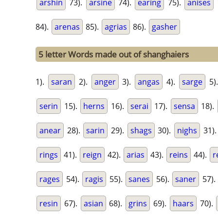
arshin
73).
arsine
74).
earing
75).
anises
84).
arenas
85).
agrias
86).
gasher
5 letter Words made out of shanghaiers
1).
saran
2).
anger
3).
angas
4).
sarge
5)
serin
15).
herns
16).
serai
17).
sensa
18).
anear
28).
sarin
29).
shags
30).
nighs
31)
rings
41).
reign
42).
arias
43).
reins
44).
r
rages
54).
ragis
55).
sanes
56).
saner
57).
resin
67).
asian
68).
grins
69).
haars
70).