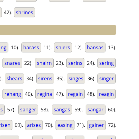
42).
shrines
ing
10).
harass
11).
shiers
12).
hansas
13).
.
snares
22).
shairn
23).
serins
24).
sering
).
shears
34).
sirens
35).
singes
36).
singer
.
rehang
46).
regina
47).
regain
48).
reagin
ns
57).
sanger
58).
sangas
59).
sangar
60).
risen
69).
arises
70).
easing
71).
gainer
72).