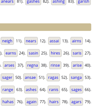
anears
81).
gashes
82).
ashing
83).
garish
.
neigh
11).
nears
12).
assai
13).
airns
14).
).
earns
24).
sasin
25).
hires
26).
saris
27).
).
arses
37).
regna
38).
rinse
39).
arise
40).
.
sager
50).
ansae
51).
ragas
52).
sanga
53).
.
range
63).
ashes
64).
ranis
65).
sages
66).
.
hahas
76).
again
77).
hairs
78).
agars
79).