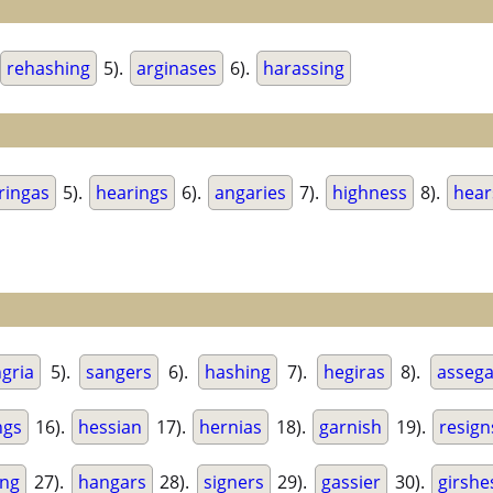
rehashing
5).
arginases
6).
harassing
ringas
5).
hearings
6).
angaries
7).
highness
8).
hear
gria
5).
sangers
6).
hashing
7).
hegiras
8).
assega
ngs
16).
hessian
17).
hernias
18).
garnish
19).
resign
ing
27).
hangars
28).
signers
29).
gassier
30).
girshe