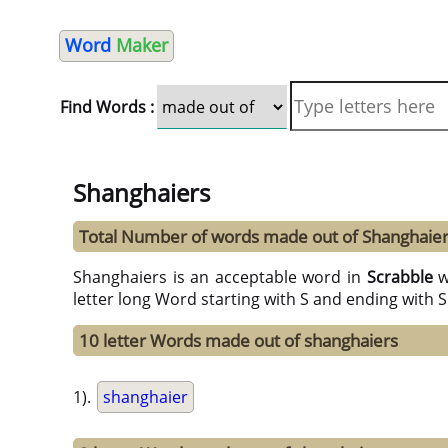
Word
Maker
Find Words :
Shanghaiers
Total Number of words made out of Shanghaier
Shanghaiers is an acceptable word in
Scrabble
w
letter long Word starting with S and ending with 
10 letter Words made out of shanghaiers
1).
shanghaier