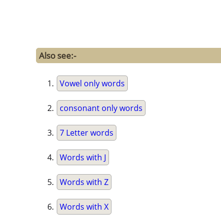
Also see:-
Vowel only words
consonant only words
7 Letter words
Words with J
Words with Z
Words with X