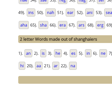
hae
34).
sae
35).
reg
36).
nag
37).
sei
38
49).
ins
50).
nah
51).
ear
52).
ani
53).
se
aha
65).
sha
66).
era
67).
ars
68).
erg
69
2 letter Words made out of shanghaiers
1).
an
2).
is
3).
he
4).
es
5).
in
6).
ne
7
hi
20).
aa
21).
ar
22).
na