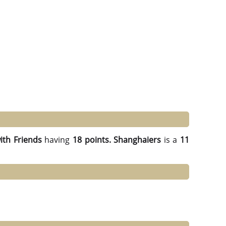
th Friends
having
18 points.
Shanghaiers
is a
11