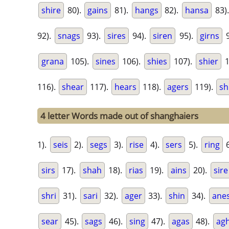
shire
80).
gains
81).
hangs
82).
hansa
83)
92).
snags
93).
sires
94).
siren
95).
girns
9
grana
105).
sines
106).
shies
107).
shier
1
116).
shear
117).
hears
118).
agers
119).
sh
4 letter Words made out of shanghaiers
1).
seis
2).
segs
3).
rise
4).
sers
5).
ring
6
sirs
17).
shah
18).
rias
19).
ains
20).
sire
shri
31).
sari
32).
ager
33).
shin
34).
ane
sear
45).
sags
46).
sing
47).
agas
48).
ag