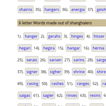
shairns
35).
hangers
36).
anergia
37).
geis
6 letter Words made out of shanghaiers
1).
hanger
2).
gerahs
3).
hinges
4).
hisser
hegari
14).
hegira
15).
hangar
16).
hernia
25).
serais
26).
sarsen
27).
sarins
28).
sarg
37).
signer
38).
sigher
39).
shrine
40).
shire
49).
rasing
50).
rashes
51).
ranges
52).
ra
saigas
61).
sagier
62).
rinses
63).
resins
6