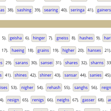
has
38).
sashing
39).
searing
40).
seringa
41).
gainers
5).
geisha
6).
hinger
7).
gneiss
8).
hashes
9).
har
17).
haeing
18).
grains
19).
higher
20).
hanses
21)
es
29).
sarans
30).
sansei
31).
shares
32).
sharns
33
s
41).
shines
42).
shiner
43).
sansar
44).
sanies
45)
ises
53).
nigher
54).
rehash
55).
sanghs
56).
reig
4).
resign
65).
renigs
66).
neighs
67).
gasser
68).
a