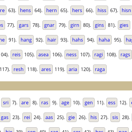
re
63).
hens
64).
hern
65).
hers
66).
hiss
67).
hisn
es
77).
gars
78).
gnar
79).
girn
80).
gins
81).
gies
ne
91).
hang
92).
hair
93).
hahs
94).
haha
95).
ha
04).
reis
105).
asea
106).
ness
107).
ragi
108).
rags
117).
resh
118).
ares
119).
aria
120).
raga
.
sri
7).
are
8).
ras
9).
age
10).
gen
11).
ess
12).
gas
23).
rei
24).
aas
25).
gie
26).
his
27).
sis
28).