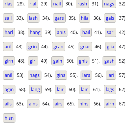
rias
28).
rial
29).
nail
30).
rash
31).
nags
32).
sail
33).
lash
34).
gars
35).
hila
36).
gals
37).
harl
38).
hang
39).
anis
40).
hail
41).
sari
42).
aril
43).
grin
44).
gran
45).
gnar
46).
glia
47).
girn
48).
girl
49).
gain
50).
ghis
51).
gash
52).
anil
53).
hags
54).
gins
55).
lars
56).
lari
57).
agin
58).
lang
59).
lair
60).
lain
61).
lags
62).
ails
63).
ains
64).
airs
65).
hins
66).
airn
67).
hisn