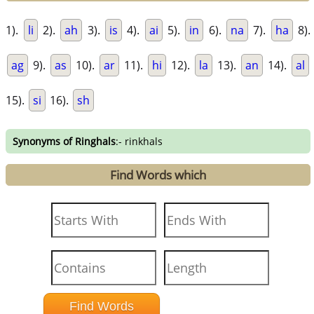
1).
li
2).
ah
3).
is
4).
ai
5).
in
6).
na
7).
ha
8).
ag
9).
as
10).
ar
11).
hi
12).
la
13).
an
14).
al
15).
si
16).
sh
Synonyms of Ringhals
:- rinkhals
Find Words which