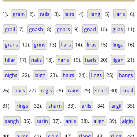
1).
grain
2).
rails
3).
lairs
4).
liang
5).
laris
6).
grail
7).
gnash
8).
gnars
9).
gnarl
10).
glias
11).
grans
12).
grins
13).
liars
14).
liras
15).
linga
16).
hilar
17).
nails
18).
naris
19).
harls
20).
ligan
21).
nighs
22).
laigh
23).
hairs
24).
lings
25).
hangs
26).
hails
27).
ragis
28).
rains
29).
snarl
30).
snail
31).
rings
32).
sharn
33).
arils
34).
argil
35).
sangh
36).
sarin
37).
anils
38).
align
39).
algin
40).
airns
41).
slain
42).
slang
43).
sling
44).