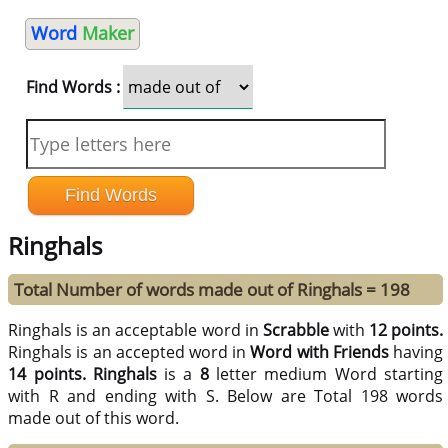
Word
Maker
Find Words :
Ringhals
Total Number of words made out of Ringhals = 198
Ringhals is an acceptable word in
Scrabble
with
12 points.
Ringhals is an accepted word in
Word with Friends
having
14 points.
Ringhals
is a
8
letter medium Word starting
with R and ending with S. Below are Total 198 words
made out of this word.