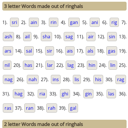
3 letter Words made out of ringhals
1).
sri
2).
ain
3).
rin
4).
gan
5).
ani
6).
rig
7).
ash
8).
ail
9).
sha
10).
sag
11).
air
12).
sin
13).
ars
14).
sal
15).
sir
16).
ais
17).
als
18).
gas
19).
nil
20).
has
21).
lar
22).
lag
23).
hin
24).
lin
25).
nag
26).
nah
27).
ins
28).
lis
29).
his
30).
rag
31).
hag
32).
ria
33).
ghi
34).
gin
35).
las
36).
ras
37).
ran
38).
rah
39).
gal
2 letter Words made out of ringhals