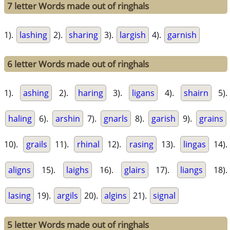
7 letter Words made out of ringhals
1).
lashing
2).
sharing
3).
largish
4).
garnish
6 letter Words made out of ringhals
1).
ashing
2).
haring
3).
ligans
4).
shairn
5).
haling
6).
arshin
7).
gnarls
8).
garish
9).
grains
10).
grails
11).
rhinal
12).
rasing
13).
lingas
14).
aligns
15).
laighs
16).
glairs
17).
liangs
18).
lasing
19).
argils
20).
algins
21).
signal
5 letter Words made out of ringhals