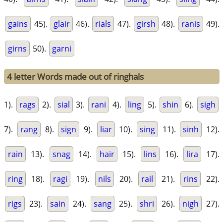
gains
45).
glair
46).
rials
47).
girsh
48).
ranis
49).
girns
50).
garni
4 letter Words made out of ringhals
1).
rags
2).
sial
3).
rani
4).
ling
5).
shin
6).
sigh
7).
rang
8).
sign
9).
liar
10).
sing
11).
sinh
12).
rain
13).
snag
14).
hair
15).
lins
16).
lira
17).
ring
18).
ragi
19).
nils
20).
rail
21).
rins
22).
rigs
23).
sain
24).
sang
25).
shri
26).
nigh
27).