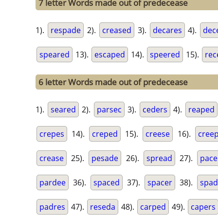
7 letter Words made out of predecease
1).
respade
2).
creased
3).
decares
4).
dec
speared
13).
escaped
14).
speered
15).
rec
6 letter Words made out of predecease
1).
seared
2).
parsec
3).
ceders
4).
reaped
crepes
14).
creped
15).
creese
16).
cree
crease
25).
pesade
26).
spread
27).
pace
pardee
36).
spaced
37).
spacer
38).
spad
padres
47).
reseda
48).
carped
49).
capers