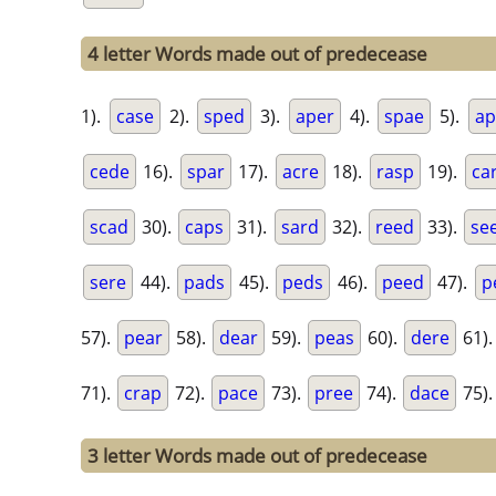
4 letter Words made out of predecease
1).
case
2).
sped
3).
aper
4).
spae
5).
ap
cede
16).
spar
17).
acre
18).
rasp
19).
ca
scad
30).
caps
31).
sard
32).
reed
33).
se
sere
44).
pads
45).
peds
46).
peed
47).
p
57).
pear
58).
dear
59).
peas
60).
dere
61)
71).
crap
72).
pace
73).
pree
74).
dace
75)
3 letter Words made out of predecease