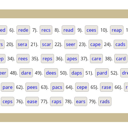
ed
6).
rede
7).
recs
8).
read
9).
cees
10).
reap
1
rs
20).
sera
21).
scar
22).
seer
23).
cape
24).
cads
ep
34).
rees
35).
reps
36).
apes
37).
care
38).
card
eer
48).
dare
49).
dees
50).
daps
51).
pard
52).
dr
.
pare
62).
pees
63).
pacs
64).
cepe
65).
rase
66).
.
ceps
76).
ease
77).
raps
78).
ears
79).
rads