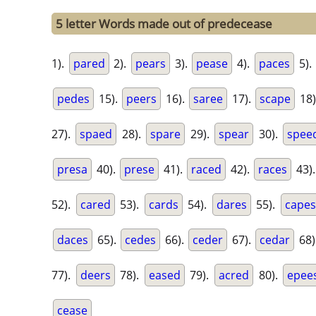
5 letter Words made out of predecease
1).
pared
2).
pears
3).
pease
4).
paces
5).
pedes
15).
peers
16).
saree
17).
scape
18)
27).
spaed
28).
spare
29).
spear
30).
spee
presa
40).
prese
41).
raced
42).
races
43)
52).
cared
53).
cards
54).
dares
55).
capes
daces
65).
cedes
66).
ceder
67).
cedar
68)
77).
deers
78).
eased
79).
acred
80).
epee
cease