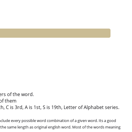
ers of the word.
of them
 C is 3rd, A is 1st, S is 19th, Letter of Alphabet series.
clude every possible word combination of a given word. Its a good
 the same length as original english word. Most of the words meaning