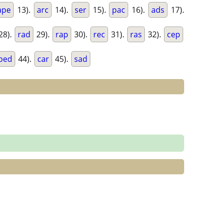
ape
13).
arc
14).
ser
15).
pac
16).
ads
17).
28).
rad
29).
rap
30).
rec
31).
ras
32).
cep
ped
44).
car
45).
sad