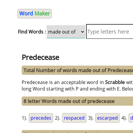
Word
Maker
Find Words :
Predecease
Total Number of words made out of Predeceas
Predecease is an acceptable word in
Scrabble
wi
long Word starting with P and ending with E. Belo
8 letter Words made out of predecease
1).
precedes
2).
respaced
3).
escarped
4).
d