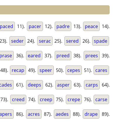
paced
11).
pacer
12).
padre
13).
peace
14).
23).
seder
24).
serac
25).
sered
26).
spade
prase
36).
eared
37).
preed
38).
prees
39).
48).
recap
49).
speer
50).
cepes
51).
cares
cades
61).
deeps
62).
asper
63).
carps
64).
73).
creed
74).
creep
75).
crepe
76).
carse
apers
86).
acres
87).
aedes
88).
drape
89).