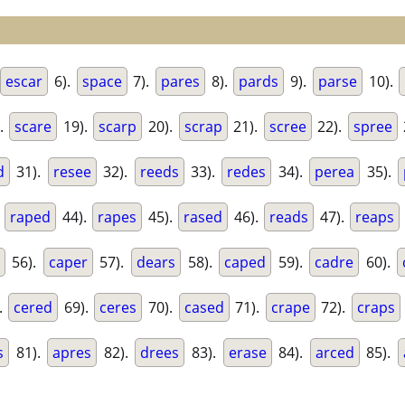
escar
6).
space
7).
pares
8).
pards
9).
parse
10).
.
scare
19).
scarp
20).
scrap
21).
scree
22).
spree
d
31).
resee
32).
reeds
33).
redes
34).
perea
35).
.
raped
44).
rapes
45).
rased
46).
reads
47).
reaps
56).
caper
57).
dears
58).
caped
59).
cadre
60).
.
cered
69).
ceres
70).
cased
71).
crape
72).
craps
s
81).
apres
82).
drees
83).
erase
84).
arced
85).