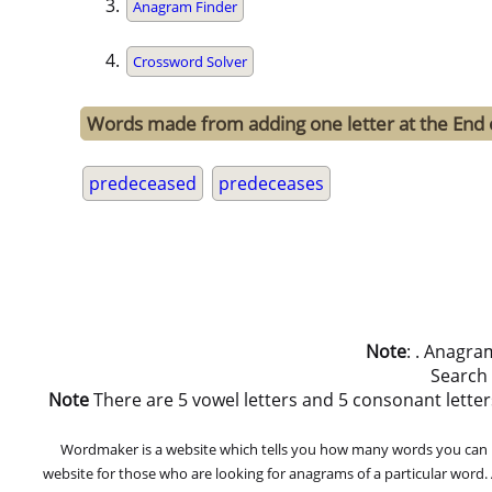
Anagram Finder
Crossword Solver
Words made from adding one letter at the End
predeceased
predeceases
Note
: . Anagra
Search
Note
There are 5 vowel letters and 5 consonant letters in
Wordmaker is a website which tells you how many words you can ma
website for those who are looking for anagrams of a particular word