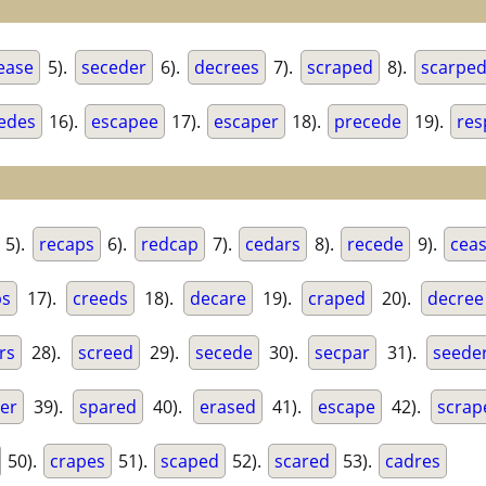
ease
5).
seceder
6).
decrees
7).
scraped
8).
scarpe
edes
16).
escapee
17).
escaper
18).
precede
19).
res
5).
recaps
6).
redcap
7).
cedars
8).
recede
9).
cea
ps
17).
creeds
18).
decare
19).
craped
20).
decree
rs
28).
screed
29).
secede
30).
secpar
31).
seede
er
39).
spared
40).
erased
41).
escape
42).
scrap
50).
crapes
51).
scaped
52).
scared
53).
cadres