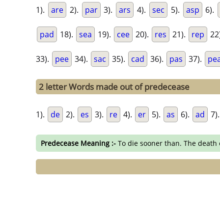
1).
are
2).
par
3).
ars
4).
sec
5).
asp
6).
pad
18).
sea
19).
cee
20).
res
21).
rep
22
33).
pee
34).
sac
35).
cad
36).
pas
37).
pe
2 letter Words made out of predecease
1).
de
2).
es
3).
re
4).
er
5).
as
6).
ad
7)
Predecease Meaning :-
To die sooner than. The death 