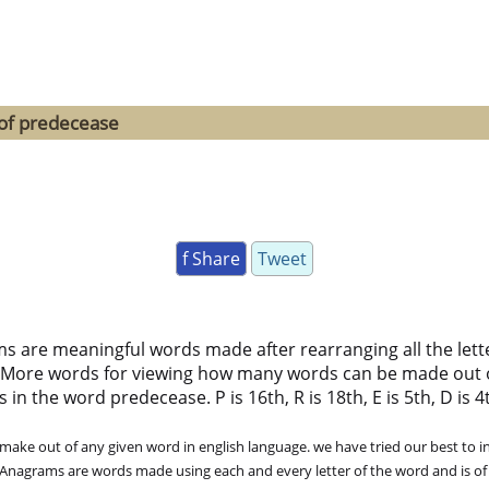
 of predecease
f Share
Tweet
ms are meaningful words made after rearranging all the lett
 More words for viewing how many words can be made out 
 the word predecease. P is 16th, R is 18th, E is 5th, D is 4th,
ke out of any given word in english language. we have tried our best to in
. Anagrams are words made using each and every letter of the word and is of