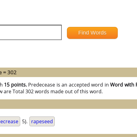
e = 302
th
15 points.
Predecease is an accepted word in
Word with 
w are Total 302 words made out of this word.
ecrease
5).
rapeseed