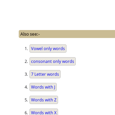
Also see:-
Vowel only words
consonant only words
7 Letter words
Words with J
Words with Z
Words with X