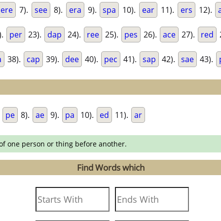
ere
7).
see
8).
era
9).
spa
10).
ear
11).
ers
12).
).
per
23).
dap
24).
ree
25).
pes
26).
ace
27).
red
a
38).
cap
39).
dee
40).
pec
41).
sap
42).
sae
43).
.
pe
8).
ae
9).
pa
10).
ed
11).
ar
of one person or thing before another.
Find Words which