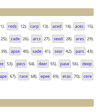
1).
reds
12).
carp
13).
aced
14).
aces
15).
25).
cade
26).
arcs
27).
seed
28).
ares
29).
39).
apse
40).
sade
41).
sear
42).
pars
43).
ee
53).
pecs
54).
deer
55).
pase
56).
deep
rape
67).
race
68).
epee
69).
eras
70).
cere