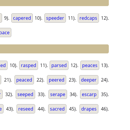
d
9).
capered
10).
speeder
11).
redcaps
12).
pace
sed
10).
rasped
11).
parsed
12).
peaces
13).
21).
peaced
22).
peered
23).
deeper
24).
r
32).
seeped
33).
serape
34).
escarp
35).
e
43).
reseed
44).
sacred
45).
drapes
46).