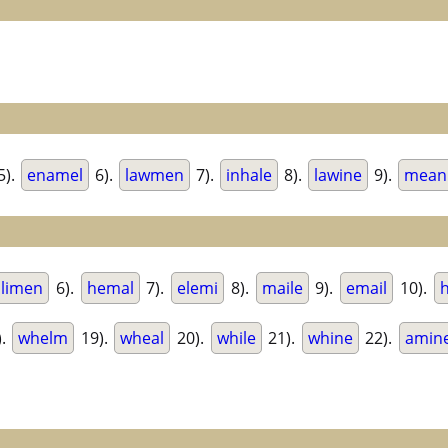
5).
enamel
6).
lawmen
7).
inhale
8).
lawine
9).
mean
limen
6).
hemal
7).
elemi
8).
maile
9).
email
10).
).
whelm
19).
wheal
20).
while
21).
whine
22).
amin