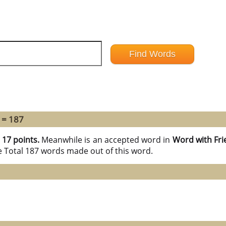
 = 187
h
17 points.
Meanwhile is an accepted word in
Word with Fri
e Total 187 words made out of this word.