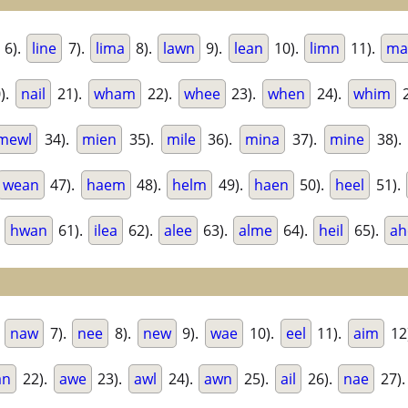
6).
line
7).
lima
8).
lawn
9).
lean
10).
limn
11).
ma
).
nail
21).
wham
22).
whee
23).
when
24).
whim
2
mewl
34).
mien
35).
mile
36).
mina
37).
mine
38).
wean
47).
haem
48).
helm
49).
haen
50).
heel
51).
.
hwan
61).
ilea
62).
alee
63).
alme
64).
heil
65).
a
.
naw
7).
nee
8).
new
9).
wae
10).
eel
11).
aim
12
an
22).
awe
23).
awl
24).
awn
25).
ail
26).
nae
27)