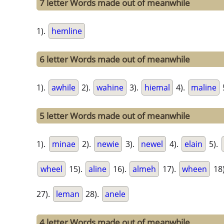
7 letter Words made out of meanwhile
1).
hemline
6 letter Words made out of meanwhile
1).
awhile
2).
wahine
3).
hiemal
4).
maline
5 letter Words made out of meanwhile
1).
minae
2).
newie
3).
newel
4).
elain
5).
wheel
15).
aline
16).
almeh
17).
wheen
18
27).
leman
28).
anele
4 letter Words made out of meanwhile