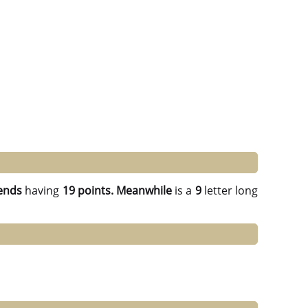
ends
having
19 points.
Meanwhile
is a
9
letter long