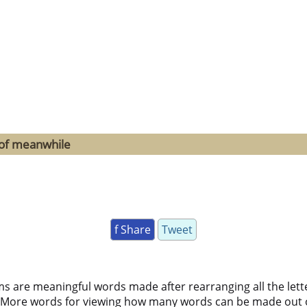
 of meanwhile
f Share
Tweet
ms are meaningful words made after rearranging all the lett
 More words for viewing how many words can be made out 