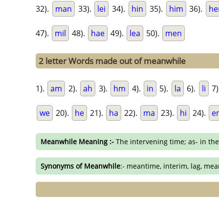
32).
man
33).
lei
34).
hin
35).
him
36).
h
47).
mil
48).
hae
49).
lea
50).
men
2 letter Words made out of meanwhile
1).
am
2).
ah
3).
hm
4).
in
5).
la
6).
li
7)
we
20).
he
21).
ha
22).
ma
23).
hi
24).
e
Meanwhile Meaning :-
The intervening time; as- in th
Synonyms of Meanwhile
:- meantime, interim, lag, me