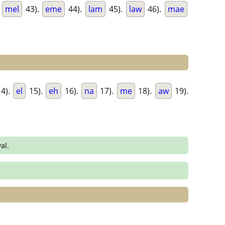
.
mel
43).
eme
44).
lam
45).
law
46).
mae
4).
el
15).
eh
16).
na
17).
me
18).
aw
19).
al.