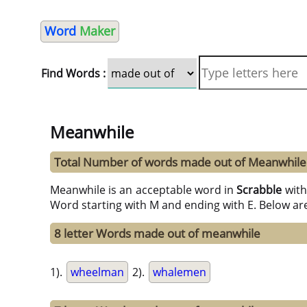
Word
Maker
Find Words :
Meanwhile
Total Number of words made out of Meanwhile
Meanwhile is an acceptable word in
Scrabble
wit
Word starting with M and ending with E. Below ar
8 letter Words made out of meanwhile
1).
wheelman
2).
whalemen