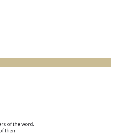
ers of the word.
of them