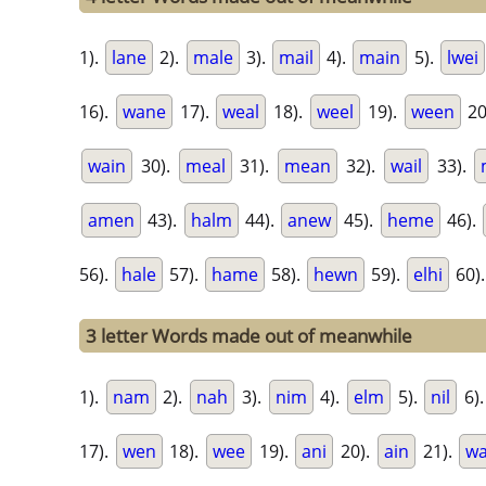
1).
lane
2).
male
3).
mail
4).
main
5).
lwei
16).
wane
17).
weal
18).
weel
19).
ween
20
wain
30).
meal
31).
mean
32).
wail
33).
amen
43).
halm
44).
anew
45).
heme
46).
56).
hale
57).
hame
58).
hewn
59).
elhi
60)
3 letter Words made out of meanwhile
1).
nam
2).
nah
3).
nim
4).
elm
5).
nil
6)
17).
wen
18).
wee
19).
ani
20).
ain
21).
w