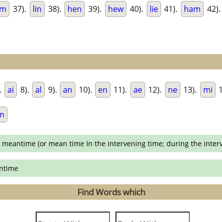
em
37).
lin
38).
hen
39).
hew
40).
lie
41).
ham
42)
.
ai
8).
al
9).
an
10).
en
11).
ae
12).
ne
13).
mi
1
m
e meantime (or mean time In the intervening time; during the interv
antime
Find Words which