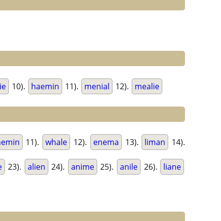
ie
10).
haemin
11).
menial
12).
mealie
hemin
11).
whale
12).
enema
13).
liman
14).
e
23).
alien
24).
anime
25).
anile
26).
liane