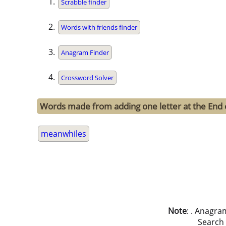
Scrabble finder
Words with friends finder
Anagram Finder
Crossword Solver
Words made from adding one letter at the End
meanwhiles
Note
: . Anagra
Search