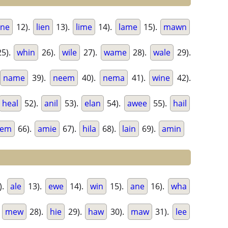
ne
12).
lien
13).
lime
14).
lame
15).
mawn
5).
whin
26).
wile
27).
wame
28).
wale
29).
name
39).
neem
40).
nema
41).
wine
42).
heal
52).
anil
53).
elan
54).
awee
55).
hail
hem
66).
amie
67).
hila
68).
lain
69).
amin
).
ale
13).
ewe
14).
win
15).
ane
16).
wha
.
mew
28).
hie
29).
haw
30).
maw
31).
lee