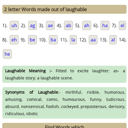
2 letter Words made out of laughable
1).
uh
2).
ag
3).
ae
4).
ab
5).
ah
6).
ha
7).
el
8).
eh
9).
be
10).
ba
11).
la
12).
aa
13).
al
14).
he
Laughable Meaning :-
Fitted to excite laughter; as- a
laughable story; a laughable scene.
Synonyms of Laughable
:- mirthful, risible, humorous,
amusing, comical, comic, humourous, funny, ludicrous,
absurd, nonsensical, foolish, cockeyed, preposterous, derisory,
ridiculous, idiotic
Find Words which