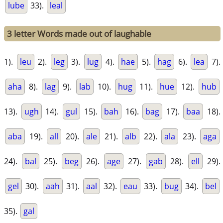
lube
33).
leal
3 letter Words made out of laughable
1).
leu
2).
leg
3).
lug
4).
hae
5).
hag
6).
lea
7).
aha
8).
lag
9).
lab
10).
hug
11).
hue
12).
hub
13).
ugh
14).
gul
15).
bah
16).
bag
17).
baa
18).
aba
19).
all
20).
ale
21).
alb
22).
ala
23).
aga
24).
bal
25).
beg
26).
age
27).
gab
28).
ell
29).
gel
30).
aah
31).
aal
32).
eau
33).
bug
34).
bel
35).
gal