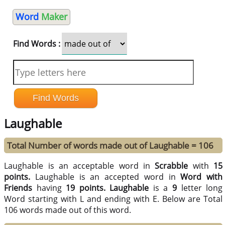
Word
Maker
Find Words :
Laughable
Total Number of words made out of Laughable = 106
Laughable is an acceptable word in
Scrabble
with
15
points.
Laughable is an accepted word in
Word with
Friends
having
19 points.
Laughable
is a
9
letter long
Word starting with L and ending with E. Below are Total
106 words made out of this word.