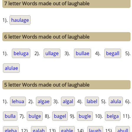
7 letter Words made out of laughable
1).
haulage
6 letter Words made out of laughable
1).
beluga
2).
ullage
3).
bullae
4).
begall
5).
alulae
5 letter Words made out of laughable
1).
lehua
2).
algae
3).
algal
4).
label
5).
alula
6).
bulla
7).
bulge
8).
bagel
9).
bugle
10).
belga
11).
gleba
12).
galah
13).
gable
14).
laugh
15).
ahull