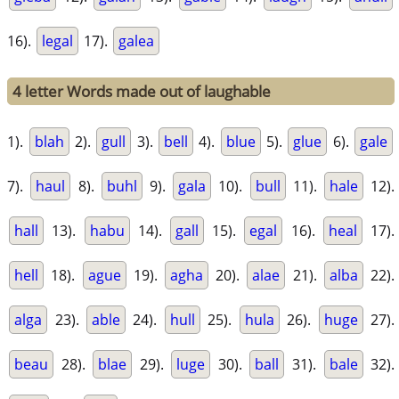
16).
legal
17).
galea
4 letter Words made out of laughable
1).
blah
2).
gull
3).
bell
4).
blue
5).
glue
6).
gale
7).
haul
8).
buhl
9).
gala
10).
bull
11).
hale
12).
hall
13).
habu
14).
gall
15).
egal
16).
heal
17).
hell
18).
ague
19).
agha
20).
alae
21).
alba
22).
alga
23).
able
24).
hull
25).
hula
26).
huge
27).
beau
28).
blae
29).
luge
30).
ball
31).
bale
32).