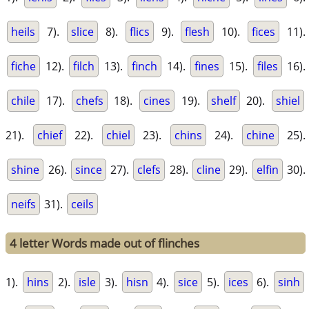
heils
7).
slice
8).
flics
9).
flesh
10).
fices
11).
fiche
12).
filch
13).
finch
14).
fines
15).
files
16).
chile
17).
chefs
18).
cines
19).
shelf
20).
shiel
21).
chief
22).
chiel
23).
chins
24).
chine
25).
shine
26).
since
27).
clefs
28).
cline
29).
elfin
30).
neifs
31).
ceils
4 letter Words made out of flinches
1).
hins
2).
isle
3).
hisn
4).
sice
5).
ices
6).
sinh