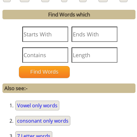
Find Words which
Also see:-
Vowel only words
consonant only words
7 Letter words