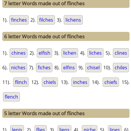
7 letter Words made out of flinches
1).
finches
2).
filches
3).
lichens
6 letter Words made out of flinches
1).
chines
2).
elfish
3).
lichen
4).
liches
5).
clines
6).
niches
7).
fiches
8).
elfins
9).
chisel
10).
chiles
11).
flinch
12).
chiels
13).
inches
14).
chiefs
15).
flench
5 letter Words made out of flinches
1).
lenis
2).
flies
3).
liens
4).
niche
5).
lines
6).