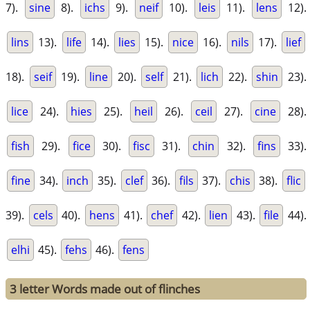
7).
sine
8).
ichs
9).
neif
10).
leis
11).
lens
12).
lins
13).
life
14).
lies
15).
nice
16).
nils
17).
lief
18).
seif
19).
line
20).
self
21).
lich
22).
shin
23).
lice
24).
hies
25).
heil
26).
ceil
27).
cine
28).
fish
29).
fice
30).
fisc
31).
chin
32).
fins
33).
fine
34).
inch
35).
clef
36).
fils
37).
chis
38).
flic
39).
cels
40).
hens
41).
chef
42).
lien
43).
file
44).
elhi
45).
fehs
46).
fens
3 letter Words made out of flinches