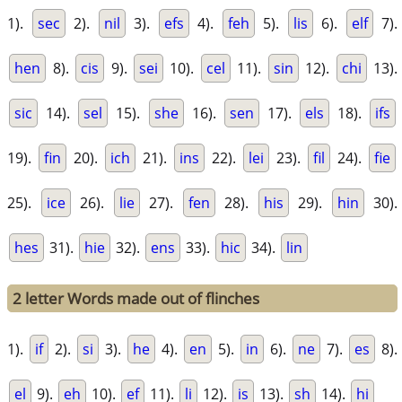
1).
sec
2).
nil
3).
efs
4).
feh
5).
lis
6).
elf
7).
hen
8).
cis
9).
sei
10).
cel
11).
sin
12).
chi
13).
sic
14).
sel
15).
she
16).
sen
17).
els
18).
ifs
19).
fin
20).
ich
21).
ins
22).
lei
23).
fil
24).
fie
25).
ice
26).
lie
27).
fen
28).
his
29).
hin
30).
hes
31).
hie
32).
ens
33).
hic
34).
lin
2 letter Words made out of flinches
1).
if
2).
si
3).
he
4).
en
5).
in
6).
ne
7).
es
8).
el
9).
eh
10).
ef
11).
li
12).
is
13).
sh
14).
hi