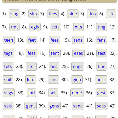
1).
sing
2).
sits
3).
tees
4).
sine
5).
tins
6).
site
7).
tint
8).
egis
9).
fets
10).
efts
11).
ting
12).
teen
13).
feet
14).
fees
15).
tens
16).
fens
17).
tegs
18).
fess
19).
tent
20).
eses
21).
test
22).
tets
23).
stet
24).
ties
25).
engs
26).
tine
27).
snit
28).
fete
29).
sins
30).
gien
31).
ness
32).
segs
33).
inti
34).
seif
35).
nene
36).
gest
37).
seis
38).
gent
39).
gens
40).
sene
41).
sees
42).