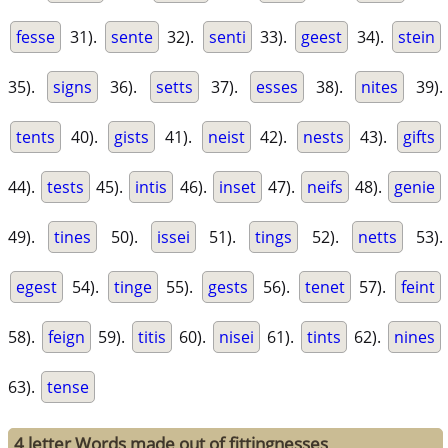
fesse
31).
sente
32).
senti
33).
geest
34).
stein
35).
signs
36).
setts
37).
esses
38).
nites
39).
tents
40).
gists
41).
neist
42).
nests
43).
gifts
44).
tests
45).
intis
46).
inset
47).
neifs
48).
genie
49).
tines
50).
issei
51).
tings
52).
netts
53).
egest
54).
tinge
55).
gests
56).
tenet
57).
feint
58).
feign
59).
titis
60).
nisei
61).
tints
62).
nines
63).
tense
4 letter Words made out of fittingnesses