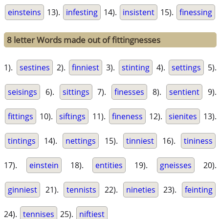
einsteins
13).
infesting
14).
insistent
15).
finessing
8 letter Words made out of fittingnesses
1).
sestines
2).
finniest
3).
stinting
4).
settings
5).
seisings
6).
sittings
7).
finesses
8).
sentient
9).
fittings
10).
siftings
11).
fineness
12).
sienites
13).
tintings
14).
nettings
15).
tinniest
16).
tininess
17).
einstein
18).
entities
19).
gneisses
20).
ginniest
21).
tennists
22).
nineties
23).
feinting
24).
tennises
25).
niftiest