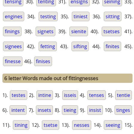
tensing
30).
tenting
31).
ensigns
32).
seining
33).
engines
34).
testing
35).
tiniest
36).
sitting
37).
finings
38).
signets
39).
sienite
40).
tsetses
41).
signees
42).
fetting
43).
sifting
44).
finites
45).
finesse
46).
finises
6 letter Words made out of fittingnesses
1).
testes
2).
intine
3).
isseis
4).
tenses
5).
tentie
6).
intent
7).
insets
8).
tieing
9).
insist
10).
tinges
11).
tining
12).
tsetse
13).
nesses
14).
seeing
15).