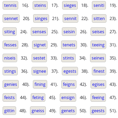
tennis
16).
steins
17).
sieges
18).
seniti
19).
sennet
20).
singes
21).
sennit
22).
sitten
23).
siting
24).
senses
25).
seisin
26).
seises
27).
fesses
28).
signet
29).
tenets
30).
teeing
31).
niseis
32).
sestet
33).
stints
34).
seines
35).
stings
36).
signee
37).
egests
38).
finest
39).
genies
40).
fining
41).
feigns
42).
egises
43).
feists
44).
feting
45).
ensign
46).
feeing
47).
gittin
48).
gneiss
49).
genets
50).
geests
51).