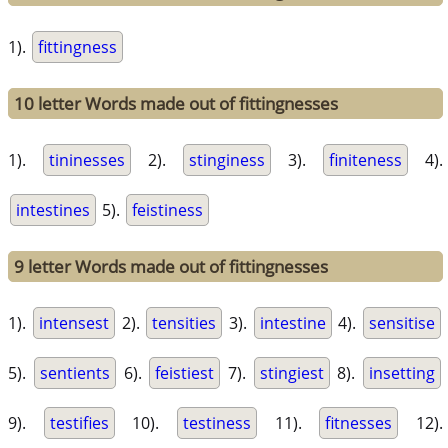
1).
fittingness
10 letter Words made out of fittingnesses
1).
tininesses
2).
stinginess
3).
finiteness
4).
intestines
5).
feistiness
9 letter Words made out of fittingnesses
1).
intensest
2).
tensities
3).
intestine
4).
sensitise
5).
sentients
6).
feistiest
7).
stingiest
8).
insetting
9).
testifies
10).
testiness
11).
fitnesses
12).