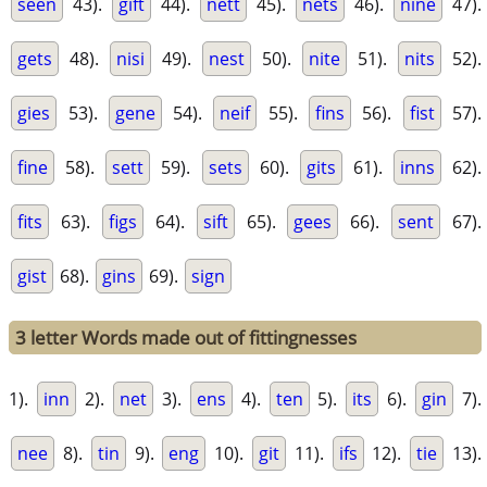
seen
43).
gift
44).
nett
45).
nets
46).
nine
47).
gets
48).
nisi
49).
nest
50).
nite
51).
nits
52).
gies
53).
gene
54).
neif
55).
fins
56).
fist
57).
fine
58).
sett
59).
sets
60).
gits
61).
inns
62).
fits
63).
figs
64).
sift
65).
gees
66).
sent
67).
gist
68).
gins
69).
sign
3 letter Words made out of fittingnesses
1).
inn
2).
net
3).
ens
4).
ten
5).
its
6).
gin
7).
nee
8).
tin
9).
eng
10).
git
11).
ifs
12).
tie
13).