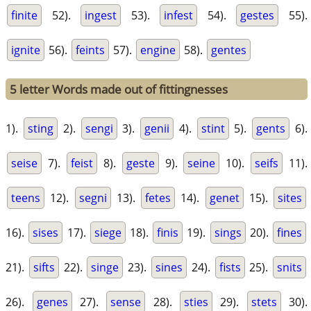
finite
52).
ingest
53).
infest
54).
gestes
55).
ignite
56).
feints
57).
engine
58).
gentes
5 letter Words made out of fittingnesses
1).
sting
2).
sengi
3).
genii
4).
stint
5).
gents
6).
seise
7).
feist
8).
geste
9).
seine
10).
seifs
11).
teens
12).
segni
13).
fetes
14).
genet
15).
sites
16).
sises
17).
siege
18).
finis
19).
sings
20).
fines
21).
sifts
22).
singe
23).
sines
24).
fists
25).
snits
26).
genes
27).
sense
28).
sties
29).
stets
30).