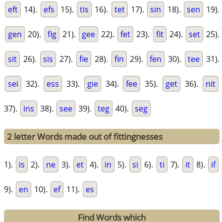
eft
14).
efs
15).
tis
16).
tet
17).
sin
18).
sen
19).
gen
20).
fig
21).
gee
22).
fet
23).
fit
24).
set
25).
sit
26).
sis
27).
fie
28).
fin
29).
fen
30).
tee
31).
sei
32).
ess
33).
gie
34).
fee
35).
get
36).
nit
37).
ins
38).
see
39).
teg
40).
seg
2 letter Words made out of fittingnesses
1).
is
2).
ne
3).
et
4).
in
5).
si
6).
ti
7).
it
8).
if
9).
en
10).
ef
11).
es
Find Words which