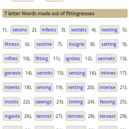
7 letter Words made out of fittingnesses
1).
seisins
2).
infests
3).
sestets
4).
nesting
5).
fitness
6).
sestine
7).
insigne
8).
setting
9).
nifties
10).
fitting
11).
ignites
12).
sennets
13).
genesis
14).
sennits
15).
sensing
16).
intines
17).
intents
18).
seising
19).
netting
20).
intense
21).
insists
22).
seeings
23).
tinting
24).
fessing
25).
ingests
26).
tennist
27).
tennies
28).
tensest
29).