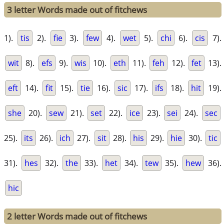
3 letter Words made out of fitchews
1).
tis
2).
fie
3).
few
4).
wet
5).
chi
6).
cis
7).
wit
8).
efs
9).
wis
10).
eth
11).
feh
12).
fet
13).
eft
14).
fit
15).
tie
16).
sic
17).
ifs
18).
hit
19).
she
20).
sew
21).
set
22).
ice
23).
sei
24).
sec
25).
its
26).
ich
27).
sit
28).
his
29).
hie
30).
tic
31).
hes
32).
the
33).
het
34).
tew
35).
hew
36).
hic
2 letter Words made out of fitchews