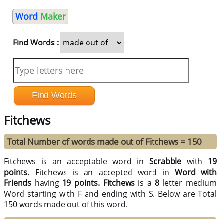
Word
Maker
Find Words :
Fitchews
Total Number of words made out of Fitchews = 150
Fitchews is an acceptable word in
Scrabble
with
19
points.
Fitchews is an accepted word in
Word with
Friends
having
19 points.
Fitchews
is a
8
letter medium
Word starting with F and ending with S. Below are Total
150 words made out of this word.