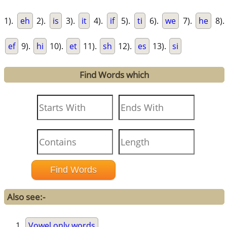
1).
eh
2).
is
3).
it
4).
if
5).
ti
6).
we
7).
he
8).
ef
9).
hi
10).
et
11).
sh
12).
es
13).
si
Find Words which
Also see:-
Vowel only words