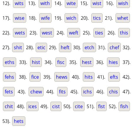
12).
wits
13).
with
14).
wite
15).
wist
16).
wish
17).
wise
18).
wife
19).
wich
20).
tics
21).
whet
22).
wets
23).
west
24).
weft
25).
ties
26).
this
27).
shit
28).
etic
29).
heft
30).
etch
31).
chef
32).
eths
33).
hist
34).
fisc
35).
hest
36).
hies
37).
fehs
38).
fice
39).
hews
40).
hits
41).
efts
42).
fets
43).
chew
44).
fits
45).
ichs
46).
chis
47).
chit
48).
ices
49).
cist
50).
cite
51).
fist
52).
fish
53).
hets