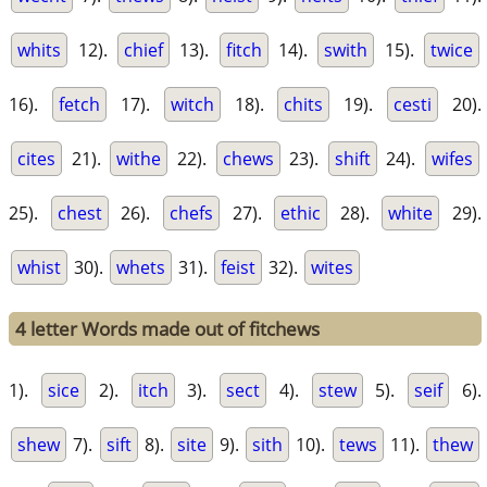
whits
12).
chief
13).
fitch
14).
swith
15).
twice
16).
fetch
17).
witch
18).
chits
19).
cesti
20).
cites
21).
withe
22).
chews
23).
shift
24).
wifes
25).
chest
26).
chefs
27).
ethic
28).
white
29).
whist
30).
whets
31).
feist
32).
wites
4 letter Words made out of fitchews
1).
sice
2).
itch
3).
sect
4).
stew
5).
seif
6).
shew
7).
sift
8).
site
9).
sith
10).
tews
11).
thew