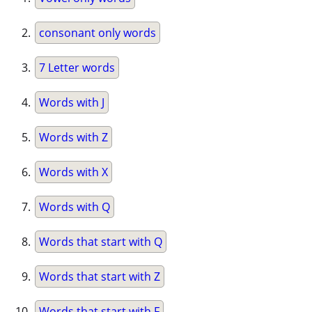
consonant only words
7 Letter words
Words with J
Words with Z
Words with X
Words with Q
Words that start with Q
Words that start with Z
Words that start with F