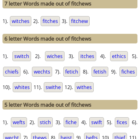
7 letter Words made out of fitchews
1).
witches
2).
fitches
3).
fitchew
6 letter Words made out of fitchews
1).
switch
2).
wiches
3).
itches
4).
ethics
5).
chiefs
6).
wechts
7).
fetich
8).
fetish
9).
fiches
10).
whites
11).
swithe
12).
withes
5 letter Words made out of fitchews
1).
wefts
2).
stich
3).
fiche
4).
swift
5).
fices
6).
wecht
7).
thews
8).
heist
9).
hefts
10).
thief
11).