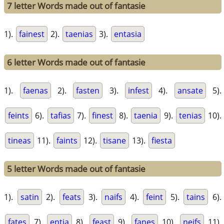
7 letter Words made out of fantasie
1).
fainest
2).
taenias
3).
entasia
6 letter Words made out of fantasie
1).
faenas
2).
fasten
3).
infest
4).
ansate
5).
feints
6).
tafias
7).
finest
8).
taenia
9).
tenias
10).
tineas
11).
faints
12).
tisane
13).
fiesta
5 letter Words made out of fantasie
1).
satin
2).
feats
3).
naifs
4).
feint
5).
tains
6).
fates
7).
entia
8).
feast
9).
fanes
10).
neifs
11).