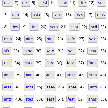
neat
8).
neif
9).
nest
10).
sine
11).
site
12).
snit
13).
tain
14).
asia
15).
tans
16).
teas
17).
tens
18).
ties
19).
tine
20).
seta
21).
sent
22).
seif
23).
nets
24).
nite
25).
nits
26).
safe
27).
sain
28).
sift
29).
sane
30).
sate
31).
sati
32).
seat
33).
tins
34).
eats
35).
fats
36).
fans
37).
fane
38).
anes
39).
fain
40).
anis
41).
ansa
42).
etna
43).
etas
44).
anta
45).
asea
46).
ante
47).
anti
48).
ants
49).
ates
50).
east
51).
feat
52).
anas
53).