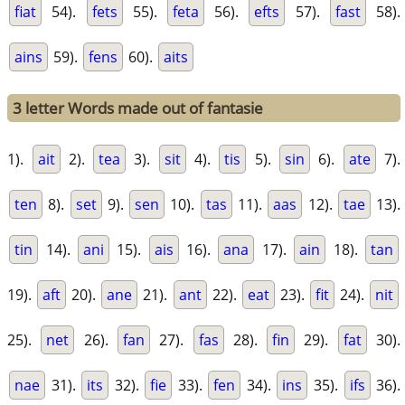
fiat
54).
fets
55).
feta
56).
efts
57).
fast
58).
ains
59).
fens
60).
aits
3 letter Words made out of fantasie
1).
ait
2).
tea
3).
sit
4).
tis
5).
sin
6).
ate
7).
ten
8).
set
9).
sen
10).
tas
11).
aas
12).
tae
13).
tin
14).
ani
15).
ais
16).
ana
17).
ain
18).
tan
19).
aft
20).
ane
21).
ant
22).
eat
23).
fit
24).
nit
25).
net
26).
fan
27).
fas
28).
fin
29).
fat
30).
nae
31).
its
32).
fie
33).
fen
34).
ins
35).
ifs
36).