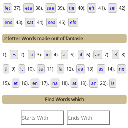
fet
37).
eta
38).
sae
39).
tie
40).
eft
41).
sei
42).
ens
43).
sat
44).
sea
45).
efs
2 letter Words made out of fantasie
1).
es
2).
si
3).
in
4).
ai
5).
if
6).
ae
7).
ef
8).
ti
9).
it
10).
ta
11).
fa
12).
aa
13).
as
14).
ne
15).
et
16).
en
17).
na
18).
at
19).
an
20).
is
Find Words which