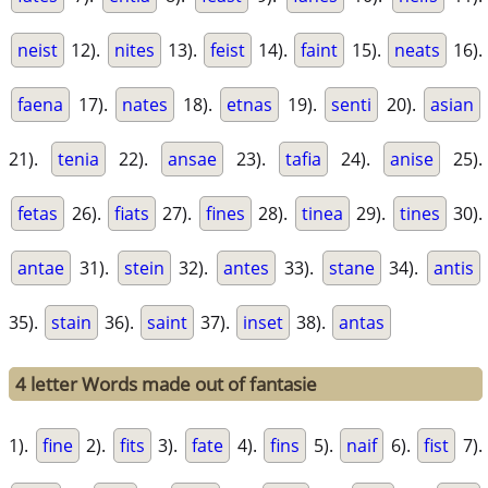
neist
12).
nites
13).
feist
14).
faint
15).
neats
16).
faena
17).
nates
18).
etnas
19).
senti
20).
asian
21).
tenia
22).
ansae
23).
tafia
24).
anise
25).
fetas
26).
fiats
27).
fines
28).
tinea
29).
tines
30).
antae
31).
stein
32).
antes
33).
stane
34).
antis
35).
stain
36).
saint
37).
inset
38).
antas
4 letter Words made out of fantasie
1).
fine
2).
fits
3).
fate
4).
fins
5).
naif
6).
fist
7).