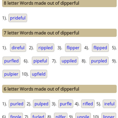
8 letter Words made out of dipperful
1).
prideful
7 letter Words made out of dipperful
1).
direful
2).
rippled
3).
flipper
4).
flipped
5).
purfled
6).
pipeful
7).
uppiled
8).
purpled
9).
pulpier
10).
upfield
6 letter Words made out of dipperful
1).
purled
2).
pulped
3).
purfle
4).
rifled
5).
ireful
6).
fipple
7).
furled
8).
pilfer
9).
uppile
10).
lipper