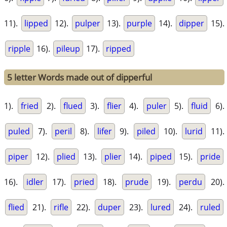
11).
lipped
12).
pulper
13).
purple
14).
dipper
15).
ripple
16).
pileup
17).
ripped
5 letter Words made out of dipperful
1).
fried
2).
flued
3).
flier
4).
puler
5).
fluid
6).
puled
7).
peril
8).
lifer
9).
piled
10).
lurid
11).
piper
12).
plied
13).
plier
14).
piped
15).
pride
16).
idler
17).
pried
18).
prude
19).
perdu
20).
flied
21).
rifle
22).
duper
23).
lured
24).
ruled