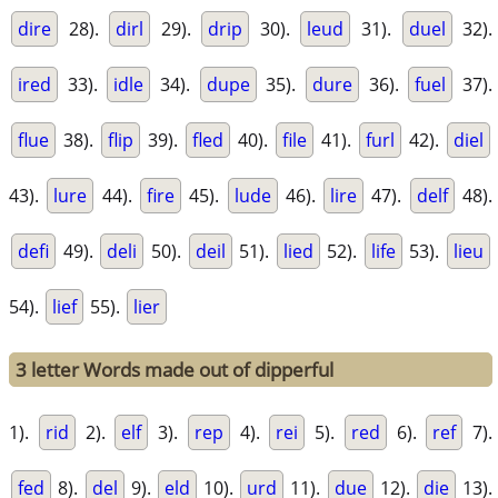
dire
28).
dirl
29).
drip
30).
leud
31).
duel
32).
ired
33).
idle
34).
dupe
35).
dure
36).
fuel
37).
flue
38).
flip
39).
fled
40).
file
41).
furl
42).
diel
43).
lure
44).
fire
45).
lude
46).
lire
47).
delf
48).
defi
49).
deli
50).
deil
51).
lied
52).
life
53).
lieu
54).
lief
55).
lier
3 letter Words made out of dipperful
1).
rid
2).
elf
3).
rep
4).
rei
5).
red
6).
ref
7).
fed
8).
del
9).
eld
10).
urd
11).
due
12).
die
13).