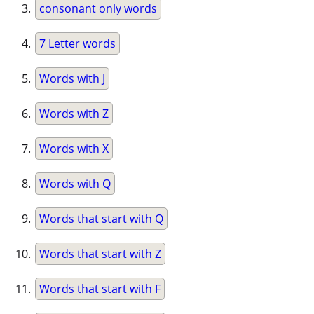
consonant only words
7 Letter words
Words with J
Words with Z
Words with X
Words with Q
Words that start with Q
Words that start with Z
Words that start with F