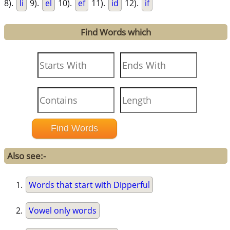
8).
li
9).
el
10).
ef
11).
id
12).
if
Find Words which
Also see:-
Words that start with Dipperful
Vowel only words