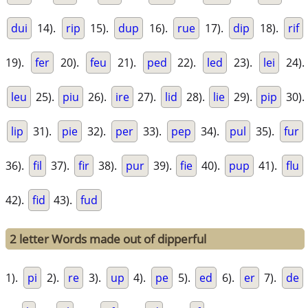
dui
14).
rip
15).
dup
16).
rue
17).
dip
18).
rif
19).
fer
20).
feu
21).
ped
22).
led
23).
lei
24).
leu
25).
piu
26).
ire
27).
lid
28).
lie
29).
pip
30).
lip
31).
pie
32).
per
33).
pep
34).
pul
35).
fur
36).
fil
37).
fir
38).
pur
39).
fie
40).
pup
41).
flu
42).
fid
43).
fud
2 letter Words made out of dipperful
1).
pi
2).
re
3).
up
4).
pe
5).
ed
6).
er
7).
de