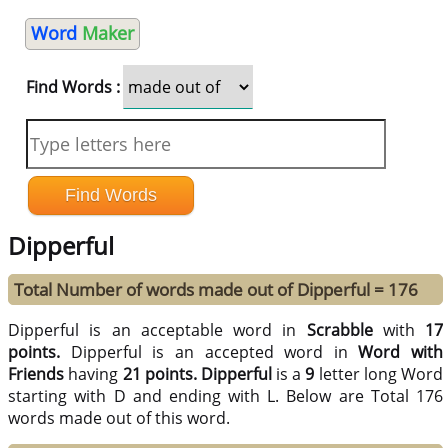
Word
Maker
Find Words :
Dipperful
Total Number of words made out of Dipperful = 176
Dipperful is an acceptable word in
Scrabble
with
17
points.
Dipperful is an accepted word in
Word with
Friends
having
21 points.
Dipperful
is a
9
letter long Word
starting with D and ending with L. Below are Total 176
words made out of this word.