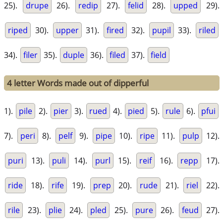
25).
drupe
26).
redip
27).
felid
28).
upped
29).
riped
30).
upper
31).
fired
32).
pupil
33).
riled
34).
filer
35).
duple
36).
filed
37).
field
4 letter Words made out of dipperful
1).
pile
2).
pier
3).
rued
4).
pied
5).
rule
6).
pfui
7).
peri
8).
pelf
9).
pipe
10).
ripe
11).
pulp
12).
puri
13).
puli
14).
purl
15).
reif
16).
repp
17).
ride
18).
rife
19).
prep
20).
rude
21).
riel
22).
rile
23).
plie
24).
pled
25).
pure
26).
feud
27).