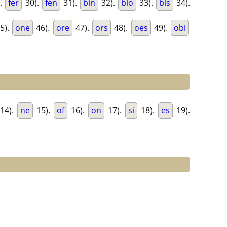
.
fer
30).
fen
31).
bin
32).
bio
33).
bis
34).
5).
one
46).
ore
47).
ors
48).
oes
49).
obi
14).
ne
15).
of
16).
on
17).
si
18).
es
19).