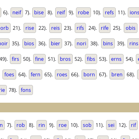
6).
neif
7).
bise
8).
reif
9).
robe
10).
refs
11).
ion
sorb
21).
rise
22).
reis
23).
rifs
24).
rife
25).
obis
noir
35).
bios
36).
bier
37).
nori
38).
bins
39).
rins
49).
firs
50).
fine
51).
bros
52).
fibs
53).
erns
54).
.
foes
64).
fern
65).
roes
66).
born
67).
bren
68).
rie
78).
fons
en
7).
rob
8).
rin
9).
roe
10).
sob
11).
sei
12).
rif