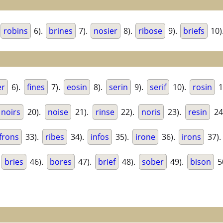
robins
6).
brines
7).
nosier
8).
ribose
9).
briefs
10)
er
6).
fines
7).
eosin
8).
serin
9).
serif
10).
rosin
1
noirs
20).
noise
21).
rinse
22).
noris
23).
resin
24
frons
33).
ribes
34).
infos
35).
irone
36).
irons
37)
.
bries
46).
bores
47).
brief
48).
sober
49).
bison
5