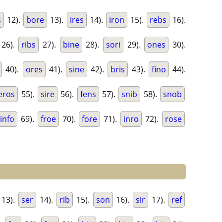
s
12).
bore
13).
ires
14).
iron
15).
rebs
16).
26).
ribs
27).
bine
28).
sori
29).
ones
30).
40).
ores
41).
sine
42).
bris
43).
fino
44).
eros
55).
sire
56).
fens
57).
snib
58).
snob
info
69).
froe
70).
fore
71).
inro
72).
rose
13).
ser
14).
rib
15).
son
16).
sir
17).
ref