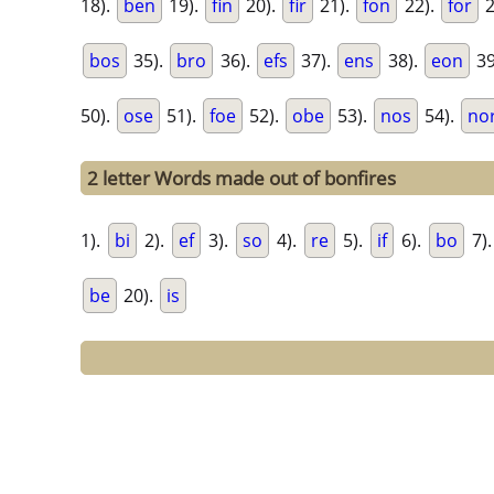
18).
ben
19).
fin
20).
fir
21).
fon
22).
for
2
bos
35).
bro
36).
efs
37).
ens
38).
eon
39
50).
ose
51).
foe
52).
obe
53).
nos
54).
no
2 letter Words made out of bonfires
1).
bi
2).
ef
3).
so
4).
re
5).
if
6).
bo
7)
be
20).
is