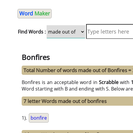
Word
Maker
Find Words :
Bonfires
Total Number of words made out of Bonfires =
Bonfires is an acceptable word in
Scrabble
with
Word starting with B and ending with S. Below ar
7 letter Words made out of bonfires
1).
bonfire