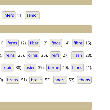
.
infers
11).
senior
1).
ferns
12).
fiber
13).
finos
14).
fibre
15).
).
reins
25).
ornis
26).
reifs
27).
risen
28).
.
robin
38).
osier
39).
borne
40).
bines
41).
0).
brens
51).
brose
52).
snore
53).
ebons