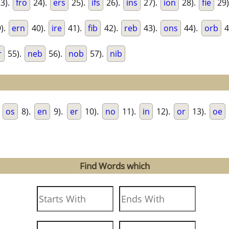
3).
fro
24).
ers
25).
ifs
26).
ins
27).
ion
28).
fie
29)
).
ern
40).
ire
41).
fib
42).
reb
43).
ons
44).
orb
4
r
55).
neb
56).
nob
57).
nib
.
os
8).
en
9).
er
10).
no
11).
in
12).
or
13).
oe
Find Words which