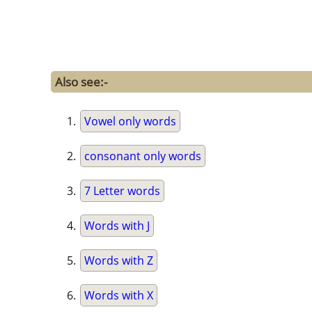
Also see:-
Vowel only words
consonant only words
7 Letter words
Words with J
Words with Z
Words with X