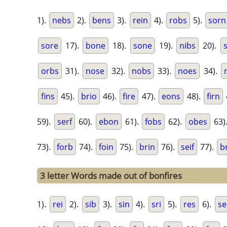
1).
nebs
2).
bens
3).
rein
4).
robs
5).
sorn
sore
17).
bone
18).
sone
19).
nibs
20).
orbs
31).
nose
32).
nobs
33).
noes
34).
fins
45).
brio
46).
fire
47).
eons
48).
firn
59).
serf
60).
ebon
61).
fobs
62).
obes
63)
73).
forb
74).
foin
75).
brin
76).
seif
77).
b
3 letter Words made out of bonfires
1).
rei
2).
sib
3).
sin
4).
sri
5).
res
6).
s