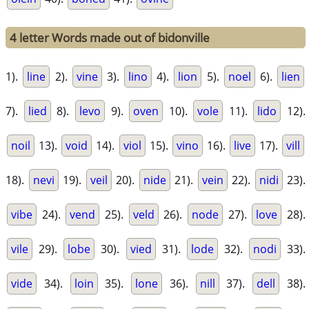
4 letter Words made out of bidonville
1).
line
2).
vine
3).
lino
4).
lion
5).
noel
6).
lien
7).
lied
8).
levo
9).
oven
10).
vole
11).
lido
12).
noil
13).
void
14).
viol
15).
vino
16).
live
17).
vill
18).
nevi
19).
veil
20).
nide
21).
vein
22).
nidi
23).
vibe
24).
vend
25).
veld
26).
node
27).
love
28).
vile
29).
lobe
30).
vied
31).
lode
32).
nodi
33).
vide
34).
loin
35).
lone
36).
nill
37).
dell
38).