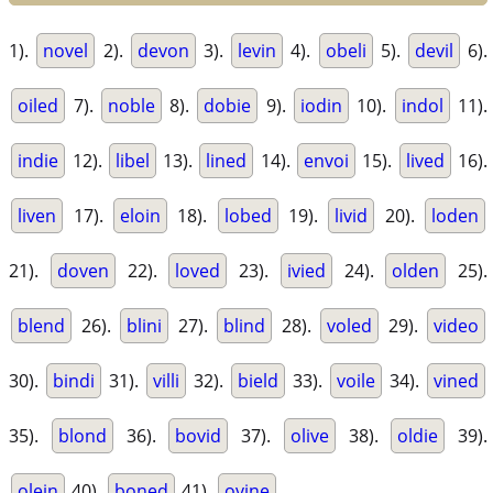
1).
novel
2).
devon
3).
levin
4).
obeli
5).
devil
6).
oiled
7).
noble
8).
dobie
9).
iodin
10).
indol
11).
indie
12).
libel
13).
lined
14).
envoi
15).
lived
16).
liven
17).
eloin
18).
lobed
19).
livid
20).
loden
21).
doven
22).
loved
23).
ivied
24).
olden
25).
blend
26).
blini
27).
blind
28).
voled
29).
video
30).
bindi
31).
villi
32).
bield
33).
voile
34).
vined
35).
blond
36).
bovid
37).
olive
38).
oldie
39).
olein
40).
boned
41).
ovine