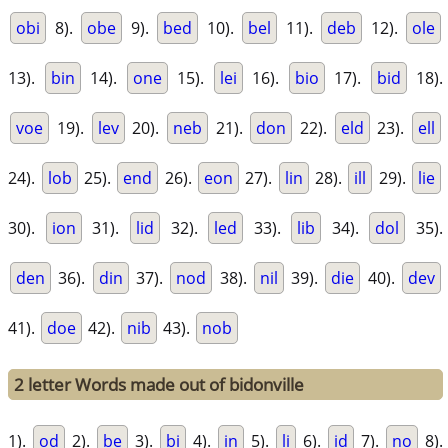
obi
8).
obe
9).
bed
10).
bel
11).
deb
12).
ole
13).
bin
14).
one
15).
lei
16).
bio
17).
bid
18).
voe
19).
lev
20).
neb
21).
don
22).
eld
23).
ell
24).
lob
25).
end
26).
eon
27).
lin
28).
ill
29).
lie
30).
ion
31).
lid
32).
led
33).
lib
34).
dol
35).
den
36).
din
37).
nod
38).
nil
39).
die
40).
dev
41).
doe
42).
nib
43).
nob
2 letter Words made out of bidonville
1).
od
2).
be
3).
bi
4).
in
5).
li
6).
id
7).
no
8).