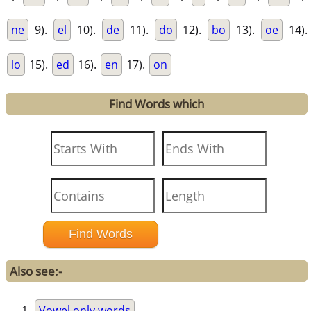
ne
9).
el
10).
de
11).
do
12).
bo
13).
oe
14).
lo
15).
ed
16).
en
17).
on
Find Words which
Also see:-
Vowel only words