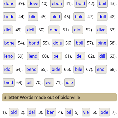
done
39).
dove
40).
ebon
41).
bold
42).
boil
43).
bode
44).
blin
45).
bled
46).
bole
47).
doll
48).
diel
49).
deil
50).
dine
51).
diol
52).
dive
53).
bone
54).
bond
55).
dole
56).
boll
57).
bine
58).
leno
59).
lend
60).
bell
61).
deli
62).
dill
63).
idol
64).
bend
65).
bide
66).
bile
67).
enol
68).
bind
69).
bill
70).
evil
71).
idle
3 letter Words made out of bidonville
1).
old
2).
del
3).
ben
4).
oil
5).
vie
6).
ode
7).