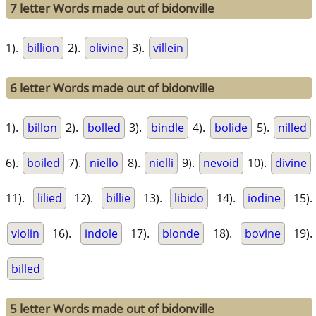
7 letter Words made out of bidonville
1).
billion
2).
olivine
3).
villein
6 letter Words made out of bidonville
1).
billon
2).
bolled
3).
bindle
4).
bolide
5).
nilled
6).
boiled
7).
niello
8).
nielli
9).
nevoid
10).
divine
11).
lilied
12).
billie
13).
libido
14).
iodine
15).
violin
16).
indole
17).
blonde
18).
bovine
19).
billed
5 letter Words made out of bidonville