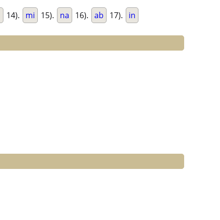
m
14).
mi
15).
na
16).
ab
17).
in