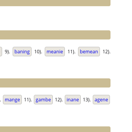
e
9).
baning
10).
meanie
11).
bemean
12).
.
mange
11).
gambe
12).
inane
13).
agene