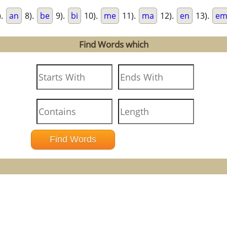
).
an
8).
be
9).
bi
10).
me
11).
ma
12).
en
13).
e
Find Words which