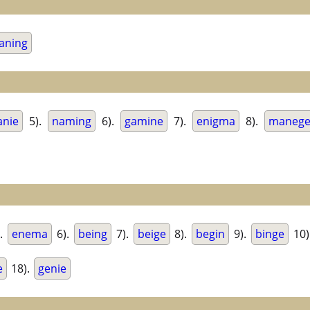
aning
anie
5).
naming
6).
gamine
7).
enigma
8).
maneg
.
enema
6).
being
7).
beige
8).
begin
9).
binge
10)
e
18).
genie