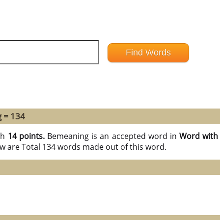
 = 134
th
14 points.
Bemeaning is an accepted word in
Word with 
ow are Total 134 words made out of this word.