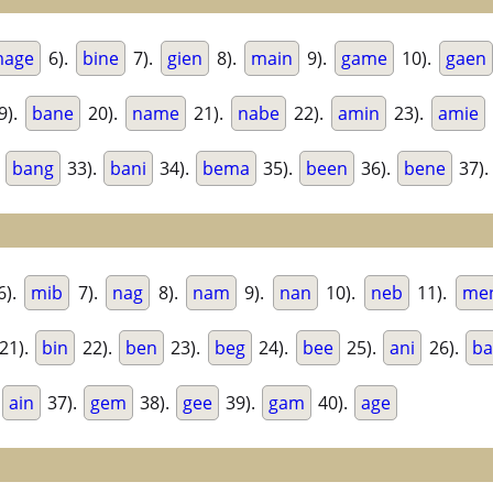
age
6).
bine
7).
gien
8).
main
9).
game
10).
gaen
9).
bane
20).
name
21).
nabe
22).
amin
23).
amie
.
bang
33).
bani
34).
bema
35).
been
36).
bene
37).
6).
mib
7).
nag
8).
nam
9).
nan
10).
neb
11).
me
21).
bin
22).
ben
23).
beg
24).
bee
25).
ani
26).
b
ain
37).
gem
38).
gee
39).
gam
40).
age