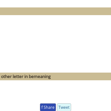
 other letter in bemeaning
f Share
Tweet