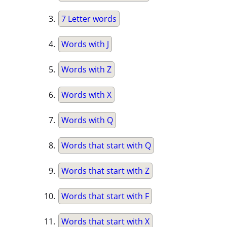
7 Letter words
Words with J
Words with Z
Words with X
Words with Q
Words that start with Q
Words that start with Z
Words that start with F
Words that start with X