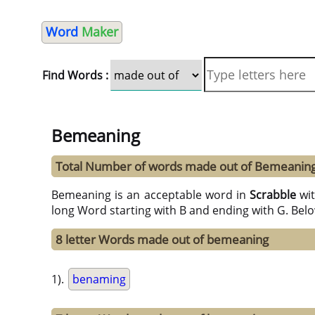
Word
Maker
Find Words :
Bemeaning
Total Number of words made out of Bemeaning
Bemeaning is an acceptable word in
Scrabble
wi
long Word starting with B and ending with G. Bel
8 letter Words made out of bemeaning
1).
benaming