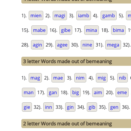
1).
mien
2).
magi
3).
iamb
4).
gamb
5).
m
15).
mabe
16).
gibe
17).
mina
18).
bima
1
28).
agin
29).
agee
30).
nine
31).
mega
32)
3 letter Words made out of bemeaning
1).
mag
2).
mae
3).
nim
4).
mig
5).
nib
man
17).
gan
18).
big
19).
aim
20).
eme
gie
32).
inn
33).
gin
34).
gib
35).
gen
36).
2 letter Words made out of bemeaning