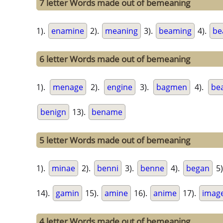
7 letter Words made out of bemeaning
1).
enamine
2).
meaning
3).
beaming
4).
be
6 letter Words made out of bemeaning
1).
menage
2).
engine
3).
bagmen
4).
be
benign
13).
bename
5 letter Words made out of bemeaning
1).
minae
2).
benni
3).
benne
4).
began
5)
14).
gamin
15).
amine
16).
anime
17).
imag
4 letter Words made out of bemeaning