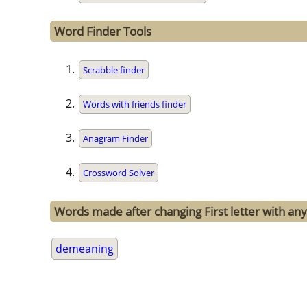
Word Finder Tools
Scrabble finder
Words with friends finder
Anagram Finder
Crossword Solver
Words made after changing First letter with any
demeaning