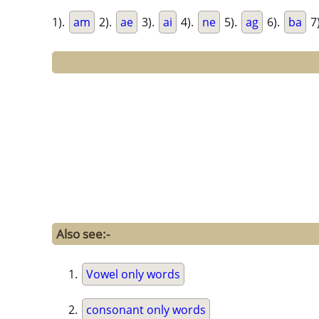
1).
am
2).
ae
3).
ai
4).
ne
5).
ag
6).
ba
7
Also see:-
Vowel only words
consonant only words