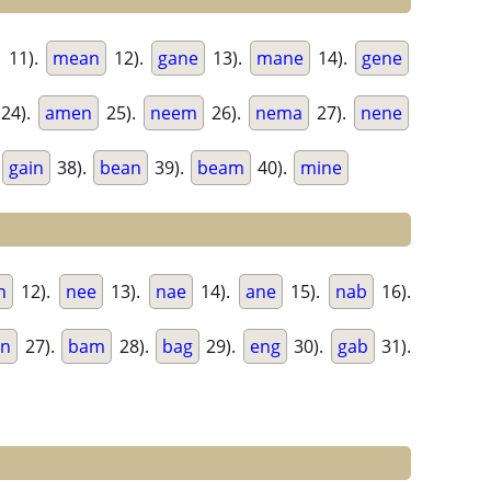
11).
mean
12).
gane
13).
mane
14).
gene
24).
amen
25).
neem
26).
nema
27).
nene
gain
38).
bean
39).
beam
40).
mine
n
12).
nee
13).
nae
14).
ane
15).
nab
16).
an
27).
bam
28).
bag
29).
eng
30).
gab
31).