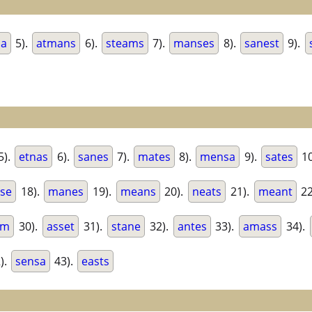
a
5).
atmans
6).
steams
7).
manses
8).
sanest
9).
5).
etnas
6).
sanes
7).
mates
8).
mensa
9).
sates
10
se
18).
manes
19).
means
20).
neats
21).
meant
22
am
30).
asset
31).
stane
32).
antes
33).
amass
34).
).
sensa
43).
easts