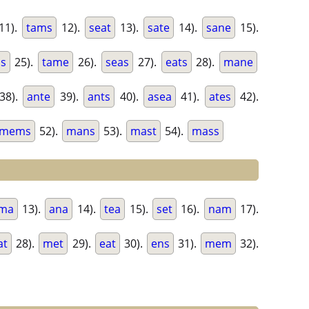
11).
tams
12).
seat
13).
sate
14).
sane
15).
s
25).
tame
26).
seas
27).
eats
28).
mane
38).
ante
39).
ants
40).
asea
41).
ates
42).
mems
52).
mans
53).
mast
54).
mass
ma
13).
ana
14).
tea
15).
set
16).
nam
17).
at
28).
met
29).
eat
30).
ens
31).
mem
32).