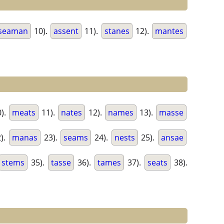
seaman
10).
assent
11).
stanes
12).
mantes
).
meats
11).
nates
12).
names
13).
masse
).
manas
23).
seams
24).
nests
25).
ansae
stems
35).
tasse
36).
tames
37).
seats
38).