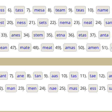
ss
6).
tass
7).
mesa
8).
team
9).
teas
10).
name
st
20).
ness
21).
sets
22).
nema
23).
neat
24).
san
33).
anes
34).
stem
35).
etna
36).
etas
37).
anta
ean
47).
mate
48).
meat
49).
amas
50).
amen
51).
ant
7).
ane
8).
tan
9).
aas
10).
tas
11).
tae
12).
a
2).
man
23).
men
24).
nae
25).
mas
26).
ess
27).
s