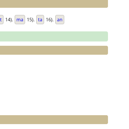
t
14).
ma
15).
ta
16).
an