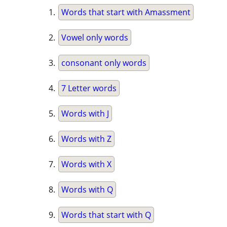
Words that start with Amassment
Vowel only words
consonant only words
7 Letter words
Words with J
Words with Z
Words with X
Words with Q
Words that start with Q