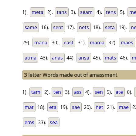
1).
meta
2).
tans
3).
seam
4).
tens
5).
me
same
16).
sent
17).
nets
18).
seta
19).
ne
29).
mana
30).
east
31).
mama
32).
maes
atma
43).
anas
44).
ansa
45).
mats
46).
m
3 letter Words made out of amassment
1).
tam
2).
ten
3).
ass
4).
sen
5).
ate
6).
mat
18).
eta
19).
sae
20).
net
21).
mae
2
ems
33).
sea