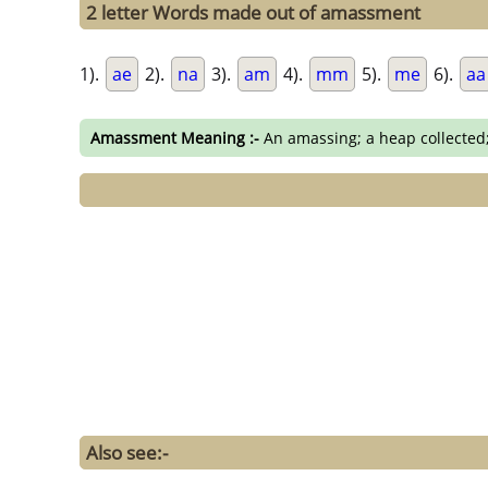
2 letter Words made out of amassment
1).
ae
2).
na
3).
am
4).
mm
5).
me
6).
aa
Amassment Meaning :-
An amassing; a heap collected;
Also see:-