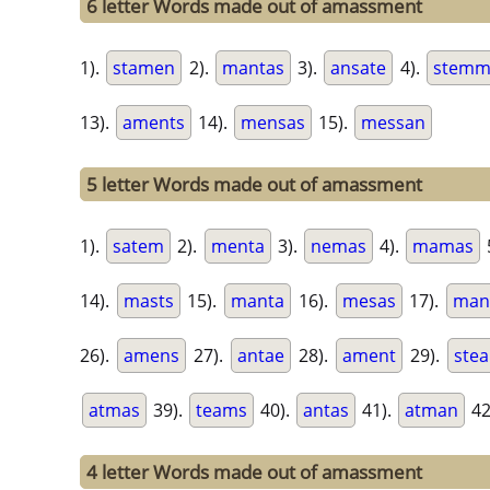
6 letter Words made out of amassment
1).
stamen
2).
mantas
3).
ansate
4).
stemm
13).
aments
14).
mensas
15).
messan
5 letter Words made out of amassment
1).
satem
2).
menta
3).
nemas
4).
mamas
14).
masts
15).
manta
16).
mesas
17).
man
26).
amens
27).
antae
28).
ament
29).
ste
atmas
39).
teams
40).
antas
41).
atman
42
4 letter Words made out of amassment