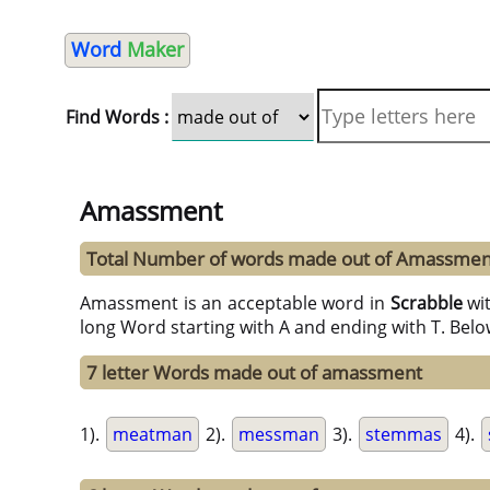
Word
Maker
Find Words :
Amassment
Total Number of words made out of Amassmen
Amassment is an acceptable word in
Scrabble
wi
long Word starting with A and ending with T. Belo
7 letter Words made out of amassment
1).
meatman
2).
messman
3).
stemmas
4).