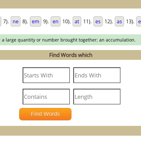
7).
ne
8).
em
9).
en
10).
at
11).
es
12).
as
13).
e
 a large quantity or number brought together; an accumulation.
Find Words which