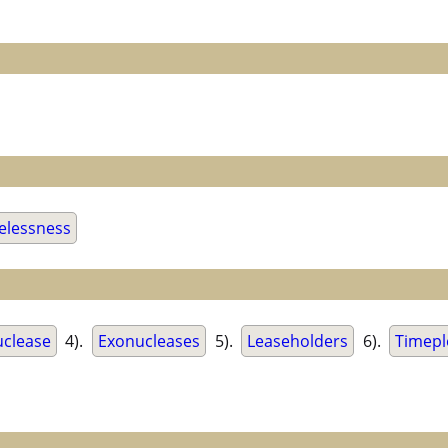
elessness
uclease
4).
Exonucleases
5).
Leaseholders
6).
Timepl