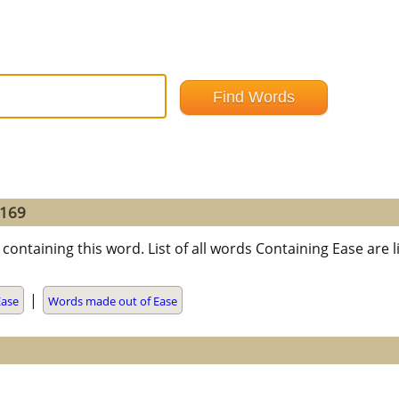
=169
containing this word. List of all words Containing Ease ar
|
Ease
Words made out of Ease