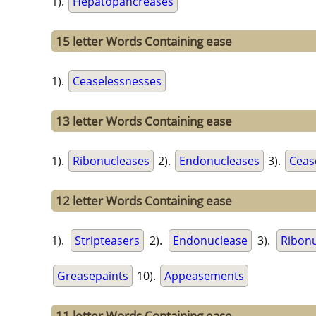
1).
Hepatopancreases
15 letter Words Containing ease
1).
Ceaselessnesses
13 letter Words Containing ease
1).
Ribonucleases
2).
Endonucleases
3).
Ceas
12 letter Words Containing ease
1).
Stripteasers
2).
Endonuclease
3).
Ribon
Greasepaints
10).
Appeasements
11 letter Words Containing ease