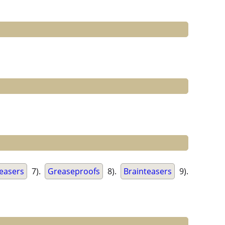
easers
7).
Greaseproofs
8).
Brainteasers
9).