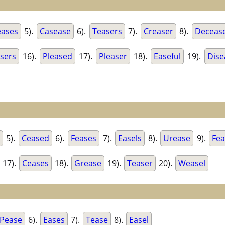
ases
5).
Casease
6).
Teasers
7).
Creaser
8).
Deceas
sers
16).
Pleased
17).
Pleaser
18).
Easeful
19).
Dise
5).
Ceased
6).
Feases
7).
Easels
8).
Urease
9).
Fe
17).
Ceases
18).
Grease
19).
Teaser
20).
Weasel
Pease
6).
Eases
7).
Tease
8).
Easel