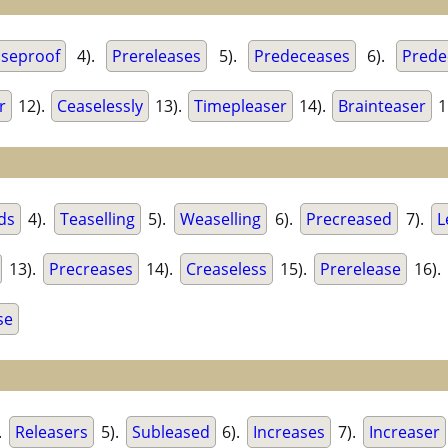
seproof
4).
Prereleases
5).
Predeceases
6).
Prede
r
12).
Ceaselessly
13).
Timepleaser
14).
Brainteaser
1
ds
4).
Teaselling
5).
Weaselling
6).
Precreased
7).
L
13).
Precreases
14).
Creaseless
15).
Prerelease
16).
se
.
Releasers
5).
Subleased
6).
Increases
7).
Increaser