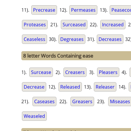
11).
Precrease
12).
Permeases
13).
Peaseco
Proteases
21).
Surceased
22).
Increased
2
Ceaseless
30).
Degreases
31).
Decreases
32
8 letter Words Containing ease
1).
Surcease
2).
Creasers
3).
Pleasers
4).
Decrease
12).
Released
13).
Releaser
14).
21).
Caseases
22).
Greasers
23).
Miseases
Weaseled