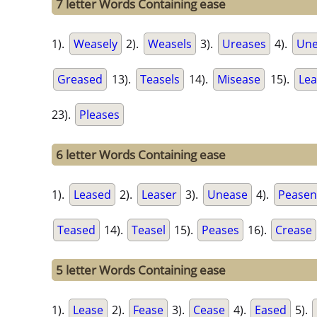
7 letter Words Containing ease
1).
Weasely
2).
Weasels
3).
Ureases
4).
Une
Greased
13).
Teasels
14).
Misease
15).
Lea
23).
Pleases
6 letter Words Containing ease
1).
Leased
2).
Leaser
3).
Unease
4).
Peasen
Teased
14).
Teasel
15).
Peases
16).
Crease
5 letter Words Containing ease
1).
Lease
2).
Fease
3).
Cease
4).
Eased
5).