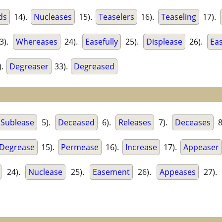
ds
14).
Nucleases
15).
Teaselers
16).
Teaseling
17).
3).
Whereases
24).
Easefully
25).
Displease
26).
Ea
).
Degreaser
33).
Degreased
Sublease
5).
Deceased
6).
Releases
7).
Deceases
8
Degrease
15).
Permease
16).
Increase
17).
Appeaser
24).
Nuclease
25).
Easement
26).
Appeases
27).