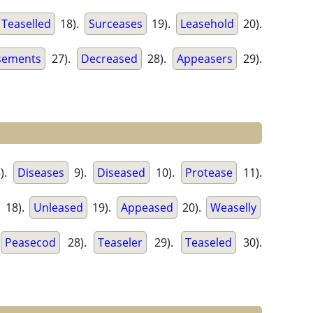
Teaselled
18).
Surceases
19).
Leasehold
20).
sements
27).
Decreased
28).
Appeasers
29).
).
Diseases
9).
Diseased
10).
Protease
11).
18).
Unleased
19).
Appeased
20).
Weaselly
Peasecod
28).
Teaseler
29).
Teaseled
30).