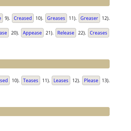
e
9).
Creased
10).
Greases
11).
Greaser
12).
ase
20).
Appease
21).
Release
22).
Creases
ased
10).
Teases
11).
Leases
12).
Please
13).