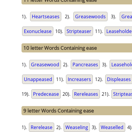
1).
Heartseases
2).
Greasewoods
3).
Grea
Exonuclease
10).
Stripteaser
11).
Leaseholde
10 letter Words Containing ease
1).
Greasewood
2).
Pancreases
3).
Leasehol
Unappeased
11).
Increasers
12).
Displeases
19).
Predecease
20).
Rereleases
21).
Striptea
9 letter Words Containing ease
1).
Rerelease
2).
Weaseling
3).
Weaselled
4)