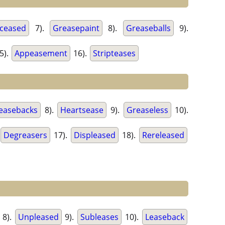
ceased
7).
Greasepaint
8).
Greaseballs
9).
5).
Appeasement
16).
Stripteases
easebacks
8).
Heartsease
9).
Greaseless
10).
Degreasers
17).
Displeased
18).
Rereleased
8).
Unpleased
9).
Subleases
10).
Leaseback