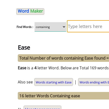
Word
Maker
Find Words :
Ease
Total Number of words containing Ease found 
Ease
is a
4
letter Word. Below are Total 169 words 
Also see
|
Words starting with Ease
Words ending with 
16 letter Words Containing ease