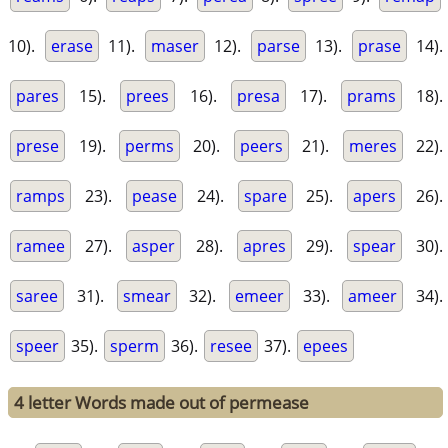
10).
erase
11).
maser
12).
parse
13).
prase
14).
pares
15).
prees
16).
presa
17).
prams
18).
prese
19).
perms
20).
peers
21).
meres
22).
ramps
23).
pease
24).
spare
25).
apers
26).
ramee
27).
asper
28).
apres
29).
spear
30).
saree
31).
smear
32).
emeer
33).
ameer
34).
speer
35).
sperm
36).
resee
37).
epees
4 letter Words made out of permease