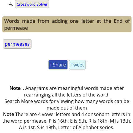
Crossword Solver
Words made from adding one letter at the End of
permease
permeases
f Share
Tweet
Note
: . Anagrams are meaningful words made after
rearranging all the letters of the word.
Search More words for viewing how many words can be
made out of them
Note
There are 4 vowel letters and 4 consonant letters in
the word permease. P is 16th, E is 5th, R is 18th, M is 13th,
A is 1st, S is 19th, Letter of Alphabet series.