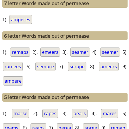
7 letter Words made out of permease
1).
amperes
6 letter Words made out of permease
1).
remaps
2).
emeers
3).
seamer
4).
seemer
5).
ramees
6).
sempre
7).
serape
8).
ameers
9).
ampere
5 letter Words made out of permease
1).
marse
2).
rapes
3).
pears
4).
mares
5).
reams
6).
reaps
7).
perea
8).
spree
9).
remap