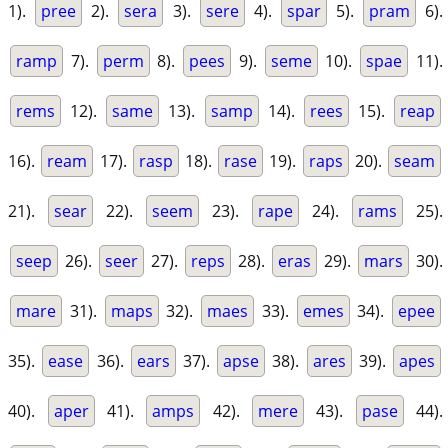
1).
pree
2).
sera
3).
sere
4).
spar
5).
pram
6).
ramp
7).
perm
8).
pees
9).
seme
10).
spae
11).
rems
12).
same
13).
samp
14).
rees
15).
reap
16).
ream
17).
rasp
18).
rase
19).
raps
20).
seam
21).
sear
22).
seem
23).
rape
24).
rams
25).
seep
26).
seer
27).
reps
28).
eras
29).
mars
30).
mare
31).
maps
32).
maes
33).
emes
34).
epee
35).
ease
36).
ears
37).
apse
38).
ares
39).
apes
40).
aper
41).
amps
42).
mere
43).
pase
44).