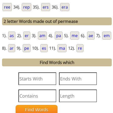
ree
34).
rep
35).
ers
36).
era
2 letter Words made out of permease
1).
as
2).
er
3).
am
4).
pa
5).
me
6).
ae
7).
em
8).
ar
9).
pe
10).
es
11).
ma
12).
re
Find Words which