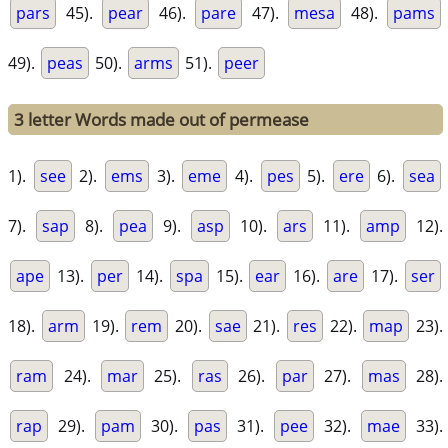
pars
45).
pear
46).
pare
47).
mesa
48).
pams
49).
peas
50).
arms
51).
peer
3 letter Words made out of permease
1).
see
2).
ems
3).
eme
4).
pes
5).
ere
6).
sea
7).
sap
8).
pea
9).
asp
10).
ars
11).
amp
12).
ape
13).
per
14).
spa
15).
ear
16).
are
17).
ser
18).
arm
19).
rem
20).
sae
21).
res
22).
map
23).
ram
24).
mar
25).
ras
26).
par
27).
mas
28).
rap
29).
pam
30).
pas
31).
pee
32).
mae
33).