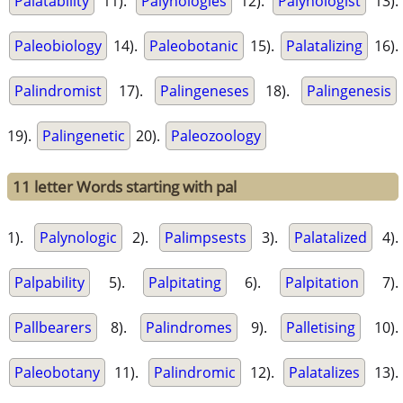
Palatability
11).
Palynologies
12).
Palynologist
13).
Paleobiology
14).
Paleobotanic
15).
Palatalizing
16).
Palindromist
17).
Palingeneses
18).
Palingenesis
19).
Palingenetic
20).
Paleozoology
11 letter Words starting with pal
1).
Palynologic
2).
Palimpsests
3).
Palatalized
4).
Palpability
5).
Palpitating
6).
Palpitation
7).
Pallbearers
8).
Palindromes
9).
Palletising
10).
Paleobotany
11).
Palindromic
12).
Palatalizes
13).