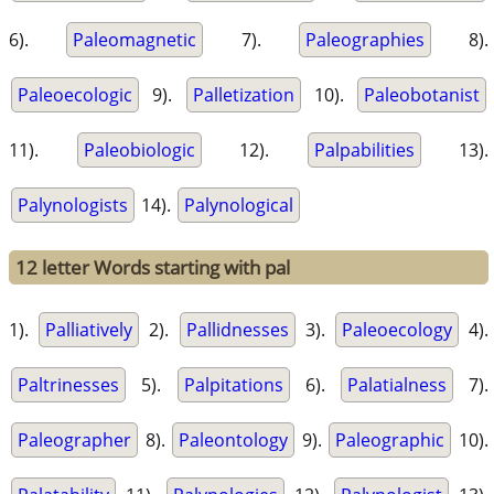
6).
Paleomagnetic
7).
Paleographies
8).
Paleoecologic
9).
Palletization
10).
Paleobotanist
11).
Paleobiologic
12).
Palpabilities
13).
Palynologists
14).
Palynological
12 letter Words starting with pal
1).
Palliatively
2).
Pallidnesses
3).
Paleoecology
4).
Paltrinesses
5).
Palpitations
6).
Palatialness
7).
Paleographer
8).
Paleontology
9).
Paleographic
10).