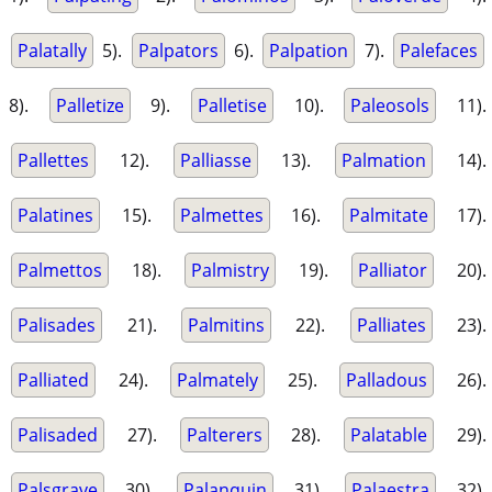
Palatally
5).
Palpators
6).
Palpation
7).
Palefaces
8).
Palletize
9).
Palletise
10).
Paleosols
11).
Pallettes
12).
Palliasse
13).
Palmation
14).
Palatines
15).
Palmettes
16).
Palmitate
17).
Palmettos
18).
Palmistry
19).
Palliator
20).
Palisades
21).
Palmitins
22).
Palliates
23).
Palliated
24).
Palmately
25).
Palladous
26).
Palisaded
27).
Palterers
28).
Palatable
29).
Palsgrave
30).
Palanquin
31).
Palaestra
32).