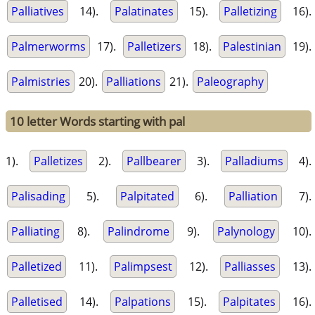
Palliatives
14).
Palatinates
15).
Palletizing
16).
Palmerworms
17).
Palletizers
18).
Palestinian
19).
Palmistries
20).
Palliations
21).
Paleography
10 letter Words starting with pal
1).
Palletizes
2).
Pallbearer
3).
Palladiums
4).
Palisading
5).
Palpitated
6).
Palliation
7).
Palliating
8).
Palindrome
9).
Palynology
10).
Palletized
11).
Palimpsest
12).
Palliasses
13).
Palletised
14).
Palpations
15).
Palpitates
16).