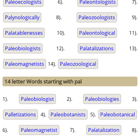
Paleoecologists
6).
Paleontologists
7).
Palynologically
8).
Paleozoologists
9).
Palatablenesses
10).
Paleontological
11).
Paleobiologists
12).
Palatalizations
13).
Paleomagnetists
14).
Paleozoological
14 letter Words starting with pal
1).
Paleobiologist
2).
Paleobiologies
3).
Palletizations
4).
Paleobotanists
5).
Paleobotanical
6).
Paleomagnetist
7).
Palatalization
8).