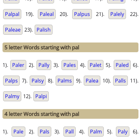
Palpal
19).
Paleal
20).
Palpus
21).
Palely
22).
Paleae
23).
Palish
5 letter Words starting with pal
1).
Paler
2).
Pally
3).
Pales
4).
Palet
5).
Paled
6).
Palps
7).
Palsy
8).
Palms
9).
Palea
10).
Palls
11).
Palmy
12).
Palpi
4 letter Words starting with pal
1).
Pale
2).
Pals
3).
Pall
4).
Palm
5).
Paly
6).