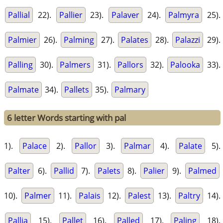
Pallial
22).
Pallier
23).
Palaver
24).
Palmyra
25).
Palmier
26).
Palming
27).
Palates
28).
Palazzi
29).
Palling
30).
Palmers
31).
Pallors
32).
Palooka
33).
Palmate
34).
Pallets
35).
Palmary
6 letter Words starting with pal
1).
Palace
2).
Pallor
3).
Palmar
4).
Palate
5).
Palter
6).
Pallid
7).
Palets
8).
Palier
9).
Palmed
10).
Palmer
11).
Palais
12).
Palest
13).
Paltry
14).
Pallia
15).
Pallet
16).
Palled
17).
Paling
18).