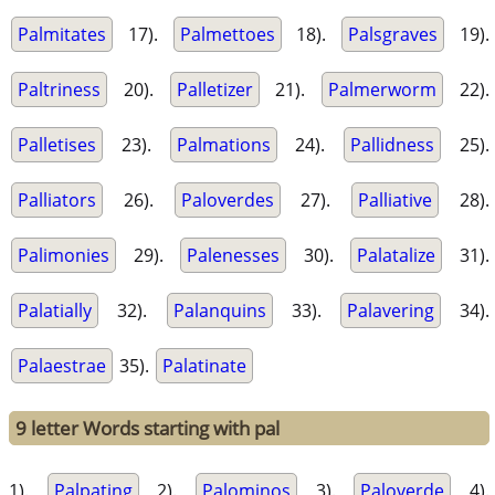
Palmitates
17).
Palmettoes
18).
Palsgraves
19).
Paltriness
20).
Palletizer
21).
Palmerworm
22).
Palletises
23).
Palmations
24).
Pallidness
25).
Palliators
26).
Paloverdes
27).
Palliative
28).
Palimonies
29).
Palenesses
30).
Palatalize
31).
Palatially
32).
Palanquins
33).
Palavering
34).
Palaestrae
35).
Palatinate
9 letter Words starting with pal
1).
Palpating
2).
Palominos
3).
Paloverde
4).