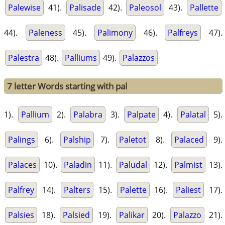
Palewise
41).
Palisade
42).
Paleosol
43).
Pallette
44).
Paleness
45).
Palimony
46).
Palfreys
47).
Palestra
48).
Palliums
49).
Palazzos
7 letter Words starting with pal
1).
Pallium
2).
Palabra
3).
Palpate
4).
Palatal
5).
Palings
6).
Palship
7).
Paletot
8).
Palaced
9).
Palaces
10).
Paladin
11).
Paludal
12).
Palmist
13).
Palfrey
14).
Palters
15).
Palette
16).
Paliest
17).
Palsies
18).
Palsied
19).
Palikar
20).
Palazzo
21).