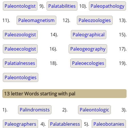
Paleontologist
9).
Palatabilities
10).
Paleopathology
11).
Paleomagnetism
12).
Paleozoologies
13).
Paleozoologist
14).
Paleographical
15).
Paleoecologist
16).
Paleogeography
17).
Palatialnesses
18).
Paleoecologies
19).
Paleontologies
13 letter Words starting with pal
1).
Palindromists
2).
Paleontologic
3).
Paleographers
4).
Palatableness
5).
Paleobotanies