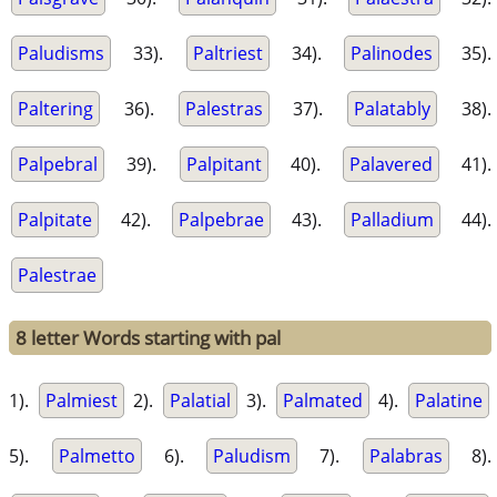
Paludisms
33).
Paltriest
34).
Palinodes
35).
Paltering
36).
Palestras
37).
Palatably
38).
Palpebral
39).
Palpitant
40).
Palavered
41).
Palpitate
42).
Palpebrae
43).
Palladium
44).
Palestrae
8 letter Words starting with pal
1).
Palmiest
2).
Palatial
3).
Palmated
4).
Palatine
5).
Palmetto
6).
Paludism
7).
Palabras
8).