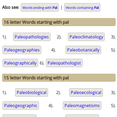
Also see
:
|
Words ending with
Pal
Words containing
Pal
16 letter Words starting with pal
1).
Paleopathologies
2).
Paleoclimatology
3).
Paleogeographies
4).
Paleobotanically
5).
Paleographically
6).
Paleopathologist
15 letter Words starting with pal
1).
Paleobiological
2).
Paleoecological
3).
Paleogeographic
4).
Paleomagnetisms
5).