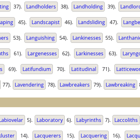
ting
37).
Landholders
38).
Landholding
39).
Landlor
aping
45).
Landscapist
46).
Landsliding
47).
Langbe
hers
53).
Languishing
54).
Lankinesses
55).
Lanthani
ths
61).
Largenesses
62).
Larkinesses
63).
Laryng
os
69).
Latifundium
70).
Latitudinal
71).
Latticewo
77).
Lavendering
78).
Lawbreakers
79).
Lawbreaking
Labiovelar
5).
Laboratory
6).
Labyrinths
7).
Laccoliths
kluster
14).
Lacquerers
15).
Lacquering
16).
Lacqu