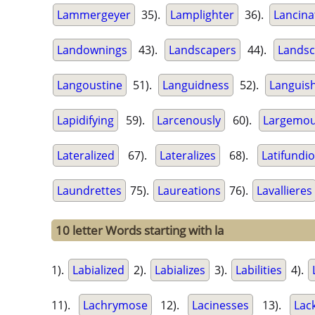
Lammergeyer
35).
Lamplighter
36).
Lancina
Landownings
43).
Landscapers
44).
Landsc
Langoustine
51).
Languidness
52).
Languis
Lapidifying
59).
Larcenously
60).
Largemou
Lateralized
67).
Lateralizes
68).
Latifundi
Laundrettes
75).
Laureations
76).
Lavallieres
10 letter Words starting with la
1).
Labialized
2).
Labializes
3).
Labilities
4).
11).
Lachrymose
12).
Lacinesses
13).
Lac