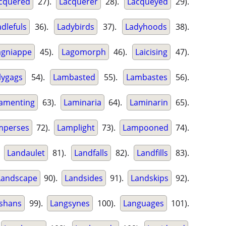
cquered
27).
Lacquerer
28).
Lacqueyed
29).
adlefuls
36).
Ladybirds
37).
Ladyhoods
38).
agniappe
45).
Lagomorph
46).
Laicising
47).
llygags
54).
Lambasted
55).
Lambastes
56).
amenting
63).
Laminaria
64).
Laminarin
65).
mperses
72).
Lamplight
73).
Lampooned
74).
.
Landaulet
81).
Landfalls
82).
Landfills
83).
Landscape
90).
Landsides
91).
Landskips
92).
shans
99).
Langsynes
100).
Languages
101).