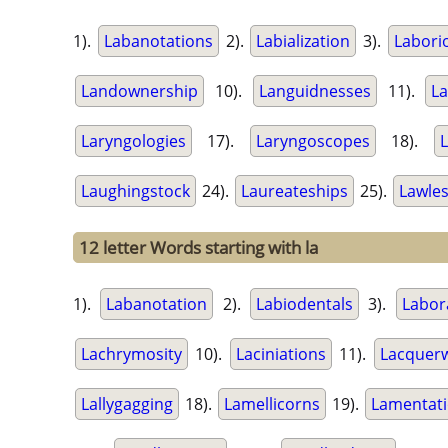
1).
Labanotations
2).
Labialization
3).
Labori
Landownership
10).
Languidnesses
11).
La
Laryngologies
17).
Laryngoscopes
18).
Laughingstock
24).
Laureateships
25).
Lawle
12 letter Words starting with la
1).
Labanotation
2).
Labiodentals
3).
Labor
Lachrymosity
10).
Laciniations
11).
Lacquer
Lallygagging
18).
Lamellicorns
19).
Lamentat