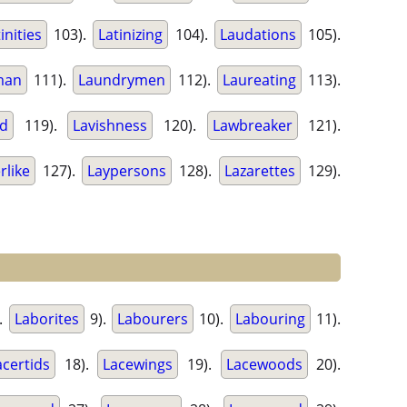
inities
103).
Latinizing
104).
Laudations
105).
man
111).
Laundrymen
112).
Laureating
113).
ed
119).
Lavishness
120).
Lawbreaker
121).
rlike
127).
Laypersons
128).
Lazarettes
129).
.
Laborites
9).
Labourers
10).
Labouring
11).
acertids
18).
Lacewings
19).
Lacewoods
20).