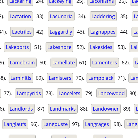
3).
Lackering
24).
Lackeying
25).
Laconisms
26).
La
2).
Lactation
33).
Lacunaria
34).
Laddering
35).
L
1).
Laetriles
42).
Laggardly
43).
Lagnappes
44).
L
).
Lakeports
51).
Lakeshore
52).
Lakesides
53).
La
9).
Lamebrain
60).
Lamellate
61).
Lamenters
62).
L
8).
Laminitis
69).
Lamisters
70).
Lampblack
71).
La
77).
Lampyrids
78).
Lancelets
79).
Lancewood
80)
6).
Landlords
87).
Landmarks
88).
Landowner
89).
.
Langlaufs
96).
Langouste
97).
Langrages
98).
Lang