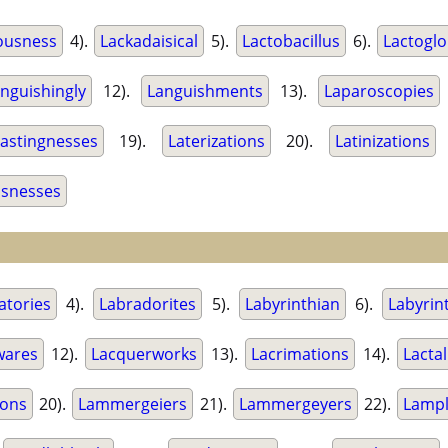
ousness
4).
Lackadaisical
5).
Lactobacillus
6).
Lactoglo
nguishingly
12).
Languishments
13).
Laparoscopies
Lastingnesses
19).
Laterizations
20).
Latinizations
ssnesses
atories
4).
Labradorites
5).
Labyrinthian
6).
Labyrin
wares
12).
Lacquerworks
13).
Lacrimations
14).
Lacta
ions
20).
Lammergeiers
21).
Lammergeyers
22).
Lampl