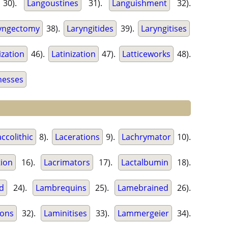
30).
Langoustines
31).
Languishment
32).
yngectomy
38).
Laryngitides
39).
Laryngitises
ization
46).
Latinization
47).
Latticeworks
48).
nesses
accolithic
8).
Lacerations
9).
Lachrymator
10).
tion
16).
Lacrimators
17).
Lactalbumin
18).
ed
24).
Lambrequins
25).
Lamebrained
26).
ions
32).
Laminitises
33).
Lammergeier
34).