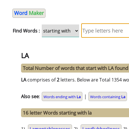
Word
Maker
Find Words :
LA
Total Number of words that start with LA foun
LA
comprises of
2
letters. Below are Total 1354 wo
Also see
:
|
Words ending with
La
Words containing
La
16 letter Words starting with la