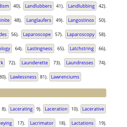
dism
40).
Landlubbers
41).
Landlubbing
42).
inite
48).
Langlaufers
49).
Langostinos
50).
des
56).
Laparoscope
57).
Laparoscopy
58).
ology
64).
Lastingness
65).
Latchstring
66).
rk
72).
Launderette
73).
Laundresses
74).
80).
Lawlessness
81).
Lawrenciums
8).
Lacerating
9).
Laceration
10).
Lacerative
eying
17).
Lacrimator
18).
Lactations
19).