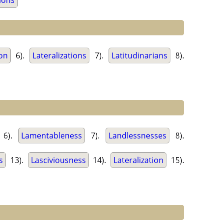
tions
ion
6).
Lateralizations
7).
Latitudinarians
8).
6).
Lamentableness
7).
Landlessnesses
8).
s
13).
Lasciviousness
14).
Lateralization
15).