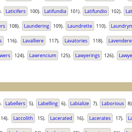
).
Laticifers
100).
Latifundia
101).
Latifundio
102).
Lat
ers
108).
Laundering
109).
Laundrette
110).
Laundry
s
116).
Lavalliere
117).
Lavatories
118).
Lavender
wers
124).
Lawrencium
125).
Lawyerings
126).
Lawye
).
Labellers
5).
Labelling
6).
Labialize
7).
Laborious
8)
14).
Laccolith
15).
Lacerated
16).
Lacerates
17).
L