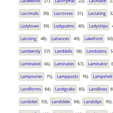
Laceworks
21).
Lachrymal
22).
Laciniate
2
Lacrimals
30).
Lacrosses
31).
Lactating
3
Ladyloves
39).
Ladypalms
40).
Ladyships
4
Laicizing
48).
Laitances
49).
Lakefront
50
Lambently
57).
Lambkills
58).
Lambskins
5
Laminated
66).
Laminates
67).
Laminator
6
Lampooner
75).
Lampposts
76).
Lampshell
Landforms
84).
Landgrabs
85).
Landlines
8
Landsleit
93).
Landslide
94).
Landslips
95)