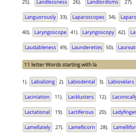
25).
Landlessness
26).
Landlordisms
27)
Languorously
33).
Laparoscopes
34).
Laparo
40).
Laryngoscope
41).
Laryngoscopy
42).
La
Laudableness
49).
Launderettes
50).
Laureat
11 letter Words starting with la
1).
Labializing
2).
Labiodental
3).
Labiovelars
Laciniation
11).
Lacklusters
12).
Laconicall
Lactational
19).
Lactiferous
20).
Ladyfinge
Lamellately
27).
Lamellicorn
28).
Lamellifo