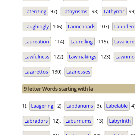
Laterizing
97).
Lathyrisms
98).
Lathyritic
99
Laughingly
106).
Launchpads
107).
Launder
Laureation
114).
Laurelling
115).
Lavaliere
Lawfulness
122).
Lawmakings
123).
Lawnmo
Lazarettos
130).
Lazinesses
9 letter Words starting with la
1).
Laagering
2).
Labdanums
3).
Labelable
4
Labradors
12).
Laburnums
13).
Labyrinth