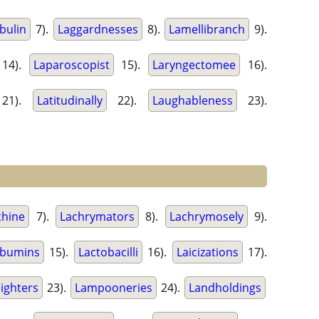
bulin
7).
Laggardnesses
8).
Lamellibranch
9).
14).
Laparoscopist
15).
Laryngectomee
16).
21).
Latitudinally
22).
Laughableness
23).
thine
7).
Lachrymators
8).
Lachrymosely
9).
lbumins
15).
Lactobacilli
16).
Laicizations
17).
ighters
23).
Lampooneries
24).
Landholdings