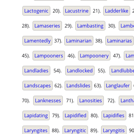
Lactogenic
20).
Lacustrine
21).
Ladderlike
2
28).
Lamaseries
29).
Lambasting
30).
Lambe
Lamentedly
37).
Laminarian
38).
Laminarias
45).
Lampooners
46).
Lampoonery
47).
La
Landladies
54).
Landlocked
55).
Landlubb
Landscapes
62).
Landslides
63).
Langlaufer
70).
Lanknesses
71).
Lanosities
72).
Lanth
Lapidating
79).
Lapidified
80).
Lapidifies
81
Laryngites
88).
Laryngitic
89).
Laryngitis
90