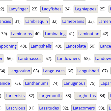
2).
Ladyfinger
23).
Ladyfishes
24).
Lagniappes
25).
ncies
31).
Lambrequin
32).
Lamebrains
33).
Lamen
39).
Laminarins
40).
Laminating
41).
Lamination
42).
mpooning
48).
Lampshells
49).
Lanceolate
50).
Lanc
er
56).
Landmasses
57).
Landowners
58).
Landow
64).
Langostino
65).
Langoustes
66).
Languished
67).
anide
73).
Lanthanums
74).
Lanuginous
75).
Lapa
).
Larcenists
82).
Largemouth
83).
Larghettos
84).
).
Lascivious
91).
Lassitudes
92).
Latecomers
93).
L