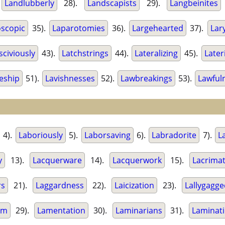
.
Landlubberly
28).
Landscapists
29).
Langbeinites
scopic
35).
Laparotomies
36).
Largehearted
37).
Lar
sciviously
43).
Latchstrings
44).
Lateralizing
45).
Later
eship
51).
Lavishnesses
52).
Lawbreakings
53).
Lawful
4).
Laboriously
5).
Laborsaving
6).
Labradorite
7).
L
y
13).
Lacquerware
14).
Lacquerwork
15).
Lacrima
rs
21).
Laggardness
22).
Laicization
23).
Lallygagg
rm
29).
Lamentation
30).
Laminarians
31).
Laminat