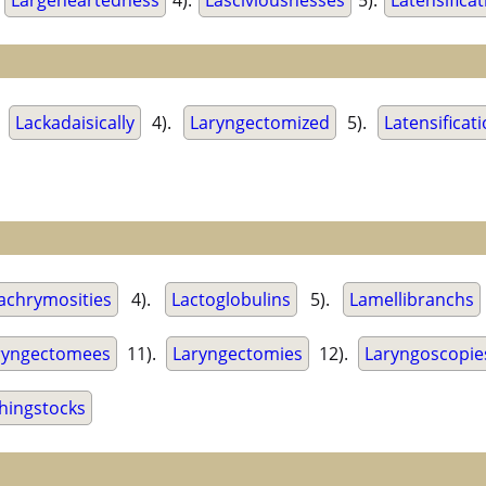
.
Largeheartedness
4).
Lasciviousnesses
5).
Latensifica
.
Lackadaisically
4).
Laryngectomized
5).
Latensificat
achrymosities
4).
Lactoglobulins
5).
Lamellibranchs
ryngectomees
11).
Laryngectomies
12).
Laryngoscopie
hingstocks