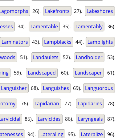
Lagomorphs
26).
Lakefronts
27).
Lakeshores
esses
34).
Lamentable
35).
Lamentably
36).
Laminators
43).
Lampblacks
44).
Lamplights
ewoods
51).
Landaulets
52).
Landholder
53).
ning
59).
Landscaped
60).
Landscaper
61).
Languisher
68).
Languishes
69).
Languorous
rotomy
76).
Lapidarian
77).
Lapidaries
78).
Larvicidal
85).
Larvicides
86).
Laryngeals
87).
atenesses
94).
Lateraling
95).
Lateralize
96).