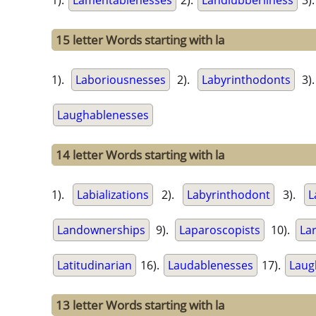
1).
Lamentablenesses
2).
Landlubberliness
3)
15 letter Words starting with la
1).
Laboriousnesses
2).
Labyrinthodonts
3)
Laughablenesses
14 letter Words starting with la
1).
Labializations
2).
Labyrinthodont
3).
L
Landownerships
9).
Laparoscopists
10).
La
Latitudinarian
16).
Laudablenesses
17).
Laug
13 letter Words starting with la