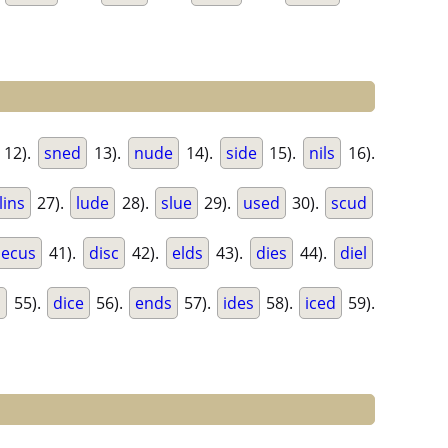
12).
sned
13).
nude
14).
side
15).
nils
16).
lins
27).
lude
28).
slue
29).
used
30).
scud
ecus
41).
disc
42).
elds
43).
dies
44).
diel
s
55).
dice
56).
ends
57).
ides
58).
iced
59).