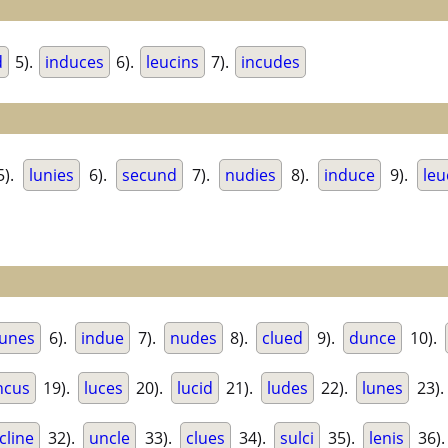
d
5).
induces
6).
leucins
7).
incudes
5).
lunies
6).
secund
7).
nudies
8).
induce
9).
leu
unes
6).
indue
7).
nudes
8).
clued
9).
dunce
10).
ncus
19).
luces
20).
lucid
21).
ludes
22).
lunes
23)
cline
32).
uncle
33).
clues
34).
sulci
35).
lenis
36)