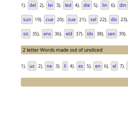
1).
del
2).
lei
3).
led
4).
die
5).
lin
6).
din
sun
19).
cue
20).
sue
21).
sel
22).
dis
23)
sic
35).
ens
36).
eld
37).
ids
38).
sen
39).
2 letter Words made out of unsliced
1).
us
2).
ne
3).
li
4).
es
5).
en
6).
el
7).