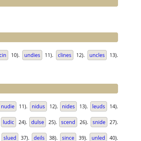
cin
10).
undies
11).
clines
12).
uncles
13).
nudie
11).
nidus
12).
nides
13).
leuds
14).
.
ludic
24).
dulse
25).
scend
26).
snide
27).
.
slued
37).
deils
38).
since
39).
unled
40).