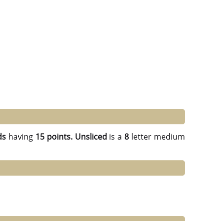
ds
having
15 points.
Unsliced
is a
8
letter medium