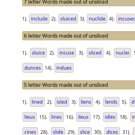
7 letter Words made out of unsliced
1).
include
2).
sluiced
3).
nuclide
4).
incuse
6 letter Words made out of unsliced
1).
sluice
2).
incuse
3).
sliced
4).
nuclei
dunces
14).
indues
5 letter Words made out of unsliced
1).
lined
2).
isled
3).
liens
4).
lends
5).
d
lieus
15).
lines
16).
ileus
17).
idles
18).
i
cines
28).
slide
29).
slice
30).
dices
31).