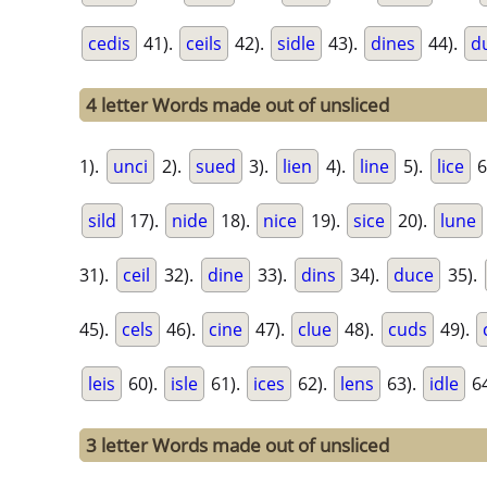
cedis
41).
ceils
42).
sidle
43).
dines
44).
d
4 letter Words made out of unsliced
1).
unci
2).
sued
3).
lien
4).
line
5).
lice
6
sild
17).
nide
18).
nice
19).
sice
20).
lune
31).
ceil
32).
dine
33).
dins
34).
duce
35).
45).
cels
46).
cine
47).
clue
48).
cuds
49).
leis
60).
isle
61).
ices
62).
lens
63).
idle
64
3 letter Words made out of unsliced