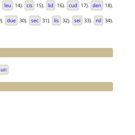
.
leu
14).
cis
15).
lid
16).
cud
17).
den
18).
).
due
30).
sec
31).
lis
32).
sei
33).
nil
34).
un