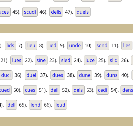
uces
45).
scudi
46).
delis
47).
duels
).
lids
7).
lieu
8).
lied
9).
unde
10).
send
11).
lies
21).
lues
22).
sine
23).
sled
24).
luce
25).
slid
26).
duci
36).
duel
37).
dues
38).
dune
39).
duns
40).
cued
50).
cues
51).
deil
52).
dels
53).
cedi
54).
den
).
deli
65).
lend
66).
leud