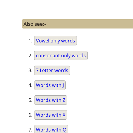
Also see:-
Vowel only words
consonant only words
7 Letter words
Words with J
Words with Z
Words with X
Words with Q