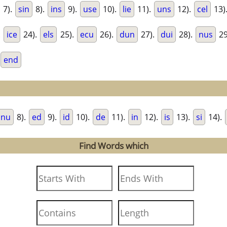
7).
sin
8).
ins
9).
use
10).
lie
11).
uns
12).
cel
13)
.
ice
24).
els
25).
ecu
26).
dun
27).
dui
28).
nus
29
end
nu
8).
ed
9).
id
10).
de
11).
in
12).
is
13).
si
14).
Find Words which