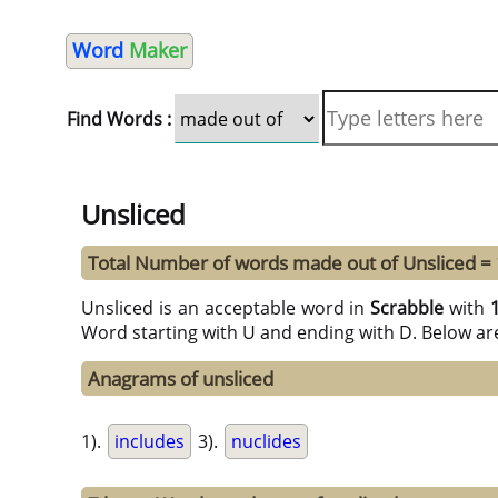
Word
Maker
Find Words :
Unsliced
Total Number of words made out of Unsliced =
Unsliced is an acceptable word in
Scrabble
with
Word starting with U and ending with D. Below ar
Anagrams of unsliced
1).
includes
3).
nuclides