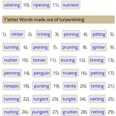
uttering
10).
ripening
11).
nutrient
7 letter Words made out of turpentining
1).
nittier
2).
trining
3).
pinning
4).
pitting
5).
turning
6).
peining
7).
pruning
8).
igniter
9).
nuttier
10).
tinnier
11).
inuring
12).
tinning
13).
penning
14).
penguin
15).
trueing
16).
petting
17).
ninepin
18).
punting
19).
nitrite
20).
tinting
21).
tunning
22).
turgent
23).
turgite
24).
netting
25).
nutting
26).
pungent
27).
grutten
28).
retting
29).