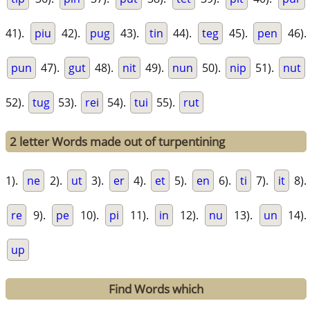
41).
piu
42).
pug
43).
tin
44).
teg
45).
pen
46).
pun
47).
gut
48).
nit
49).
nun
50).
nip
51).
nut
52).
tug
53).
rei
54).
tui
55).
rut
2 letter Words made out of turpentining
1).
ne
2).
ut
3).
er
4).
et
5).
en
6).
ti
7).
it
8).
re
9).
pe
10).
pi
11).
in
12).
nu
13).
un
14).
up
Find Words which