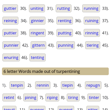
guttier
30).
uniting
31).
rutting
32).
running
33).
reining
34).
ginnier
35).
renting
36).
ruining
37).
puttier
38).
ringent
39).
putting
40).
rinning
41).
punnier
42).
gittern
43).
punning
44).
tiering
45).
enuring
46).
tenting
6 letter Words made out of turpentining
1).
tenpin
2).
rennin
3).
tiepin
4).
repugn
5).
retint
6).
pining
7).
riping
8).
tiring
9).
tinter
10).
tenuti
11).
punner
12).
punnet
13).
pitier
14).