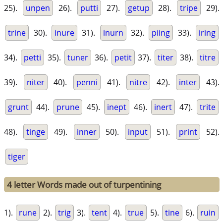
25).
unpen
26).
putti
27).
getup
28).
tripe
29).
trine
30).
inure
31).
inurn
32).
piing
33).
iring
34).
petti
35).
tuner
36).
petit
37).
titer
38).
titre
39).
niter
40).
penni
41).
nitre
42).
inter
43).
grunt
44).
prune
45).
inept
46).
inert
47).
trite
48).
tinge
49).
inner
50).
input
51).
print
52).
tiger
4 letter Words made out of turpentining
1).
rune
2).
trig
3).
tent
4).
true
5).
tine
6).
ruin