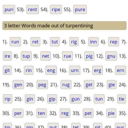
puri
53).
rent
54).
ripe
55).
pure
3 letter Words made out of turpentining
1).
run
2).
ret
3).
tut
4).
rig
5).
inn
6).
rep
7).
ire
8).
tup
9).
net
10).
rue
11).
pig
12).
gnu
13).
git
14).
rin
15).
eng
16).
urn
17).
erg
18).
ern
19).
gen
20).
peg
21).
rug
22).
get
23).
gie
24).
rip
25).
gin
26).
gip
27).
gun
28).
tun
29).
tie
30).
per
31).
ten
32).
reg
33).
pet
34).
pie
35).
tip
36).
pin
37).
put
38).
tet
39).
pit
40).
pur