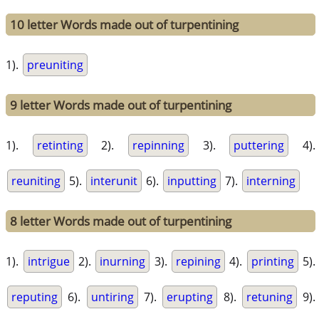
10 letter Words made out of turpentining
1).
preuniting
9 letter Words made out of turpentining
1).
retinting
2).
repinning
3).
puttering
4).
reuniting
5).
interunit
6).
inputting
7).
interning
8 letter Words made out of turpentining
1).
intrigue
2).
inurning
3).
repining
4).
printing
5).
reputing
6).
untiring
7).
erupting
8).
retuning
9).