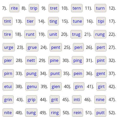
7).
rite
8).
trip
9).
tret
10).
tern
11).
turn
12).
tint
13).
tier
14).
ting
15).
tune
16).
tipi
17).
tire
18).
runt
19).
unit
20).
trug
21).
rung
22).
urge
23).
grue
24).
pent
25).
peri
26).
pert
27).
pier
28).
nett
29).
pine
30).
ping
31).
pint
32).
pirn
33).
pung
34).
punt
35).
pein
36).
gent
37).
etui
38).
genu
39).
gien
40).
girn
41).
girt
42).
grin
43).
grip
44).
grit
45).
inti
46).
nine
47).
nite
48).
tung
49).
ring
50).
rein
51).
putt
52).