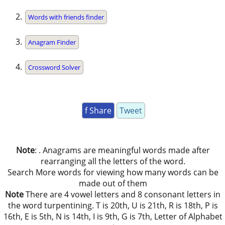
Words with friends finder
Anagram Finder
Crossword Solver
f Share
Tweet
Note
: . Anagrams are meaningful words made after
rearranging all the letters of the word.
Search More words for viewing how many words can be
made out of them
Note
There are 4 vowel letters and 8 consonant letters in
the word turpentining. T is 20th, U is 21th, R is 18th, P is
16th, E is 5th, N is 14th, I is 9th, G is 7th, Letter of Alphabet