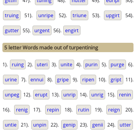
gittin
47).
tuning
48).
nutter
49).
euripi
50).
truing
51).
unripe
52).
triune
53).
upgirt
54).
gutter
55).
urgent
56).
engirt
5 letter Words made out of turpentining
1).
ruing
2).
uteri
3).
unite
4).
purin
5).
purge
6).
urine
7).
ennui
8).
gripe
9).
ripen
10).
gript
11).
unpeg
12).
erupt
13).
unrip
14).
unrig
15).
renin
16).
renig
17).
repin
18).
rutin
19).
reign
20).
untie
21).
unpin
22).
genip
23).
genii
24).
utter