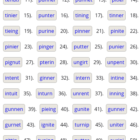
tinier
15).
punter
16).
tining
17).
tinner
18).
tieing
19).
purine
20).
pinner
21).
pinite
22).
pinier
23).
pinger
24).
putter
25).
punier
26).
pignut
27).
pterin
28).
ungirt
29).
unpent
30).
intent
31).
ginner
32).
intern
33).
intine
34).
intuit
35).
inturn
36).
unrent
37).
inning
38).
gunnen
39).
pieing
40).
gunite
41).
gunner
42).
gurnet
43).
ignite
44).
turnip
45).
uniter
46).