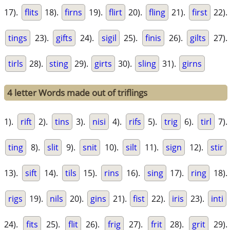
17).
flits
18).
firns
19).
flirt
20).
fling
21).
first
22).
tings
23).
gifts
24).
sigil
25).
finis
26).
gilts
27).
tirls
28).
sting
29).
girts
30).
sling
31).
girns
4 letter Words made out of triflings
1).
rift
2).
tins
3).
nisi
4).
rifs
5).
trig
6).
tirl
7).
ting
8).
slit
9).
snit
10).
silt
11).
sign
12).
stir
13).
sift
14).
tils
15).
rins
16).
sing
17).
ring
18).
rigs
19).
nils
20).
gins
21).
fist
22).
iris
23).
inti
24).
fits
25).
flit
26).
frig
27).
frit
28).
grit
29).