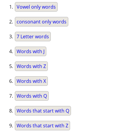
Vowel only words
consonant only words
7 Letter words
Words with J
Words with Z
Words with X
Words with Q
Words that start with Q
Words that start with Z