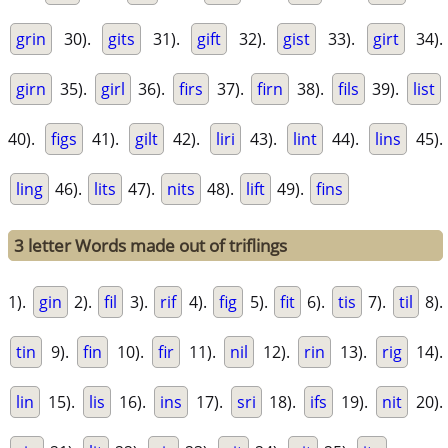
grin
30).
gits
31).
gift
32).
gist
33).
girt
34).
girn
35).
girl
36).
firs
37).
firn
38).
fils
39).
list
40).
figs
41).
gilt
42).
liri
43).
lint
44).
lins
45).
ling
46).
lits
47).
nits
48).
lift
49).
fins
3 letter Words made out of triflings
1).
gin
2).
fil
3).
rif
4).
fig
5).
fit
6).
tis
7).
til
8).
tin
9).
fin
10).
fir
11).
nil
12).
rin
13).
rig
14).
lin
15).
lis
16).
ins
17).
sri
18).
ifs
19).
nit
20).