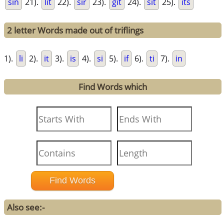
sin
21).
lit
22).
sir
23).
git
24).
sit
25).
its
2 letter Words made out of triflings
1).
li
2).
it
3).
is
4).
si
5).
if
6).
ti
7).
in
Find Words which
Also see:-