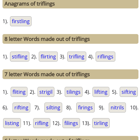
Anagrams of triflings
1).
firstling
8 letter Words made out of triflings
1).
stifling
2).
flirting
3).
trifling
4).
riflings
7 letter Words made out of triflings
1).
fliting
2).
strigil
3).
tilings
4).
lifting
5).
sifting
6).
rifting
7).
silting
8).
firings
9).
nitrils
10).
listing
11).
rifling
12).
filings
13).
tirling