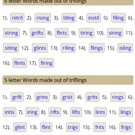
6 letter Words made out of triflings
1).
nitril
2).
rising
3).
tiling
4).
instil
5).
filing
6).
string
7).
grifts
8).
flirts
9).
tiring
10).
siring
11).
siting
12).
glints
13).
riling
14).
flings
15).
isling
16).
flints
17).
firing
5 letter Words made out of triflings
1).
grift
2).
grins
3).
grist
4).
grits
5).
rings
6).
intis
7).
iring
8).
rifts
9).
lifts
10).
lints
11).
lings
12).
glint
13).
flint
14).
trigs
15).
frits
16).
frigs